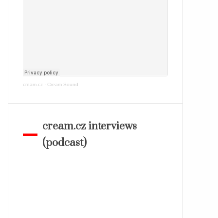
cream.cz
·
Cream Sound
cream.cz interviews
(podcast)