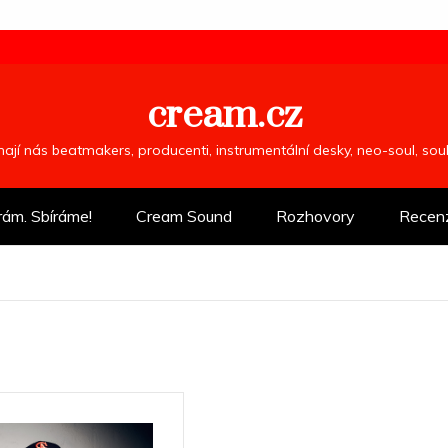
cream.cz
ímají nás beatmakers, producenti, instrumentální desky, neo-soul, so
rám. Sbíráme!
Cream Sound
Rozhovory
Recen