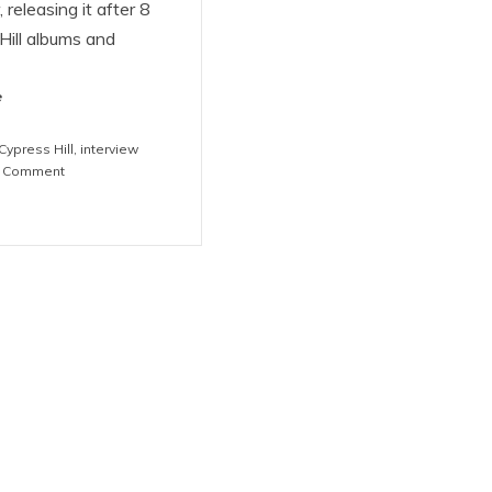
releasing it after 8
Hill albums and
e
Cypress Hill
,
interview
on
a Comment
B-
REAL:
I
am
a
west-
coast
rapper
with
east-
coast
love