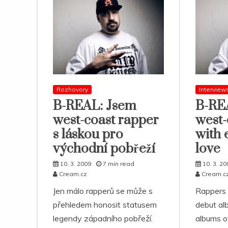
Rozhovory
Interview
B-REAL: Jsem
B-REA
west-coast rapper
west-
s láskou pro
with 
východní pobřeží
love
10. 3. 2009
7 min read
10. 3. 20
Cream.cz
Cream.c
Jen málo rapperů se může s
Rappers u
přehledem honosit statusem
debut al
legendy západního pobřeží.
albums of