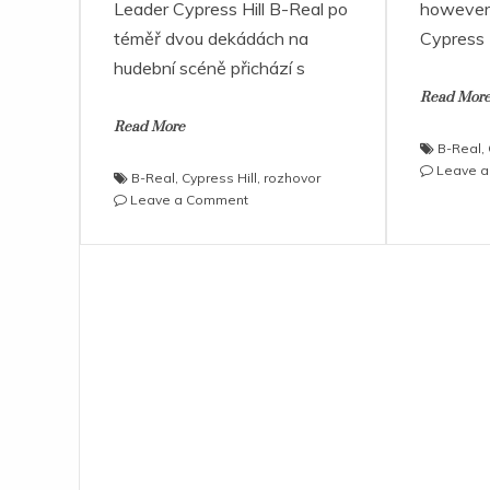
Leader Cypress Hill B-Real po
however, 
téměř dvou dekádách na
Cypress 
hudební scéně přichází s
Read Mor
Read More
B-Real
,
Leave 
B-Real
,
Cypress Hill
,
rozhovor
on
Leave a Comment
B-
REAL:
Jsem
west-
coast
rapper
s
láskou
pro
východní
pobřeží