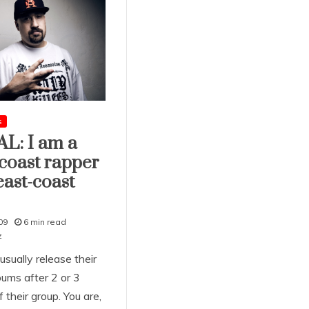
s
L: I am a
coast rapper
east-coast
09
6 min read
z
sually release their
bums after 2 or 3
 their group. You are,