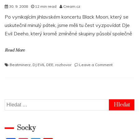
30. 9. 2008
12 min read
Cream.cz
Po vynikajícím jihlavském koncertu Black Moon, který se
uskutečnil minulý pátek, jsme měli tu čest vyzpovídat DJe
Evil Deeho, který kromě zmíněné skupiny působí společně
Read More
on
Beatminerz
,
DJ EVIL DEE
,
rozhovor
Leave a Comment
DJ
EVIL
DEE:
Produkování
se
nikdy
Vyhledávání
nevzdám
Socky