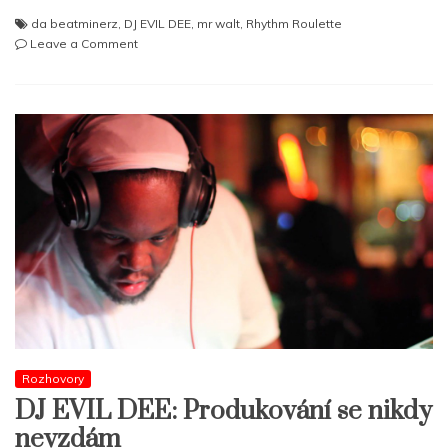
da beatminerz
,
DJ EVIL DEE
,
mr walt
,
Rhythm Roulette
on
Leave a Comment
Rhythm
Roulette
–
Da
Beatminerz
Rozhovory
DJ EVIL DEE: Produkování se nikdy
nevzdám