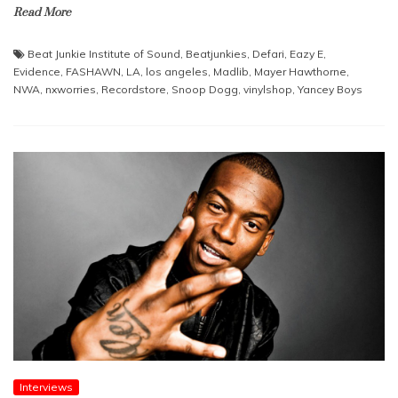
Read More
Beat Junkie Institute of Sound
,
Beatjunkies
,
Defari
,
Eazy E
,
Evidence
,
FASHAWN
,
LA
,
los angeles
,
Madlib
,
Mayer Hawthorne
,
NWA
,
nxworries
,
Recordstore
,
Snoop Dogg
,
vinylshop
,
Yancey Boys
Interviews