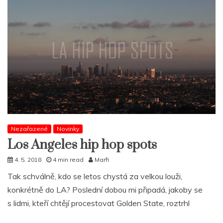
Nezařazené
Novinky
Los Angeles hip hop spots
4. 5. 2018
4 min read
Marfi
Tak schválně, kdo se letos chystá za velkou louži,
konkrétně do LA? Poslední dobou mi připadá, jakoby se
s lidmi, kteří chtějí procestovat Golden State, roztrhl