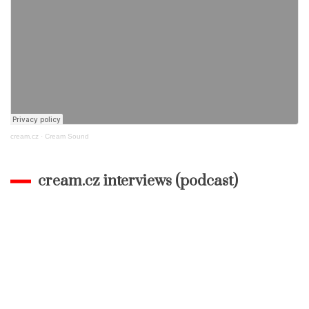
cream.cz
·
Cream Sound
cream.cz interviews (podcast)