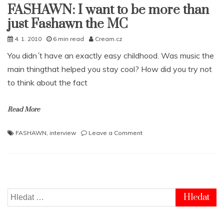
FASHAWN: I want to be more than
just Fashawn the MC
4. 1. 2010
6 min read
Cream.cz
You didn´t have an exactly easy childhood. Was music the
main thingthat helped you stay cool? How did you try not
to think about the fact
Read More
on
FASHAWN
,
interview
Leave a Comment
FASHAWN:
I
want
to
be
more
Vyhledávání
than
just
Fashawn