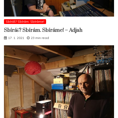
Sbíráš? Sbírám. Sbíráme!
Sbíráš? Sbírám. Sbíráme! – Adjah
17. 1. 2021
23 min read