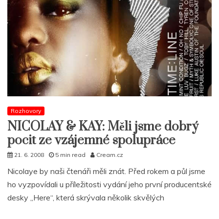
Rozhovory
NICOLAY & KAY: Měli jsme dobrý
pocit ze vzájemné spolupráce
21. 6. 2008
5 min read
Cream.cz
Nicolaye by naši čtenáři měli znát. Před rokem a půl jsme
ho vyzpovídali u příležitosti vydání jeho první producentské
desky „Here“, která skrývala několik skvělých