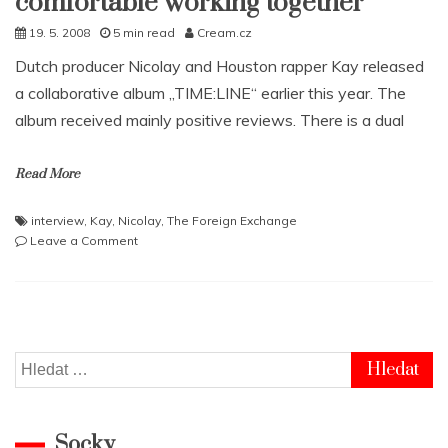
comfortable working together
19. 5. 2008
5 min read
Cream.cz
Dutch producer Nicolay and Houston rapper Kay released
a collaborative album „TIME:LINE“ earlier this year. The
album received mainly positive reviews. There is a dual
Read More
interview
,
Kay
,
Nicolay
,
The Foreign Exchange
on
Leave a Comment
NICOLAY
&
KAY:
We
felt
really
Vyhledávání
comfortable
working
together
Socky