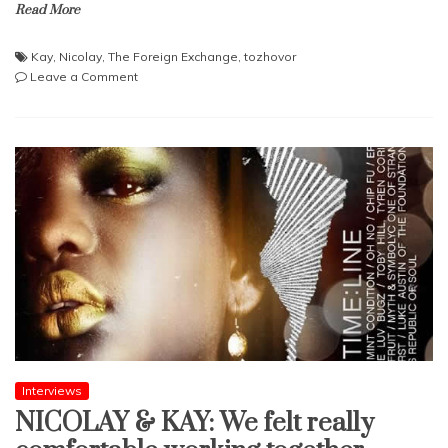
Read More
Kay
,
Nicolay
,
The Foreign Exchange
,
tozhovor
on
Leave a Comment
NICOLAY
& KAY:
Měli
jsme
dobrý
pocit
ze
vzájemné
spolupráce
Interviews
NICOLAY & KAY: We felt really