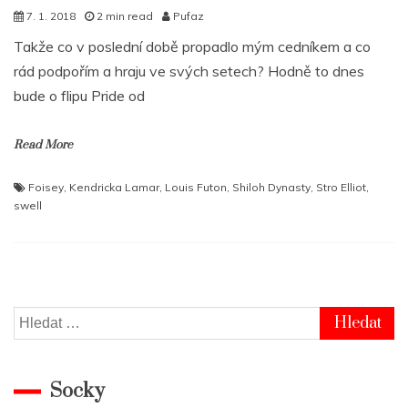
7. 1. 2018
2 min read
Pufaz
Takže co v poslední době propadlo mým cedníkem a co
rád podpořím a hraju ve svých setech? Hodně to dnes
bude o flipu Pride od
Read More
Foisey
,
Kendricka Lamar
,
Louis Futon
,
Shiloh Dynasty
,
Stro Elliot
,
swell
Vyhledávání
Socky