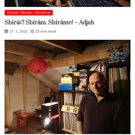
Sbíráš? Sbírám. Sbíráme!
Sbíráš? Sbírám. Sbíráme! – Adjah
17. 1. 2021
23 min read