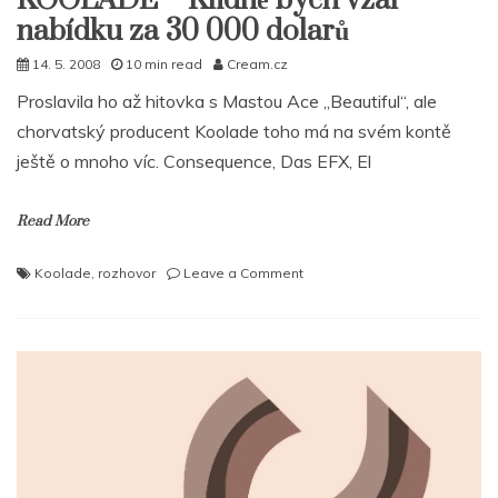
KOOLADE – Klidně bych vzal
nabídku za 30 000 dolarů
14. 5. 2008
10 min read
Cream.cz
Proslavila ho až hitovka s Mastou Ace „Beautiful“, ale
chorvatský producent Koolade toho má na svém kontě
ještě o mnoho víc. Consequence, Das EFX, El
Read More
on
Koolade
,
rozhovor
Leave a Comment
KOOLADE
–
Klidně
bych
vzal
nabídku
za
30
000
dolarů