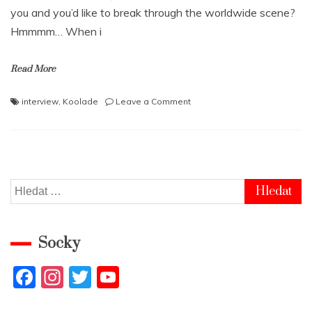
you and you’d like to break through the worldwide scene?
Hmmmm… When i
Read More
on
interview
,
Koolade
Leave a Comment
KOOLADE
–
Nowadays
it’s
much
harder
Vyhledávání
to
get
beats
Socky
placed
out
there
F
In
T
Y
a
st
w
o