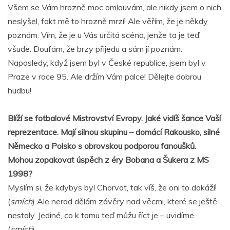
Všem se Vám hrozně moc omlouvám, ale nikdy jsem o nich
neslyšel, fakt mě to hrozně mrzí! Ale věřím, že je někdy
poznám. Vím, že je u Vás určitá scéna, jenže ta je teď
všude. Doufám, že brzy přijedu a sám jí poznám.
Naposledy, když jsem byl v České republice, jsem byl v
Praze v roce 95. Ale držím Vám palce! Dělejte dobrou
hudbu!
Blíží se fotbalové Mistrovství Evropy. Jaké vidíš šance Vaší
reprezentace. Mají silnou skupinu – domácí Rakousko, silné
Německo a Polsko s obrovskou podporou fanoušků.
Mohou zopakovat úspěch z éry Bobana a Šukera z MS
1998?
Myslím si, že kdybys byl Chorvat, tak víš, že oni to dokáží!
(
smích
) Ale nerad dělám závěry nad věcmi, které se ještě
nestaly. Jediné, co k tomu teď můžu říct je – uvidíme.
(
smích
)