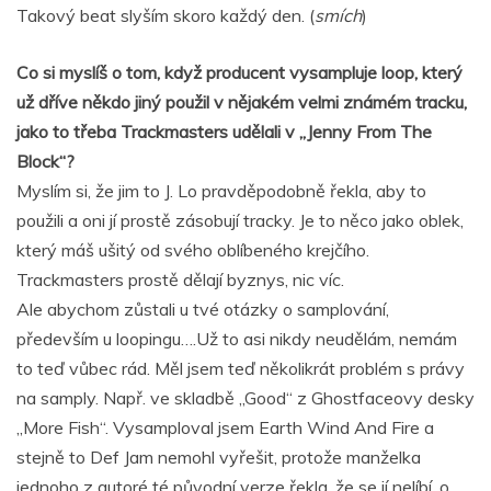
Takový beat slyším skoro každý den. (
smích
)
Co si myslíš o tom, když producent vysampluje loop, který
už dříve někdo jiný použil v nějakém velmi známém tracku,
jako to třeba Trackmasters udělali v „Jenny From The
Block“?
Myslím si, že jim to J. Lo pravděpodobně řekla, aby to
použili a oni jí prostě zásobují tracky. Je to něco jako oblek,
který máš ušitý od svého oblíbeného krejčího.
Trackmasters prostě dělají byznys, nic víc.
Ale abychom zůstali u tvé otázky o samplování,
především u loopingu….Už to asi nikdy neudělám, nemám
to teď vůbec rád. Měl jsem teď několikrát problém s právy
na samply. Např. ve skladbě „Good“ z Ghostfaceovy desky
„More Fish“. Vysamploval jsem Earth Wind And Fire a
stejně to Def Jam nemohl vyřešit, protože manželka
jednoho z autoré té původní verze řekla, že se jí nelíbí, o