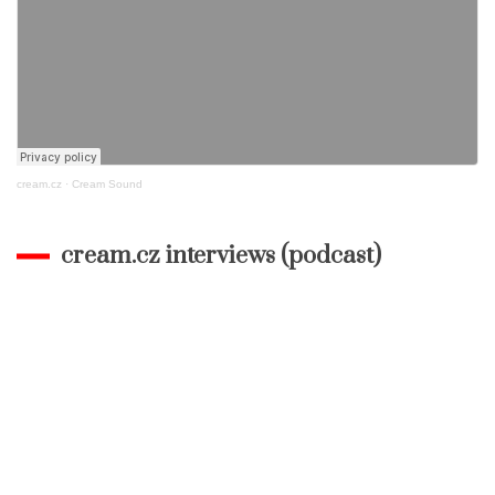
cream.cz
·
Cream Sound
cream.cz interviews (podcast)