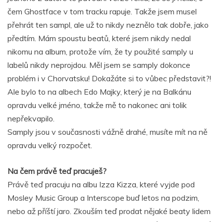
čem Ghostface v tom tracku rapuje. Takže jsem musel
přehrát ten sampl, ale už to nikdy neznělo tak dobře, jako
předtím. Mám spoustu beatů, které jsem nikdy nedal
nikomu na album, protože vím, že ty použité samply u
labelů nikdy neprojdou. Měl jsem se samply dokonce
problém i v Chorvatsku! Dokažáte si to vůbec představit?!
Ale bylo to na albech Edo Majky, který je na Balkánu
opravdu velké jméno, takže mě to nakonec ani tolik
nepřekvapilo.
Samply jsou v současnosti vážně drahé, musíte mít na ně
opravdu velký rozpočet.
Na čem právě teď pracuješ?
Právě teď pracuju na albu Izza Kizza, které vyjde pod
Mosley Music Group a Interscope buď letos na podzim,
nebo až příští jaro. Zkouším teď prodat nějaké beaty lidem