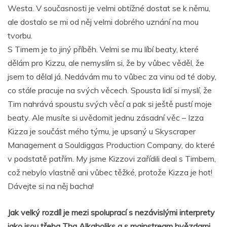
Westa. V současnosti je velmi obtížné dostat se k němu,
ale dostalo se mi od něj velmi dobrého uznání na mou
tvorbu.
S Timem je to jiný příběh. Velmi se mu líbí beaty, které
dělám pro Kizzu, ale nemyslím si, že by vůbec věděl, že
jsem to dělal já. Nedávám mu to vůbec za vinu od té doby,
co stále pracuje na svých věcech. Spousta lidí si myslí, že
Tim nahrává spoustu svých věcí a pak si ještě pustí moje
beaty. Ale musíte si uvědomit jednu zásadní věc – Izza
Kizza je součást mého týmu, je upsaný u Skyscraper
Management a Souldiggas Production Company, do které
v podstatě patřím. My jsme Kizzovi zařídili deal s Timbem,
což nebylo vlastně ani vůbec těžké, protože Kizza je hot!
Dávejte si na něj bacha!
Jak velký rozdíl je mezi spoluprací s nezávislými interprety
jako jsou třeba Tha Alkaholiks a s mainstream hvězdami