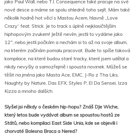
jako Paul Wall, nebo T.I. Consequence také pracuje na své
nové desce a máme se spolu ohledně toho sejít. Mám také
několik hodně hot věcí s Mastou Acem, hlavně „Love
Crazy“ feat. Strick. Je to track s úplně nejklasičtějším
hiphopovým zvukem! Ještě nevím, jestli to vydáme jako
12″, nebo jestli počkám a nechám si to až na svoje album,
na kterém začínám pomalu pracovat. Bude to spíše taková
kompilace, na které budou staré tracky, které jsem udělal a
nikdy nevyšly a samozřejmě i spousta novinek. Můžeš se
těšit na jména jako Masta Ace, EMC, J-Ro z Tha Liks,
Naughty by Nature, Das EFX, Styles P, El Da Sensei, Izza
Kizza a mnoho dalších.
Slyšel jsi někdy o českém hip-hopu? Znáš DJe Wiche,
který letos bude vydávat album se spoustou hostů ze
Států, nebo kompilaci East Side Unia, kde se objevili i
chorvaté Bolesna Braca a Nered?