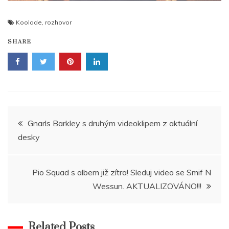
Koolade
,
rozhovor
SHARE
Navigace
Gnarls Barkley s druhým videoklipem z aktuální
desky
pro
příspěvek
Pio Squad s albem již zítra! Sleduj video se Smif N
Wessun. AKTUALIZOVÁNO!!!
Related Posts