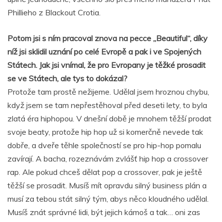
Phillieho z Blackout Crotia.
Potom jsi s ním pracoval znova na pecce „Beautiful“, díky
níž jsi sklidil uznání po celé Evropě a pak i ve Spojených
Státech. Jak jsi vnímal, že pro Evropany je těžké prosadit
se ve Státech, ale tys to dokázal?
Protože tam prostě nežijeme. Udělal jsem hroznou chybu,
když jsem se tam nepřestěhoval před deseti lety, to byla
zlatá éra hiphopou. V dnešní době je mnohem těžší prodat
svoje beaty, protože hip hop už si komerčně nevede tak
dobře, a dveře těhle společností se pro hip-hop pomalu
zavírají. A bacha, rozeznávám zvlášť hip hop a crossover
rap. Ale pokud chceš dělat pop a crossover, pak je ještě
těžší se prosadit. Musíš mít opravdu silný business plán a
musí za tebou stát silný tým, abys něco kloudného udělal.
Musíš znát správné lidi, být jejich kámoš a tak… oni zas