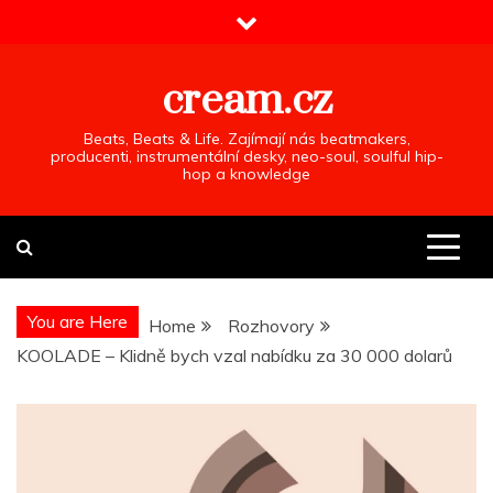
Skip
to
content
cream.cz
Beats, Beats & Life. Zajímají nás beatmakers,
producenti, instrumentální desky, neo-soul, soulful hip-
hop a knowledge
You are Here
Home
Rozhovory
KOOLADE – Klidně bych vzal nabídku za 30 000 dolarů