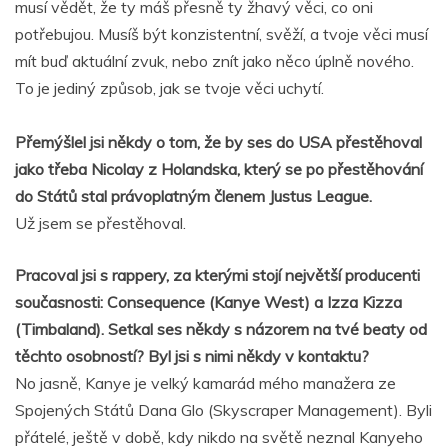
musí vědět, že ty máš přesně ty žhavý věci, co oni
potřebujou. Musíš být konzistentní, svěží, a tvoje věci musí
mít buď aktuální zvuk, nebo znít jako něco úplně nového.
To je jediný způsob, jak se tvoje věci uchytí.
Přemýšlel jsi někdy o tom, že by ses do USA přestěhoval
jako třeba Nicolay z Holandska, který se po přestěhování
do Států stal právoplatným členem Justus League.
Už jsem se přestěhoval.
Pracoval jsi s rappery, za kterými stojí největší producenti
současnosti: Consequence (Kanye West) a Izza Kizza
(Timbaland). Setkal ses někdy s názorem na tvé beaty od
těchto osobností? Byl jsi s nimi někdy v kontaktu?
No jasně, Kanye je velký kamarád mého manažera ze
Spojených Států Dana Glo (Skyscraper Management). Byli
přátelé, ještě v době, kdy nikdo na světě neznal Kanyeho