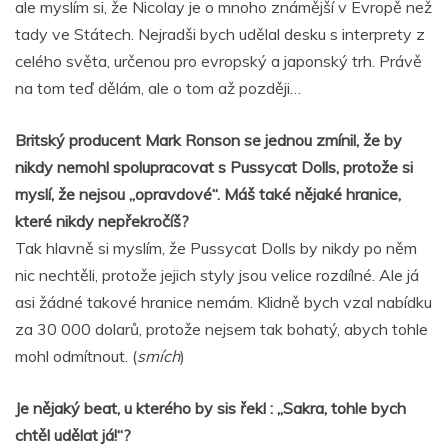
ale myslím si, že Nicolay je o mnoho známější v Evropě než
tady ve Státech. Nejradši bych udělal desku s interprety z
celého světa, určenou pro evropský a japonský trh. Právě
na tom teď dělám, ale o tom až později…
Britský producent Mark Ronson se jednou zmínil, že by
nikdy nemohl spolupracovat s Pussycat Dolls, protože si
myslí, že nejsou „opravdové“. Máš také nějaké hranice,
které nikdy nepřekročíš?
Tak hlavně si myslím, že Pussycat Dolls by nikdy po něm
nic nechtěli, protože jejich styly jsou velice rozdílné. Ale já
asi žádné takové hranice nemám. Klidně bych vzal nabídku
za 30 000 dolarů, protože nejsem tak bohatý, abych tohle
mohl odmítnout. (
smích
)
Je nějaký beat, u kterého by sis řekl : „Sakra, tohle bych
chtěl udělat já!“?