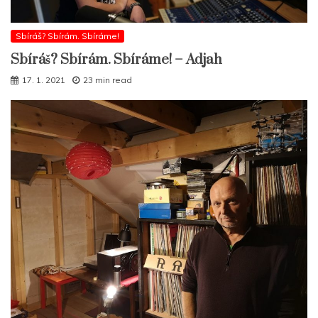
Sbíráš? Sbírám. Sbíráme!
Sbíráš? Sbírám. Sbíráme! – Adjah
17. 1. 2021
23 min read