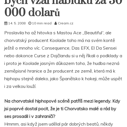
bych vzal nabídku za 30
000 dolarů
14. 5. 2008
10 min read
Cream.cz
Proslavila ho až hitovka s Mastou Ace „Beautiful“, ale
chorvatský producent Koolade toho má na svém kontě
ještě o mnoho víc. Consequence, Das EFX, El Da Sensei
nebo dokonce Curse z Dojčlandu si u něj říkali o podklady a
i proto je Koolade jasným důkazem toho, že hudba nezná
zeměpisné hranice a že producent ze země, která má k
hiphopu stejně daleko, jako Španělsko k hokeji, může uspět
i za velkou louží.
Na chorvatské hiphopové scéně patříš mezi legendy. Kdy
jsi poprvé dostal pocit, že je ti Chorvatsko malé a rád by
ses prosadil i v zahraničí?
Hmmm, asi když jsem udělal pár dobrých beatů, někdy