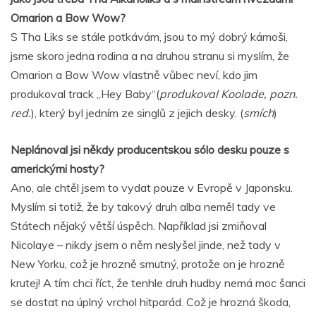
Omarion a Bow Wow?
S Tha Liks se stále potkávám, jsou to mý dobrý kámoši,
jsme skoro jedna rodina a na druhou stranu si myslím, že
Omarion a Bow Wow vlastně vůbec neví, kdo jim
produkoval track „Hey Baby“(
produkoval Koolade, pozn.
red.
), který byl jedním ze singlů z jejich desky. (
smích
)
Neplánoval jsi někdy producentskou sólo desku pouze s
americkými hosty?
Ano, ale chtěl jsem to vydat pouze v Evropě v Japonsku.
Myslím si totiž, že by takový druh alba neměl tady ve
Státech nějaký větší úspěch. Například jsi zmiňoval
Nicolaye – nikdy jsem o něm neslyšel jinde, než tady v
New Yorku, což je hrozně smutný, protože on je hrozně
krutej! A tím chci říct, že tenhle druh hudby nemá moc šanci
se dostat na úplný vrchol hitparád. Což je hrozná škoda,