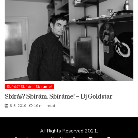
Sbíráš? Sbírám. Sbíráme!
Sbíráš? Sbírám. Sbíráme! – Dj Goldstar
6. 3. 2019
19 min read
All Rights Reserved 2021.