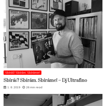
Sbíráš? Sbírám. Sbíráme!
Sbíráš? Sbírám. Sbíráme! – Dj Ultrafino
1. 8. 2019
26 min read