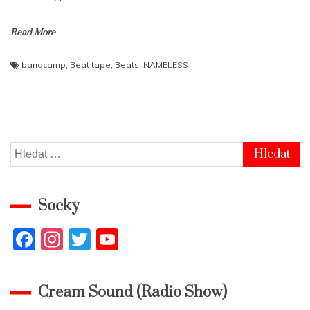
Read More
bandcamp
,
Beat tape
,
Beats
,
NAMELESS
Vyhledávání
Socky
F
In
T
Y
a
st
w
o
c
a
itt
u
Cream Sound (Radio Show)
e
gr
er
T