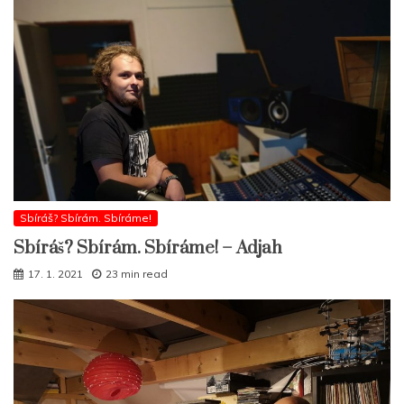
Sbíráš? Sbírám. Sbíráme!
Sbíráš? Sbírám. Sbíráme! – Adjah
17. 1. 2021
23 min read