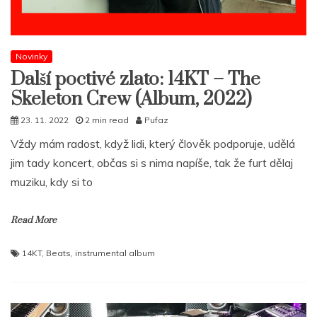
Novinky
Další poctivé zlato: 14KT – The
Skeleton Crew (Album, 2022)
23. 11. 2022
2 min read
Pufaz
Vždy mám radost, když lidi, který člověk podporuje, udělá
jim tady koncert, občas si s nima napíše, tak že furt dělaj
muziku, kdy si to
Read More
14KT
,
Beats
,
instrumental album