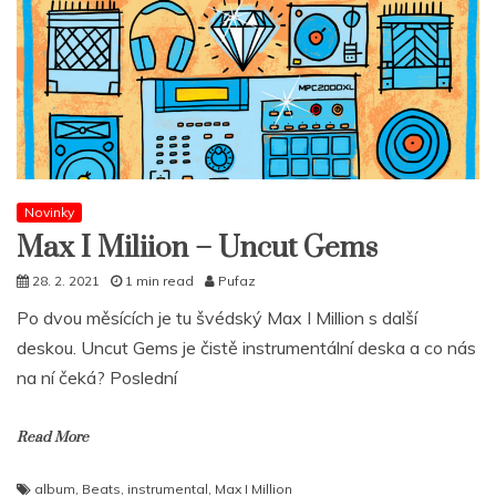
Novinky
Max I Miliion – Uncut Gems
28. 2. 2021
1 min read
Pufaz
Po dvou měsících je tu švédský Max I Million s další
deskou. Uncut Gems je čistě instrumentální deska a co nás
na ní čeká? Poslední
Read More
album
,
Beats
,
instrumental
,
Max I Million