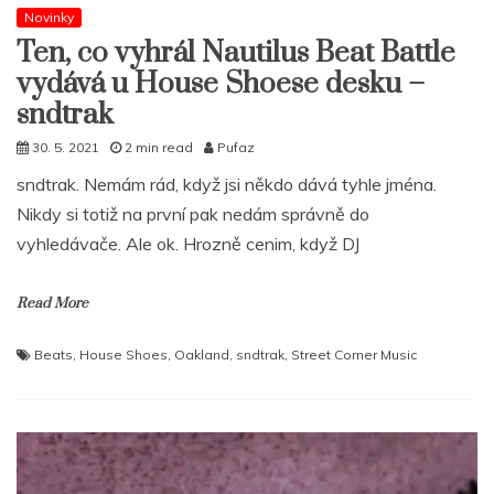
Novinky
Ten, co vyhrál Nautilus Beat Battle
vydává u House Shoese desku –
sndtrak
30. 5. 2021
2 min read
Pufaz
sndtrak. Nemám rád, když jsi někdo dává tyhle jména.
Nikdy si totiž na první pak nedám správně do
vyhledávače. Ale ok. Hrozně cenim, když DJ
Read More
Beats
,
House Shoes
,
Oakland
,
sndtrak
,
Street Corner Music