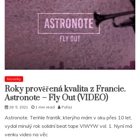
Novinky
Roky prověřená kvalita z Francie.
Astronote – Fly Out (VIDEO)
28. 5. 2021
1 min read
Pufaz
Astronote. Tenhle frantík, kterýho mám v oku přes 10 let,
vydal minulý rok solidní beat tape VIWYW vol. 1. Nyní má
venku video na věc