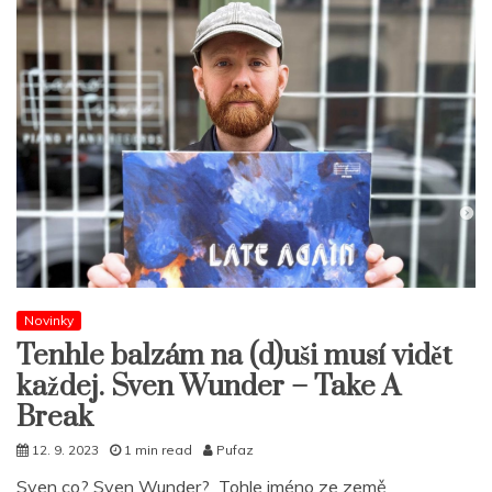
Novinky
Tenhle balzám na (d)uši musí vidět
každej. Sven Wunder – Take A
Break
12. 9. 2023
1 min read
Pufaz
Sven co? Sven Wunder? Tohle jméno ze země