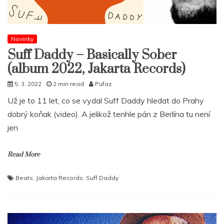
Novinky
Suff Daddy – Basically Sober
(album 2022, Jakarta Records)
5. 3. 2022
2 min read
Pufaz
Už je to 11 let, co se vydal Suff Daddy hledat do Prahy
dobrý koňak (video). A jelikož tenhle pán z Berlína tu není
jen
Read More
Beats
,
Jakarta Records
,
Suff Daddy