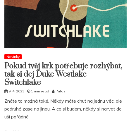
Novinky
Pokud tvůj krk potřebuje rozhýbat,
tak si dej Duke Westlake –
Switchlake
9. 4. 2021
1 min read
Pufaz
Znáte to možná také. Někdy máte chuť na jednu věc, ale
podruhé zase na jinou. A co si budem, někdy si narvat do
uší pořádné