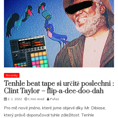
Novinky
Tenhle beat tape si určitě poslechni :
Clint Taylor – flip-a-dee-doo-dah
2. 1. 2022
1 min read
Pufaz
Pro mě nové jméno, které jsme objevil díky Mr. Dibiase,
který právě doporučoval tuhle záležitost. Tenhle