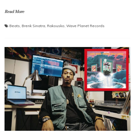
Read More
Beats
,
Brenk Sinatra
,
Rakousko
,
Wave Planet Records