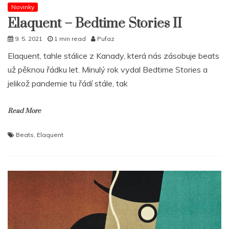
Novinky
Elaquent – Bedtime Stories II
9. 5. 2021
1 min read
Pufaz
Elaquent, tahle stálice z Kanady, která nás zásobuje beats
už pěknou řádku let. Minulý rok vydal Bedtime Stories a
jelikož pandemie tu řádí stále, tak
Read More
Beats
,
Elaquent