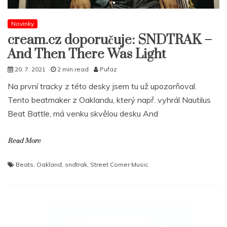
Novinky
cream.cz doporučuje: SNDTRAK –
And Then There Was Light
20. 7. 2021
2 min read
Pufaz
Na první tracky z této desky jsem tu už upozorňoval.
Tento beatmaker z Oaklandu, který např. vyhrál Nautilus
Beat Battle, má venku skvělou desku And
Read More
Beats
,
Oakland
,
sndtrak
,
Street Corner Music