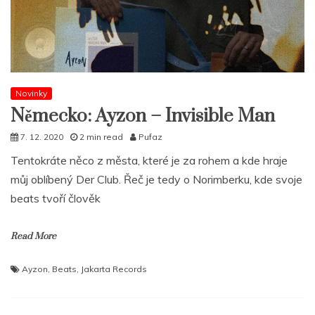
Novinky
Německo: Ayzon – Invisible Man
7. 12. 2020
2 min read
Pufaz
Tentokráte něco z města, které je za rohem a kde hraje
můj oblíbený Der Club. Řeč je tedy o Norimberku, kde svoje
beats tvoří člověk
Read More
Ayzon
,
Beats
,
Jakarta Records