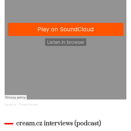
k
cream.cz
·
Cream Sound
cream.cz interviews (podcast)