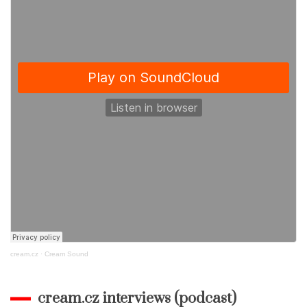
k
cream.cz
·
Cream Sound
cream.cz interviews (podcast)