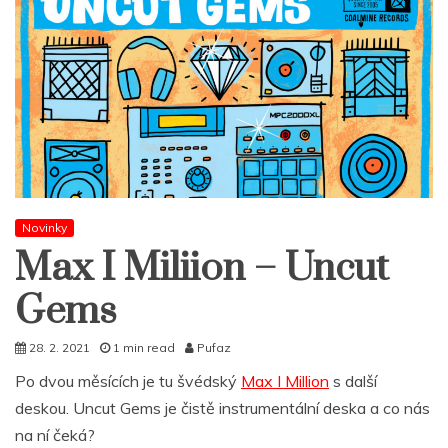
Novinky
Max I Miliion – Uncut
Gems
28. 2. 2021
1 min read
Pufaz
Po dvou měsících je tu švédský
Max I Million
s další
deskou. Uncut Gems je čistě instrumentální deska a co nás
na ní čeká?