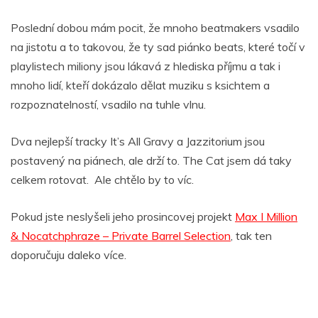
Poslední dobou mám pocit, že mnoho beatmakers vsadilo
na jistotu a to takovou, že ty sad piánko beats, které točí v
playlistech miliony jsou lákavá z hlediska příjmu a tak i
mnoho lidí, kteří dokázalo dělat muziku s ksichtem a
rozpoznatelností, vsadilo na tuhle vlnu.
Dva nejlepší tracky It’s All Gravy a Jazzitorium jsou
postavený na piánech, ale drží to. The Cat jsem dá taky
celkem rotovat. Ale chtělo by to víc.
Pokud jste neslyšeli jeho prosincovej projekt
Max I Million
& Nocatchphraze – Private Barrel Selection
, tak ten
doporučuju daleko více.