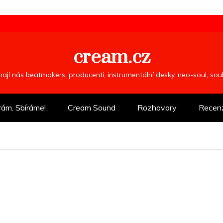
cream.cz
ímají nás beatmakers, producenti, instrumentální desky, neo-soul, so
rám. Sbíráme!
Cream Sound
Rozhovory
Recen