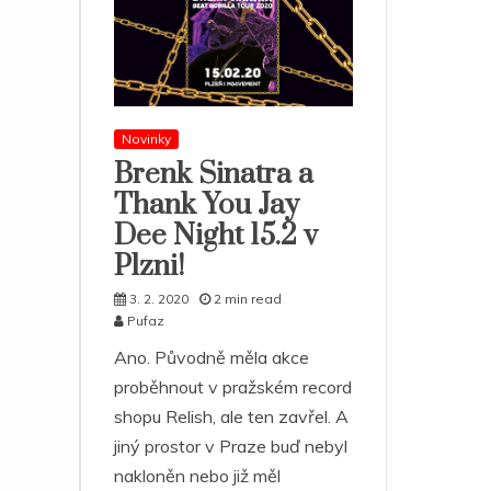
Novinky
Brenk Sinatra a
Thank You Jay
Dee Night 15.2 v
Plzni!
3. 2. 2020
2 min read
Pufaz
Ano. Původně měla akce
proběhnout v pražském record
shopu Relish, ale ten zavřel. A
jiný prostor v Praze buď nebyl
nakloněn nebo již měl