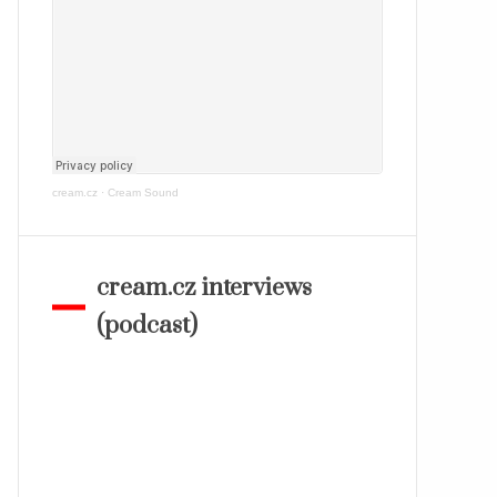
cream.cz
·
Cream Sound
cream.cz interviews
(podcast)