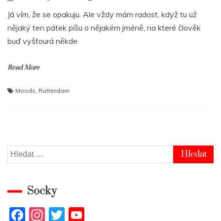
Já vím, že se opakuju. Ale vždy mám radost, když tu už
nějaký ten pátek píšu o nějakém jméně, na které člověk
buď vyšťourá někde
Read More
Moods
,
Rotterdam
Vyhledávání
Socky
F
In
T
Y