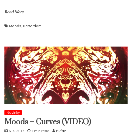
Read More
Moods
,
Rotterdam
Novinky
Moods – Curves (VIDEO)
6. 4. 2017
1 min read
Pufaz