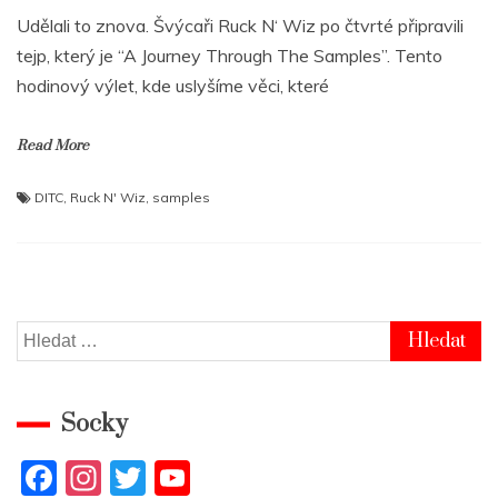
Udělali to znova. Švýcaři Ruck N‘ Wiz po čtvrté připravili
tejp, který je “A Journey Through The Samples”. Tento
hodinový výlet, kde uslyšíme věci, které
Read More
DITC
,
Ruck N' Wiz
,
samples
Vyhledávání
Socky
F
In
T
Y