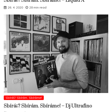
Sbíráš? Sbírám. Sbíráme! – Liquid A
26. 4. 2020
28 min read
Sbíráš? Sbírám. Sbíráme!
Sbíráš? Sbírám. Sbíráme! – Dj Ultrafino