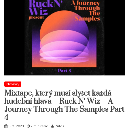
Novinky
Mixtape, který musí slyšet každá
hudební hlava – Ruck N‘ Wiz – A
Journey Through The Samples Part
4
5. 2. 2023
2 min read
Pufaz