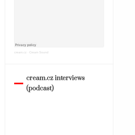
cream.cz
·
Cream Sound
cream.cz interviews
(podcast)