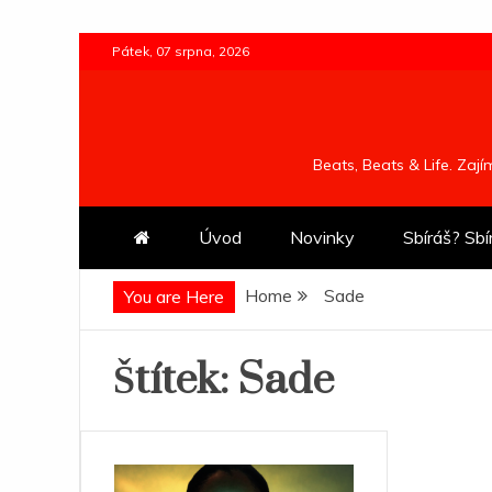
Skip
Pátek, 07 srpna, 2026
to
content
Beats, Beats & Life. Zaj
Úvod
Novinky
Sbíráš? Sbí
Home
Sade
You are Here
Štítek:
Sade