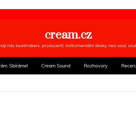
cream.cz
ímají nás beatmakers, producenti, instrumentální desky, neo-soul, so
rám. Sbíráme!
Cream Sound
Rozhovory
Recen