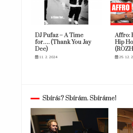
DJ Pufaz – A Time
Affro: 
for…. (Thank You Jay
Hip H
Dee)
(ROZ
11. 2. 2024
25. 12. 
Sbíráš? Sbírám. Sbíráme!