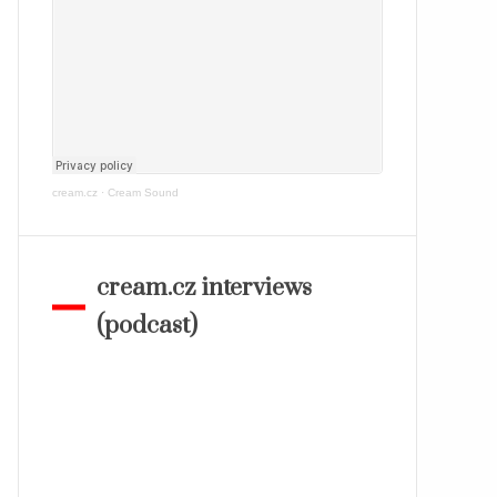
cream.cz
·
Cream Sound
cream.cz interviews
(podcast)