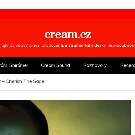
cream.cz
ímají nás beatmakers, producenti, instrumentální desky, neo-soul, so
rám. Sbíráme!
Cream Sound
Rozhovory
Recen
ot – Cherish The Sade