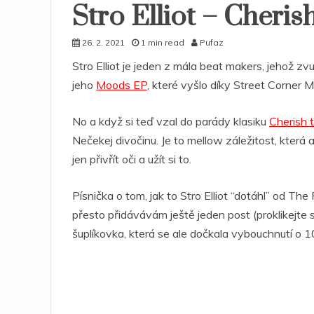
Stro Elliot – Cheri
26. 2. 2021
1 min read
Pufaz
Stro Elliot je jeden z mála beat makers, jehož z
jeho
Moods EP
, které vyšlo díky Street Corner
No a když si teď vzal do parády klasiku
Cherish 
Nečekej divočinu. Je to mellow záležitost, která 
jen přivřít oči a užít si to.
Písnička o tom, jak to Stro Elliot “dotáhl” od Th
přesto přidávávám ještě jeden post (proklikejte si
šuplíkovka, která se ale dočkala vybouchnutí o 10