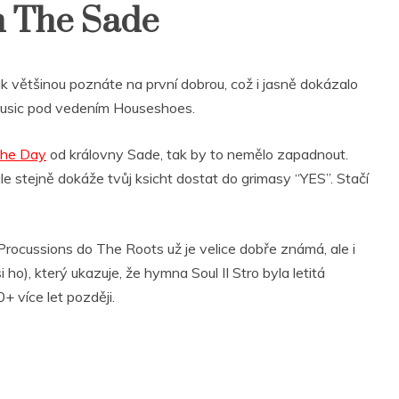
sh The Sade
vuk většinou poznáte na první dobrou, což i jasně dokázalo
 Music pod vedením Houseshoes.
the Day
od královny Sade, tak by to nemělo zapadnout.
ale stejně dokáže tvůj ksicht dostat do grimasy “YES”. Stačí
e Procussions do The Roots už je velice dobře známá, ale i
 ho), který ukazuje, že hymna Soul II Stro byla letitá
+ více let později.