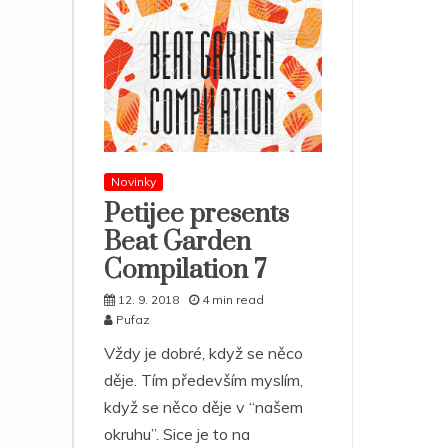
Novinky
Petijee presents
Beat Garden
Compilation 7
12. 9. 2018
4 min read
Pufaz
Vždy je dobré, když se něco
děje. Tím především myslím,
když se něco děje v “našem
okruhu”. Sice je to na