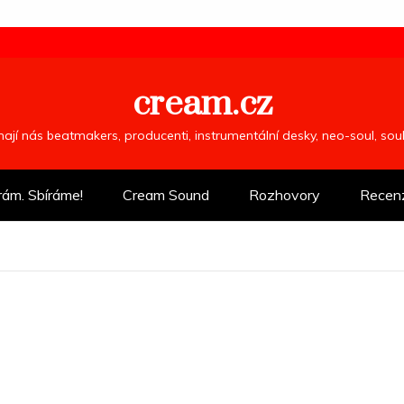
cream.cz
ímají nás beatmakers, producenti, instrumentální desky, neo-soul, so
rám. Sbíráme!
Cream Sound
Rozhovory
Recen