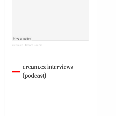
cream.cz
·
Cream Sound
cream.cz interviews
(podcast)