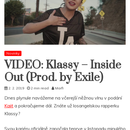
Novinky
VIDEO: Klassy – Inside
Out (Prod. by Exile)
2. 2. 2019
2 min read
Marfi
Dnes plynule navážeme na včerejší něžnou vlnu v podání
Kaiit
a pokračujeme dál. Znáte už losangelskou rapperku
Klassy?
Svou kariéru oficiálně započala teprve v listopadu minulého