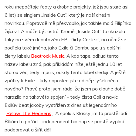
roku (nepočítaje featy a drobné projekty, jež jsou staré asi
6 let) se singlem „Inside Out“, který je naší dnešní
novinkou. Popravdě mě překvapilo, jak takhle malá Filipínka
žijící v LA může být ostrá. Kromě „Inside Out“ to ukázala
taky na svém debutovém EP „Dirty Cortez“, na němž se
podílela také jména, jako Exile či Bambu spolu s dalšími
členy labelu
Beatrock Music
. A kdo tápe, odkud tento
název labelu zná, pak přikládám níže ještě jednu 10 let
starou věc, tedy impuls, odkdy tento label sleduji. A ještě
zpátky k Exile – kdy naposled jste od něj slyšeli něco
nového? Právě proto jsem ráda, že jsem po dlouhé době
narazila na takovéto spojení – tedy čistá Cali a navíc
Exilův beat jakoby vystřižen z dnes už legendárního
„
Below The Heavens
„. A spolu s Klassy jim to prostě ladí.
Říkám to pořád – independent hip hop se prostě vyplatí
podporovat a šířit dál!