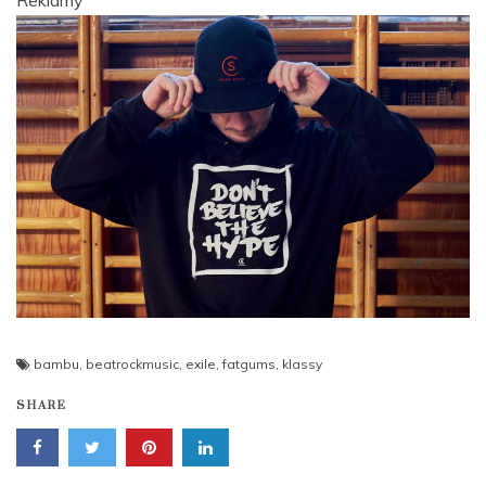
Reklamy
bambu
,
beatrockmusic
,
exile
,
fatgums
,
klassy
SHARE