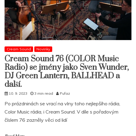
Cream Sound
Novinky
Cream Sound 76 (COLOR Music
Radio) se jmény jako Sven Wunder,
DJ Green Lantern, BALLHEAD a
další.
10. 9. 2023
3 min read
Pufaz
Po prázdninách se vrací na vlny toho nejlepšího rádia,
Color Music rádia, i Cream Sound. V díle s pořadovým
číslem 76 zazněly věci od lidí