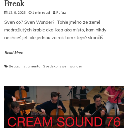
Break
12. 9. 2023
1 min read
Pufaz
Sven co? Sven Wunder? Tohle jméno ze země
modrožlutých krabic aka Ikea aka místo, kam nikdy
nechceš jet, ale jednou za rok tam stejně skončíš.
Read More
Beats
,
instrumental
,
Svedsko
,
swen wunder