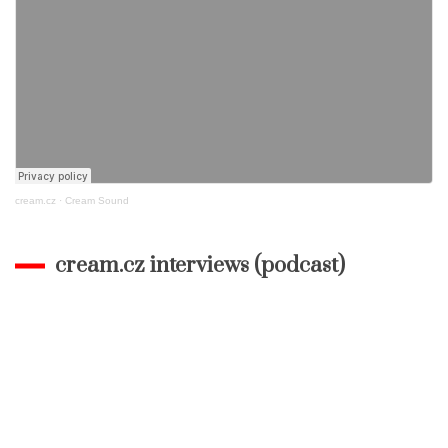
cream.cz
·
Cream Sound
cream.cz interviews (podcast)