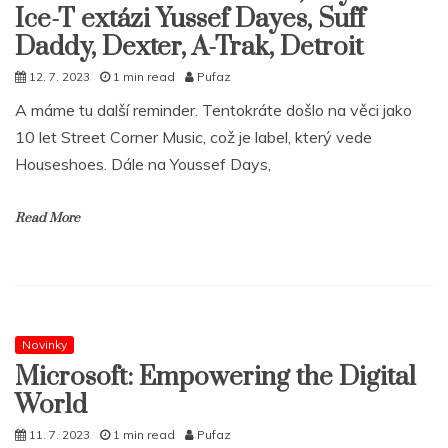
Ice-T extázi Yussef Dayes, Suff
Daddy, Dexter, A-Trak, Detroit
12. 7. 2023
1 min read
Pufaz
A máme tu další reminder. Tentokráte došlo na věci jako
10 let Street Corner Music, což je label, který vede
Houseshoes. Dále na Youssef Days,
Read More
Novinky
Microsoft: Empowering the Digital
World
11. 7. 2023
1 min read
Pufaz