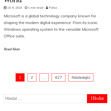
World
18. 6. 2023
1 min read
Pufaz
Microsoft is a global technology company known for
shaping the modern digital experience. From its iconic
Windows operating system to the versatile Microsoft
Office suite,
Read More
Posts
1
2
…
427
Následující
pagination
Vyhledávání