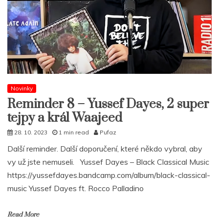
Novinky
Reminder 8 – Yussef Dayes, 2 super
tejpy a král Waajeed
28. 10. 2023
1 min read
Pufaz
Další reminder. Další doporučení, které někdo vybral, aby
vy už jste nemuseli. Yussef Dayes – Black Classical Music
https://yussefdayes.bandcamp.com/album/black-classical-
music Yussef Dayes ft. Rocco Palladino
Read More