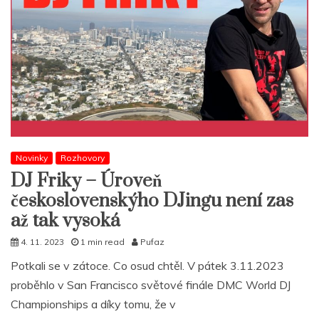
Novinky
Rozhovory
DJ Friky – Úroveň
československýho DJingu není zas
až tak vysoká
4. 11. 2023
1 min read
Pufaz
Potkali se v zátoce. Co osud chtěl. V pátek 3.11.2023
proběhlo v San Francisco světové finále DMC World DJ
Championships a díky tomu, že v