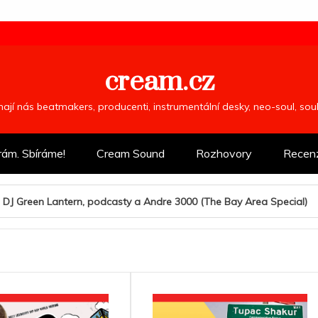
cream.cz
ímají nás beatmakers, producenti, instrumentální desky, neo-soul, so
rám. Sbíráme!
Cream Sound
Rozhovory
Recen
podcasty a Andre 3000 (The Bay Area Special)
Reminder