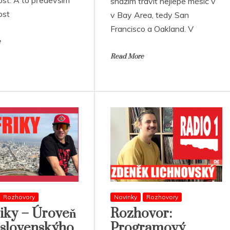
st. A to především
snažím trávit nejlépe měsíc v
ost
v Bay Area, tedy San
Francisco a Oakland. V
e
Read More
Rozhovory
Novinky
Rozhovory
iky – Úroveň
Rozhovor:
oslovenskýho
Programový