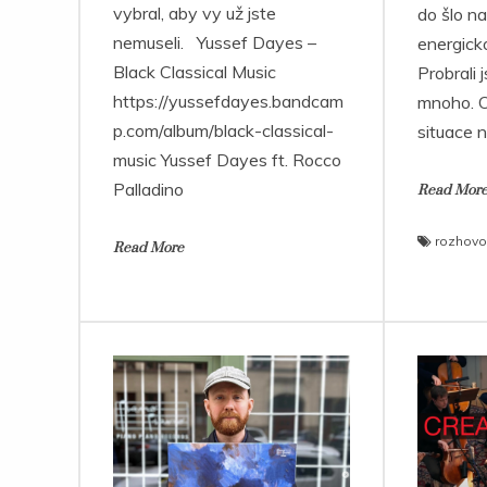
vybral, aby vy už jste
do šlo na
nemuseli. Yussef Dayes –
energick
Black Classical Music
Probrali
https://yussefdayes.bandcam
mnoho. O
p.com/album/black-classical-
situace 
music Yussef Dayes ft. Rocco
Palladino
Read Mor
rozhovo
Read More