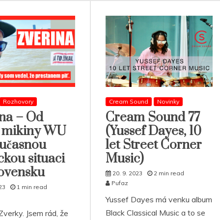
Rozhovory
Cream Sound
Novinky
na – Od
Cream Sound 77
í mikiny WU
(Yussef Dayes, 10
oučasnou
let Street Corner
ickou situaci
Music)
lovensku
20. 9. 2023
2 min read
Pufaz
23
1 min read
Yussef Dayes má venku album
Black Classical Music a to se
Zverky. Jsem rád, že