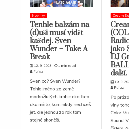
Novinky
Cream S
Tenhle balzám na
Crea
(d)uši musí vidět
(COL
každej. Sven
Radio
Wunder – Take A
jako 
Break
DJ Gr
BALL
12. 9. 2023
1 min read
další.
Pufaz
Sven co? Sven Wunder?
10. 9. 20
Pufaz
Tohle jméno ze země
modrožlutých krabic aka Ikea
Po prázd
aka místo, kam nikdy nechceš
vlny toho
jet, ale jednou za rok tam
Color Mus
stejně skončíš.
Sound. V
číslem 76