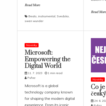
Read More
Read Mor
Beats
,
instrumental
,
Svedsko
,
swen wunder
Novinky
Microsoft:
Empowering the
Digital World
11. 7. 2023
1 min read
Pufaz
Novinky
Microsoft is a global
Co je
technology company known
český
for shaping the modern digital
24. 6. 20
experience. From its iconic
Pufaz