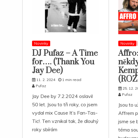
Novinky
Novinky
DJ Pufaz – A Time
Affro
for…. (Thank You
někd
Jay Dee)
Kem
(RO
11. 2. 2024
1 min read
Pufaz
25. 12. 
Pufaz
Jay Dee by 7.2.2024 oslavil
50 let. Jsou to tři roky, co jsem
Jsou to u
vydal mix Cause It’s Fan-Tas-
Affrem pr
Tic!. Ten vznikal tak, že dlouhý
jsme se 
roky sbírám
téma sou