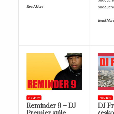
budoucno
budoucn
Read More
Read Mor
Novinky
Novinky
Reminder 9 – DJ
DJ Fr
Premier stále
česk