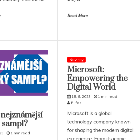
Read More
e
Novinky
Microsoft:
Empowering the
Digital World
18. 6. 2023
1 min read
Pufaz
 nejznámější
Microsoft is a global
technology company known
 sampl?
for shaping the modern digital
23
1 min read
experience. From its iconic