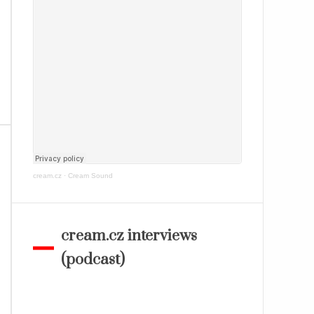
cream.cz
·
Cream Sound
cream.cz interviews
(podcast)