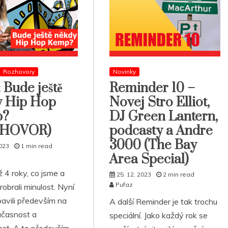
Rozhovory
Novinky
: Bude ještě
Reminder 10 –
y Hip Hop
Novej Stro Elliot,
p?
DJ Green Lantern,
ZHOVOR)
podcasty a Andre
3000 (The Bay
2023
1 min read
Area Special)
ž 4 roky, co jsme a
25. 12. 2023
2 min read
Pufaz
obrali minulost. Nyní
bavili především na
A další Reminder je tak trochu
časnost a
speciální. Jako každý rok se