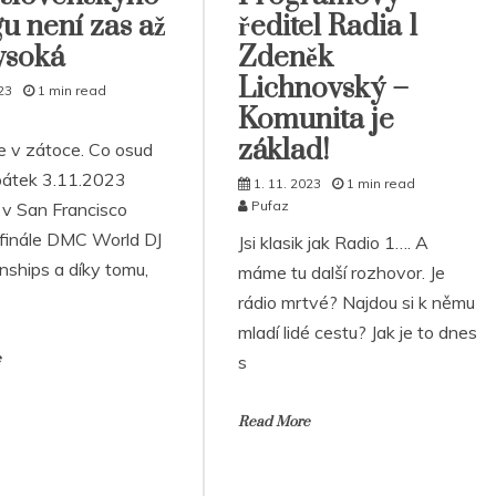
u není zas až
ředitel Radia 1
ysoká
Zdeněk
Lichnovský –
23
1 min read
Komunita je
základ!
se v zátoce. Co osud
 pátek 3.11.2023
1. 11. 2023
1 min read
Pufaz
 v San Francisco
finále DMC World DJ
Jsi klasik jak Radio 1…. A
ships a díky tomu,
máme tu další rozhovor. Je
rádio mrtvé? Najdou si k němu
mladí lidé cestu? Jak je to dnes
e
s
Read More