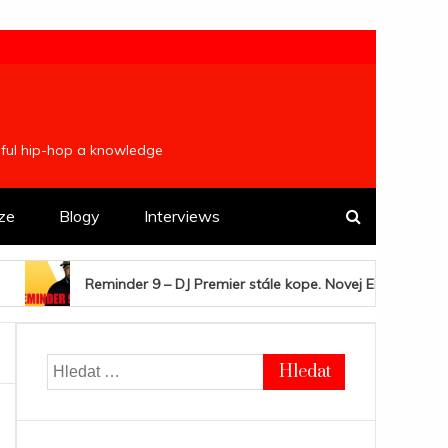
ulful hip-hop a knowledge
ze
Blogy
Interviews
 9 – DJ Premier stále kope. Novej Elaquent, Nottz, FOM ze Slovens
Vyhledávání