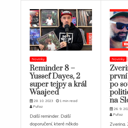
Novinky
Novinky
Reminder 8 –
Zveri
Yussef Dayes, 2
prvn
super tejpy a král
po s
Waajeed
polit
na S
28. 10. 2023
1 min read
Pufaz
26. 9. 20
Pufaz
Další reminder. Další
doporučení, které někdo
Zverina. 