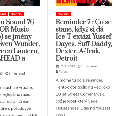
ound
Novinky
Novinky
m Sound 76
Reminder 7 : Co se
OR Music
stane, když si dá
) se jmény
Ice-T extázi Yussef
Sven Wunder,
Dayes, Suff Daddy,
een Lantern,
Dexter, A-Trak,
HEAD a
Detroit
12. 7. 2023
1 min read
Pufaz
23
3 min read
A máme tu další reminder.
Tentokráte došlo na věci jako
ninách se vrací na
10 let Street Corner Music,
 nejlepšího rádia,
což je label, který vede
ic rádia, i Cream
Houseshoes. Dále na Youssef
 díle s pořadovým
Days,
 zazněly věci od lidí