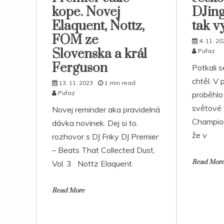
kope. Novej
DJing
Elaquent, Nottz,
tak v
FOM ze
4. 11. 20
Slovenska a král
Pufaz
Ferguson
Potkali 
chtěl. V
13. 11. 2023
1 min read
Pufaz
proběhlo
světové 
Novej reminder aka pravidelná
Champion
dávka novinek. Dej si to.
že v
rozhovor s DJ Friky DJ Premier
– Beats That Collected Dust,
Read Mor
Vol. 3 Nottz Elaquent
Read More