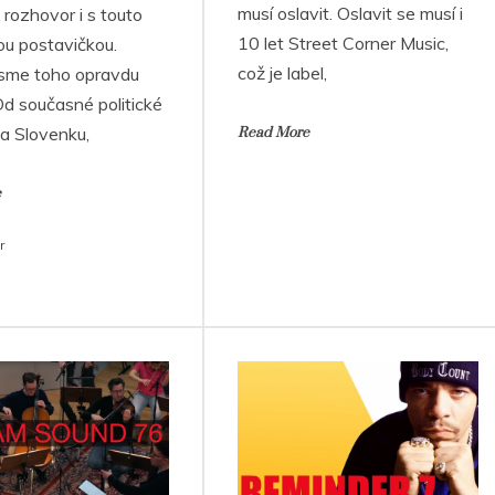
musí oslavit. Oslavit se musí i
 rozhovor i s touto
10 let Street Corner Music,
ou postavičkou.
což je label,
 jsme toho opravdu
d současné politické
na Slovenku,
Read More
e
r