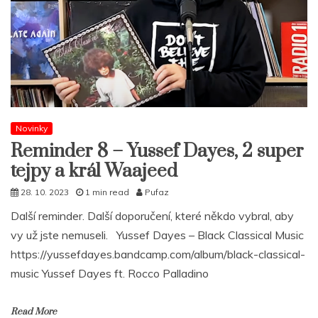
Novinky
Reminder 8 – Yussef Dayes, 2 super
tejpy a král Waajeed
28. 10. 2023
1 min read
Pufaz
Další reminder. Další doporučení, které někdo vybral, aby
vy už jste nemuseli. Yussef Dayes – Black Classical Music
https://yussefdayes.bandcamp.com/album/black-classical-
music Yussef Dayes ft. Rocco Palladino
Read More