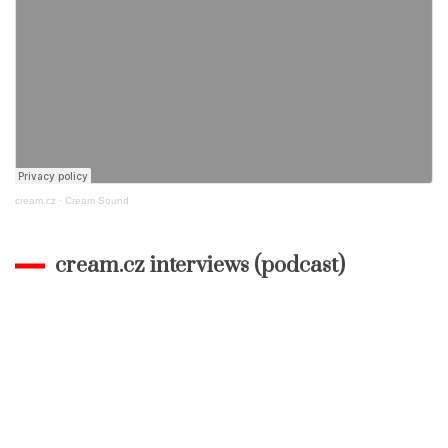
cream.cz
·
Cream Sound
cream.cz interviews (podcast)