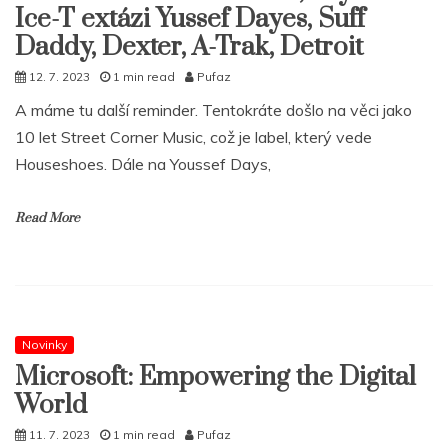
Ice-T extázi Yussef Dayes, Suff
Daddy, Dexter, A-Trak, Detroit
12. 7. 2023
1 min read
Pufaz
A máme tu další reminder. Tentokráte došlo na věci jako
10 let Street Corner Music, což je label, který vede
Houseshoes. Dále na Youssef Days,
Read More
Novinky
Microsoft: Empowering the Digital
World
11. 7. 2023
1 min read
Pufaz