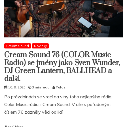
Cream Sound
Novinky
Cream Sound 76 (COLOR Music
Radio) se jmény jako Sven Wunder,
DJ Green Lantern, BALLHEAD a
další.
10. 9. 2023
3 min read
Pufaz
Po prázdninách se vrací na vlny toho nejlepšího rádia,
Color Music rádia, i Cream Sound. V díle s pořadovým
číslem 76 zazněly věci od lidí