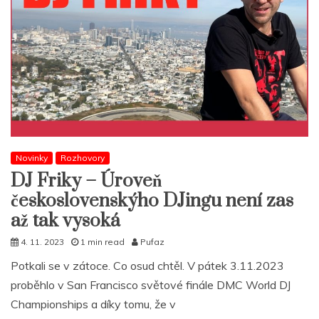
Novinky
Rozhovory
DJ Friky – Úroveň
československýho DJingu není zas
až tak vysoká
4. 11. 2023
1 min read
Pufaz
Potkali se v zátoce. Co osud chtěl. V pátek 3.11.2023
proběhlo v San Francisco světové finále DMC World DJ
Championships a díky tomu, že v