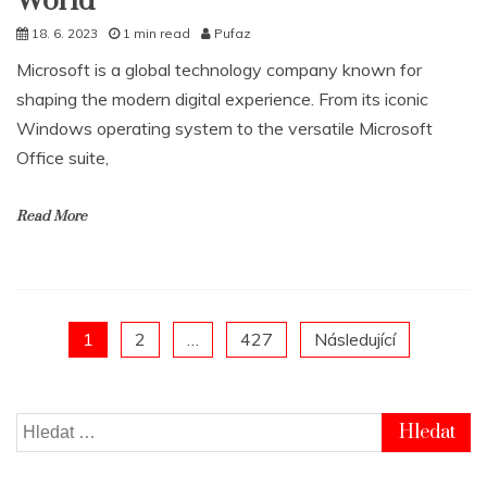
World
18. 6. 2023
1 min read
Pufaz
Microsoft is a global technology company known for
shaping the modern digital experience. From its iconic
Windows operating system to the versatile Microsoft
Office suite,
Read More
Posts
1
2
…
427
Následující
pagination
Vyhledávání