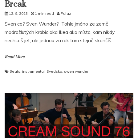
Break
12. 9. 2023
1 min read
Pufaz
Sven co? Sven Wunder? Tohle jméno ze země
modrožlutých krabic aka Ikea aka místo, kam nikdy
nechceš jet, ale jednou za rok tam stejně skončíš.
Read More
Beats
,
instrumental
,
Svedsko
,
swen wunder