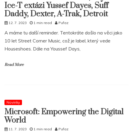
Ice-T extázi Yussef Dayes, Suff
Daddy, Dexter, A-Trak, Detroit
12. 7. 2023
1 min read
Pufaz
A máme tu další reminder. Tentokráte došlo na věci jako
10 let Street Corner Music, což je label, který vede
Houseshoes. Dále na Youssef Days,
Read More
Novinky
Microsoft: Empowering the Digital
World
11. 7. 2023
1 min read
Pufaz