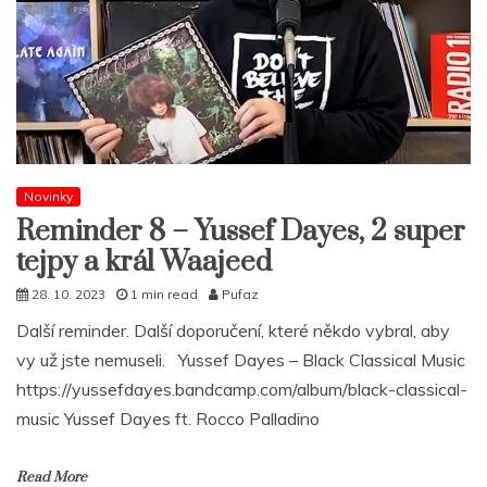
Novinky
Reminder 8 – Yussef Dayes, 2 super
tejpy a král Waajeed
28. 10. 2023
1 min read
Pufaz
Další reminder. Další doporučení, které někdo vybral, aby
vy už jste nemuseli. Yussef Dayes – Black Classical Music
https://yussefdayes.bandcamp.com/album/black-classical-
music Yussef Dayes ft. Rocco Palladino
Read More