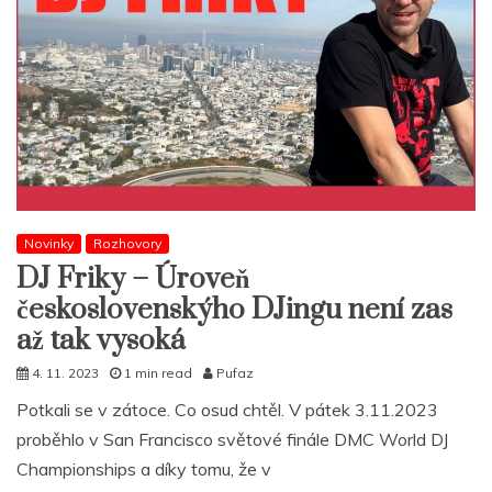
Novinky
Rozhovory
DJ Friky – Úroveň
československýho DJingu není zas
až tak vysoká
4. 11. 2023
1 min read
Pufaz
Potkali se v zátoce. Co osud chtěl. V pátek 3.11.2023
proběhlo v San Francisco světové finále DMC World DJ
Championships a díky tomu, že v