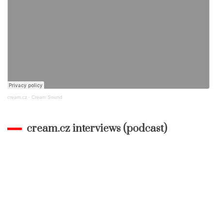
cream.cz
·
Cream Sound
cream.cz interviews (podcast)