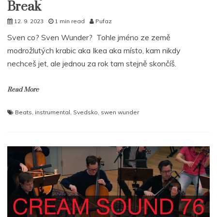
Break
12. 9. 2023
1 min read
Pufaz
Sven co? Sven Wunder? Tohle jméno ze země
modrožlutých krabic aka Ikea aka místo, kam nikdy
nechceš jet, ale jednou za rok tam stejně skončíš.
Read More
Beats
,
instrumental
,
Svedsko
,
swen wunder