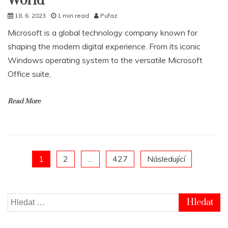
World
18. 6. 2023
1 min read
Pufaz
Microsoft is a global technology company known for
shaping the modern digital experience. From its iconic
Windows operating system to the versatile Microsoft
Office suite,
Read More
Posts
1
2
…
427
Následující
pagination
Vyhledávání