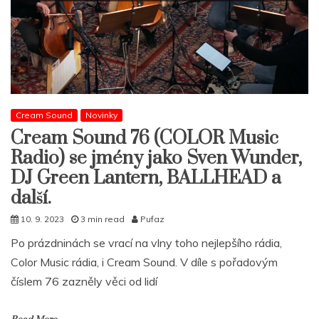
Cream Sound
Novinky
Cream Sound 76 (COLOR Music
Radio) se jmény jako Sven Wunder,
DJ Green Lantern, BALLHEAD a
další.
10. 9. 2023
3 min read
Pufaz
Po prázdninách se vrací na vlny toho nejlepšího rádia,
Color Music rádia, i Cream Sound. V díle s pořadovým
číslem 76 zazněly věci od lidí