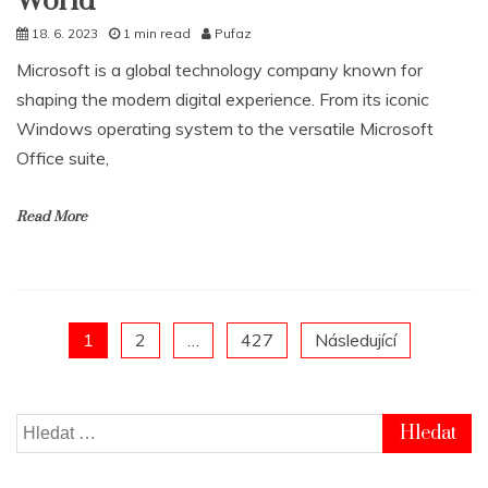
World
18. 6. 2023
1 min read
Pufaz
Microsoft is a global technology company known for
shaping the modern digital experience. From its iconic
Windows operating system to the versatile Microsoft
Office suite,
Read More
Posts
1
2
…
427
Následující
pagination
Vyhledávání