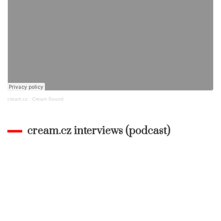
cream.cz
·
Cream Sound
cream.cz interviews (podcast)