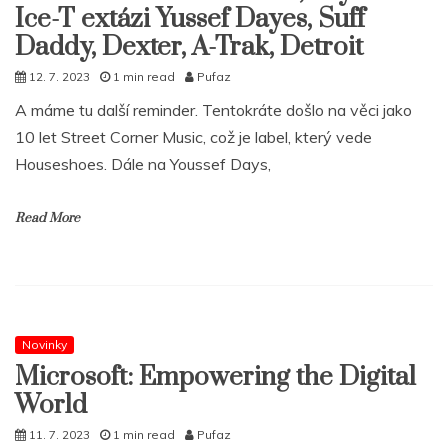
Ice-T extázi Yussef Dayes, Suff
Daddy, Dexter, A-Trak, Detroit
12. 7. 2023
1 min read
Pufaz
A máme tu další reminder. Tentokráte došlo na věci jako
10 let Street Corner Music, což je label, který vede
Houseshoes. Dále na Youssef Days,
Read More
Novinky
Microsoft: Empowering the Digital
World
11. 7. 2023
1 min read
Pufaz