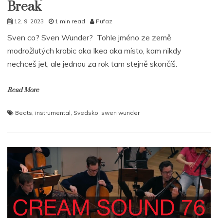
Break
12. 9. 2023
1 min read
Pufaz
Sven co? Sven Wunder? Tohle jméno ze země
modrožlutých krabic aka Ikea aka místo, kam nikdy
nechceš jet, ale jednou za rok tam stejně skončíš.
Read More
Beats
,
instrumental
,
Svedsko
,
swen wunder