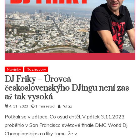
Novinky
Rozhovory
DJ Friky – Úroveň
československýho DJingu není zas
až tak vysoká
4. 11. 2023
1 min read
Pufaz
Potkali se v zátoce. Co osud chtěl. V pátek 3.11.2023
proběhlo v San Francisco světové finále DMC World DJ
Championships a díky tomu, že v