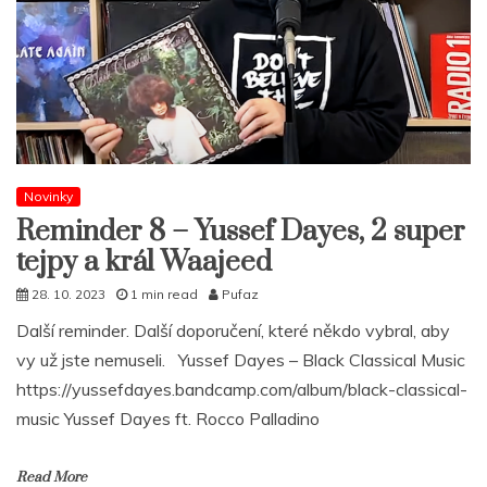
Novinky
Reminder 8 – Yussef Dayes, 2 super
tejpy a král Waajeed
28. 10. 2023
1 min read
Pufaz
Další reminder. Další doporučení, které někdo vybral, aby
vy už jste nemuseli. Yussef Dayes – Black Classical Music
https://yussefdayes.bandcamp.com/album/black-classical-
music Yussef Dayes ft. Rocco Palladino
Read More