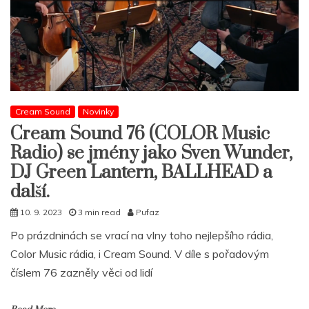
Cream Sound
Novinky
Cream Sound 76 (COLOR Music
Radio) se jmény jako Sven Wunder,
DJ Green Lantern, BALLHEAD a
další.
10. 9. 2023
3 min read
Pufaz
Po prázdninách se vrací na vlny toho nejlepšího rádia,
Color Music rádia, i Cream Sound. V díle s pořadovým
číslem 76 zazněly věci od lidí