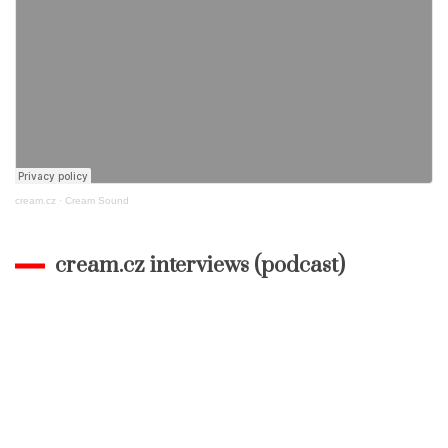
cream.cz
·
Cream Sound
cream.cz interviews (podcast)