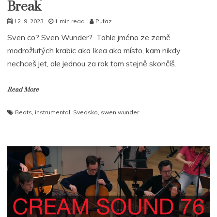
Break
12. 9. 2023
1 min read
Pufaz
Sven co? Sven Wunder? Tohle jméno ze země
modrožlutých krabic aka Ikea aka místo, kam nikdy
nechceš jet, ale jednou za rok tam stejně skončíš.
Read More
Beats
,
instrumental
,
Svedsko
,
swen wunder