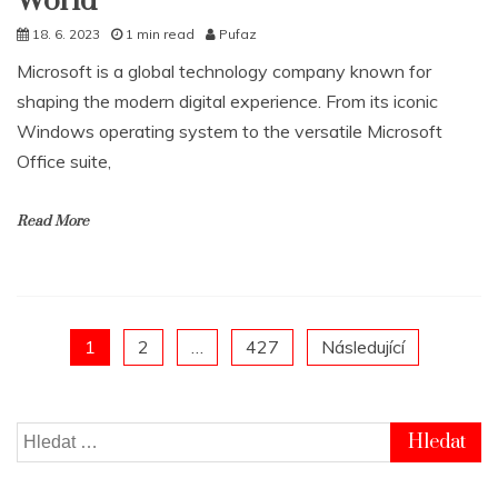
World
18. 6. 2023
1 min read
Pufaz
Microsoft is a global technology company known for
shaping the modern digital experience. From its iconic
Windows operating system to the versatile Microsoft
Office suite,
Read More
Posts
1
2
…
427
Následující
pagination
Vyhledávání