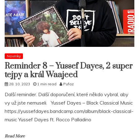
Novinky
Reminder 8 – Yussef Dayes, 2 super
tejpy a král Waajeed
28. 10. 2023
1 min read
Pufaz
Další reminder. Další doporučení, které někdo vybral, aby
vy už jste nemuseli. Yussef Dayes – Black Classical Music
https://yussefdayes.bandcamp.com/album/black-classical-
music Yussef Dayes ft. Rocco Palladino
Read More