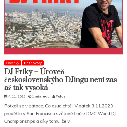
Novinky
Rozhovory
DJ Friky – Úroveň
československýho DJingu není zas
až tak vysoká
4. 11. 2023
1 min read
Pufaz
Potkali se v zátoce. Co osud chtěl. V pátek 3.11.2023
proběhlo v San Francisco světové finále DMC World DJ
Championships a díky tomu, že v