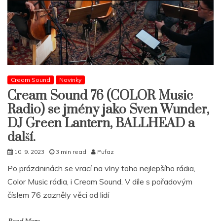
Cream Sound
Novinky
Cream Sound 76 (COLOR Music
Radio) se jmény jako Sven Wunder,
DJ Green Lantern, BALLHEAD a
další.
10. 9. 2023
3 min read
Pufaz
Po prázdninách se vrací na vlny toho nejlepšího rádia,
Color Music rádia, i Cream Sound. V díle s pořadovým
číslem 76 zazněly věci od lidí