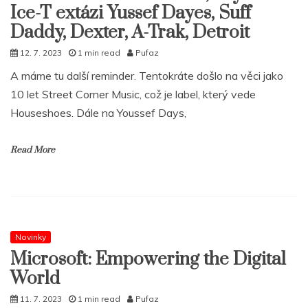
Ice-T extázi Yussef Dayes, Suff
Daddy, Dexter, A-Trak, Detroit
12. 7. 2023
1 min read
Pufaz
A máme tu další reminder. Tentokráte došlo na věci jako
10 let Street Corner Music, což je label, který vede
Houseshoes. Dále na Youssef Days,
Read More
Novinky
Microsoft: Empowering the Digital
World
11. 7. 2023
1 min read
Pufaz