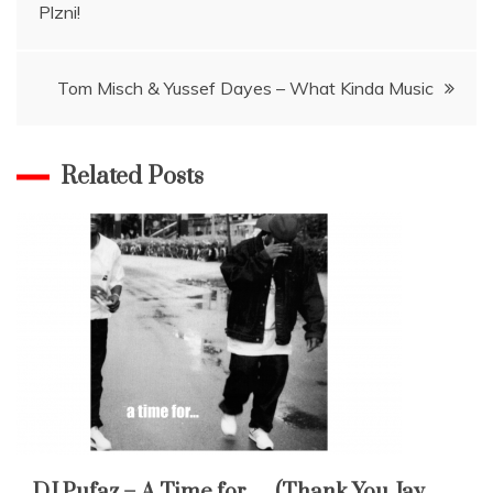
Plzni!
pro
příspěvek
Tom Misch & Yussef Dayes – What Kinda Music
Related Posts
DJ Pufaz – A Time for…. (Thank You Jay