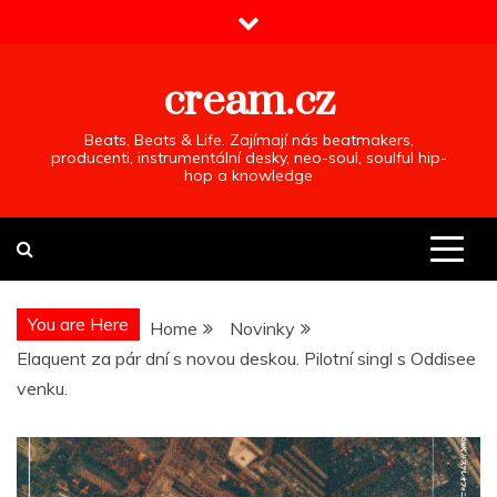
Skip
to
content
cream.cz
Beats, Beats & Life. Zajímají nás beatmakers,
producenti, instrumentální desky, neo-soul, soulful hip-
hop a knowledge
You are Here
Home
Novinky
Elaquent za pár dní s novou deskou. Pilotní singl s Oddisee
venku.