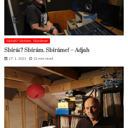
Sbíráš? Sbírám. Sbíráme!
Sbíráš? Sbírám. Sbíráme! – Adjah
17. 1. 2021
23 min read