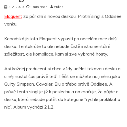
4. 2. 2020
1 min read
Pufaz
Elaquent
za pár dní s novou deskou. Pilotní singl s Oddisee
venku.
Kanadská jistota Elaquent vypustí po necelém roce další
desku. Tentokráte to ale nebude čistě instrumentální
záležitost, ale kompilace, kam si zve vybrané hosty.
Asi každej producent si chce vždy udělat takovou desku a
u něj nastal čas právě teď. Těšit se můžete na jména jako
Guilty Simpson, Cavalier, Blu a třeba právě Oddisee. A
právě tento singl je již k poslechu a naznačuje, že půjde o
desku, která nebude patřit do kategorie “rychle proklikat a
nic”. Album vychází 21.2.