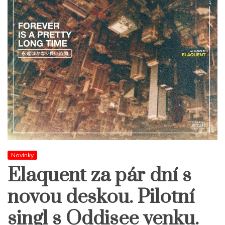
Novinky
Elaquent za pár dní s
novou deskou. Pilotní
singl s Oddisee venku.