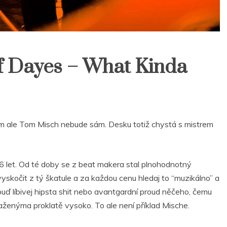
f Dayes – What Kinda
om ale Tom Misch nebude sám. Desku totiž chystá s mistrem
6 let. Od té doby se z beat makera stal plnohodnotný
vyskočit z tý škatule a za každou cenu hledaj to “muzikálno” a
 buď líbivej hipsta shit nebo avantgardní proud něčeho, čemu
ženýma proklatě vysoko. To ale není příklad Mische.