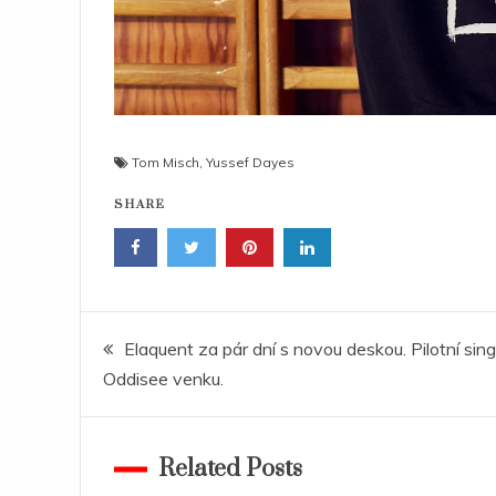
Tom Misch
,
Yussef Dayes
SHARE
Navigace
Elaquent za pár dní s novou deskou. Pilotní sing
Oddisee venku.
pro
příspěvek
Related Posts