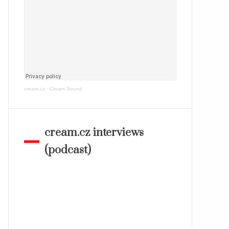
cream.cz
·
Cream Sound
cream.cz interviews
(podcast)