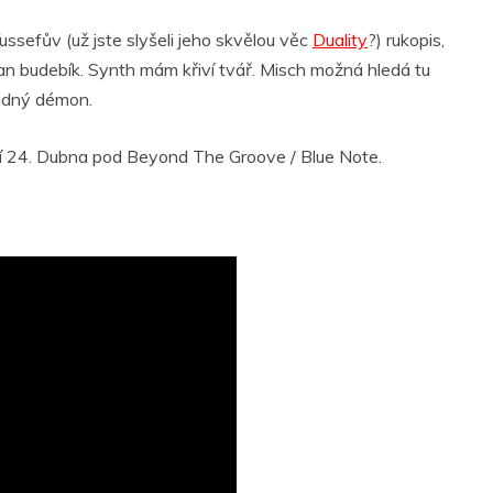
ussefův (už jste slyšeli jeho skvělou věc
Duality
?) rukopis,
an budebík. Synth mám křiví tvář. Misch možná hledá tu
ádný démon.
í 24. Dubna pod Beyond The Groove / Blue Note.