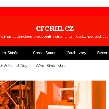
cream.cz
ímají nás beatmakers, producenti, instrumentální desky, neo-soul, so
rám. Sbíráme!
Cream Sound
Rozhovory
Recen
h & Yussef Dayes – What Kinda Music