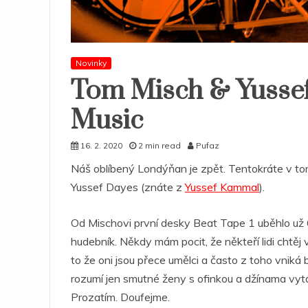
Novinky
Tom Misch & Yusse
Music
16. 2. 2020
2 min read
Pufaz
Náš oblíbený Londýňan je zpět. Tentokráte v t
Yussef Dayes (znáte z
Yussef Kammal
).
Od Mischovi první desky Beat Tape 1 uběhlo už 
hudebník. Někdy mám pocit, že někteří lidi chtěj 
to že oni jsou přece umělci a často z toho vniká
rozumí jen smutné ženy s ofinkou a džínama vyta
Prozatím. Doufejme.