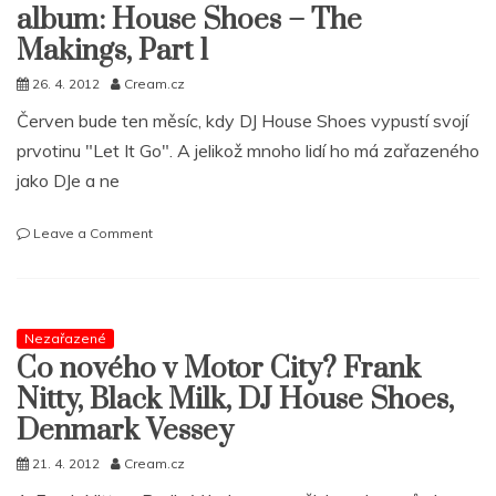
Big
album: House Shoes – The
Tone
Makings, Part 1
26. 4. 2012
Cream.cz
Červen bude ten měsíc, kdy DJ House Shoes vypustí svojí
prvotinu "Let It Go". A jelikož mnoho lidí ho má zařazeného
jako DJe a ne
on
Leave a Comment
Začínáme
ladit
na
očekávané
Nezařazené
album:
Co nového v Motor City? Frank
House
Shoes
Nitty, Black Milk, DJ House Shoes,
–
Denmark Vessey
The
Makings,
21. 4. 2012
Cream.cz
Part