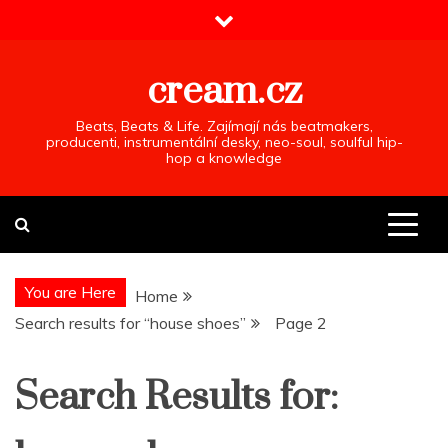
Skip
to
content
cream.cz
Beats, Beats & Life. Zajímají nás beatmakers,
producenti, instrumentální desky, neo-soul, soulful hip-
hop a knowledge
You are Here
Home
Search results for “house shoes”
Page 2
Search Results for: