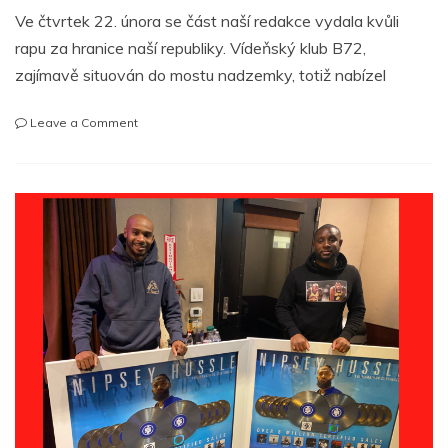
Ve čtvrtek 22. února se část naší redakce vydala kvůli
rapu za hranice naší republiky. Vídeňský klub B72,
zajímavě situován do mostu nadzemky, totiž nabízel
on
Leave a Comment
Guilty
Simpson,
Percee
P
&
Dj
House
Shoes
@
B72,
Vídeň