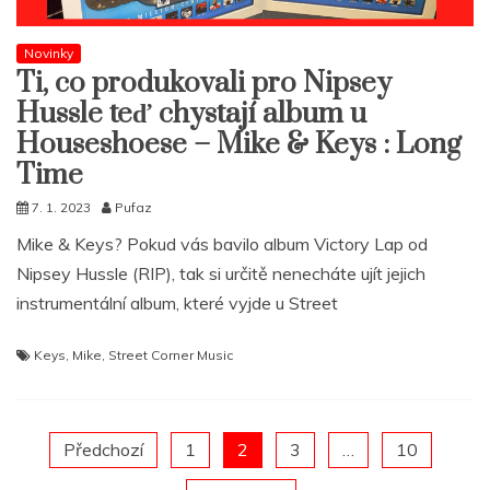
Novinky
Ti, co produkovali pro Nipsey
Hussle teď chystají album u
Houseshoese – Mike & Keys : Long
Time
7. 1. 2023
Pufaz
Mike & Keys? Pokud vás bavilo album Victory Lap od
Nipsey Hussle (RIP), tak si určitě nenecháte ujít jejich
instrumentální album, které vyjde u Street
Keys
,
Mike
,
Street Corner Music
Posts
Předchozí
1
2
3
…
10