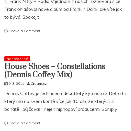
1. Frank Nitty – Radio V jednom z našich rozhovorů sice
1
Frank ohlašoval nové album od Frank n Dank, ale víte jak
to bývá, Spokojit
on
Leave a Comment
Co
nového
v
Motor
Nezařazené
City?
House Shoes – Constellations
Frank
Nitty,
(Dennis Coffey Mix)
Black
Milk,
9. 3. 2011
Cream.cz
DJ
Dennis Coffey je jednasedmdesátiletý kytarista z Detroitu,
House
který má na svém kontě více jak 10 alb, ze kterých si
Shoes,
Denmark
bohatě "půjčovali" nejen hiphopoví producenti. Samply
Vessey
on
Leave a Comment
House