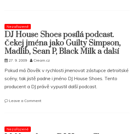
Podcasting
vol.
5
–
Nezařazené
Dj
DJ House Shoes posílá podcast.
House
Shoes
Čekej jména jako Guilty Simpson,
Madlib, Sean P, Black Milk a další
27. 9. 2009
Cream.cz
Pokud má člověk v rychlosti jmenovat zástupce detroitské
scény, tak jistě padne i jméno DJ House Shoes. Tento
producent a DJ právě vypustil další podcast.
on
Leave a Comment
DJ
House
Shoes
posílá
Nezařazené
podcast.