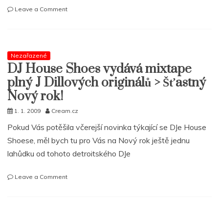
on
Leave a Comment
Jaké
byly
nejoblíbenější
desky
Nezařazené
Dje
DJ House Shoes vydává mixtape
House
Shoese
plný J Dillových originálů > Šťastný
za
Nový rok!
rok
2008?
1. 1. 2009
Cream.cz
Pokud Vás potěšila včerejší novinka týkající se DJe House
Shoese, měl bych tu pro Vás na Nový rok ještě jednu
lahůdku od tohoto detroitského DJe
on
Leave a Comment
DJ
House
Shoes
vydává