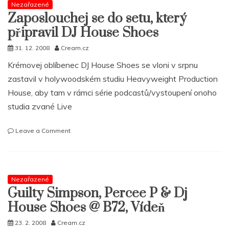
Nezařazené
mixtape
Zaposlouchej se do setu, který
plný
J
připravil DJ House Shoes
Dillových
originálů
31. 12. 2008
Cream.cz
>
Krémovej oblíbenec DJ House Shoes se vloni v srpnu
Šťastný
zastavil v holywoodském studiu Heavyweight Production
Nový
rok!
House, aby tam v rámci série podcastů/vystoupení onoho
studia zvané Live
on
Leave a Comment
Zaposlouchej
se
do
setu,
Nezařazené
který
Guilty Simpson, Percee P & Dj
připravil
DJ
House Shoes @ B72, Vídeň
House
Shoes
23. 2. 2008
Cream.cz