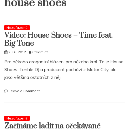
house shoes
Nezařazené
Video: House Shoes – Time feat.
Big Tone
20. 6. 2012
Cream.cz
Pro někoho arogantní blázen, pro někoho král. To je House
Shoes. Tenhle DJ a producent pochází z Motor City, ale
jako většina ostatních z něj
on
Leave a Comment
Video:
House
Shoes
–
Nezařazené
Time
Začínáme ladit na očekávané
feat.