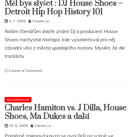
Měl bys slyšet : DJ House Shoes –
Čekej
jména
Detroit Hip Hop History 101
jako
Guilty
4. 7. 2009
Cream.cz
Simpson,
Našim čtenářům dobře známí DJ a producent House
Madlib,
Shoes nachystal mixtape, kde vyselektoval pro něj
Sean
P,
zásadní věci z města upadajícího motoru. Myslím, že dle
Black
tracklistu
Milk
a
další
on
Leave a Comment
Měl
bys
slyšet
:
Nezařazené
DJ
Charles Hamiton vs. J Dilla, House
House
Shoes
Shoes, Ma Dukes a další
–
Detroit
18. 6. 2009
Cream.cz
Hip
Poměrně zajímavá kauza se nyní řeší na scéně ve