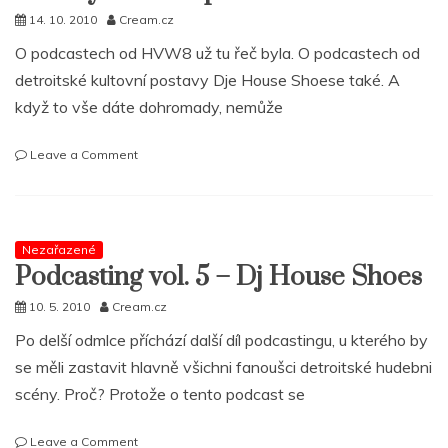
14. 10. 2010
Cream.cz
O podcastech od HVW8 už tu řeč byla. O podcastech od
detroitské kultovní postavy Dje House Shoese také. A
když to vše dáte dohromady, nemůže
on
Leave a Comment
Dj
House
Shoes
nabízí
Nezařazené
spoustu
Podcasting vol. 5 – Dj House Shoes
muziky
za
10. 5. 2010
Cream.cz
málo
peněz
Po delší odmlce příchází další díl podcastingu, u kterého by
se měli zastavit hlavně všichni fanoušci detroitské hudebni
scény. Proč? Protože o tento podcast se
on
Leave a Comment