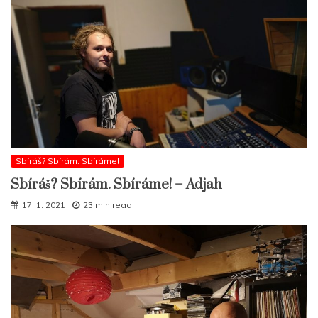
Sbíráš? Sbírám. Sbíráme!
Sbíráš? Sbírám. Sbíráme! – Adjah
17. 1. 2021
23 min read