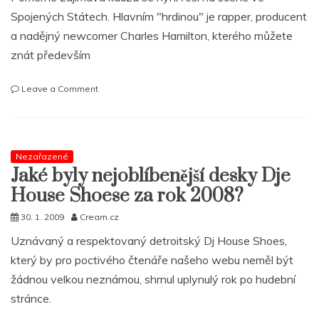
Hop
Spojených Státech. Hlavním "hrdinou" je rapper, producent
History
101
a nadějný newcomer Charles Hamilton, kterého můžete
znát především
on
Leave a Comment
Charles
Hamiton
vs.
J
Nezařazené
Dilla,
Jaké byly nejoblíbenější desky Dje
House
Shoes,
House Shoese za rok 2008?
Ma
Dukes
30. 1. 2009
Cream.cz
a
Uznávaný a respektovaný detroitský Dj House Shoes,
další
který by pro poctivého čtenáře našeho webu neměl být
žádnou velkou neznámou, shrnul uplynulý rok po hudební
stránce.