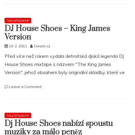
Shoes
–
Constellations
Nezařazené
(Dennis
DJ House Shoes – King James
Coffey
Mix)
Version
10. 2. 2011
Cream.cz
Před více než rokem vydala detroitská djská legenda DJ
House Shoes mixtape s názvem "The King James
Version", jehož obsahem byly originální skladby, které ve
on
Leave a Comment
DJ
House
Shoes
–
Nezařazené
King
Dj House Shoes nabízí spoustu
James
Version
muziky za málo peněz