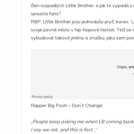
člen rozpadlých Little Brother, a jak to vypadá 
spousta fans?
RBP: Little Brother jsou jednoduše pryč, konec. U
svoje pevné místo v hip-hopové historii. Teď se a
vybudovat takové jméno a značku, jako sem pomáh
Rapper Big Pooh – Don´t Change
:
„People keep asking me when LB coming back
I say we not, and this is fact
…“