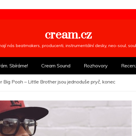
cream.cz
ímají nás beatmakers, producenti, instrumentální desky, neo-soul, so
rám. Sbíráme!
Cream Sound
Rozhovory
Recen
 Big Pooh – Little Brother jsou jednoduše pryč, konec