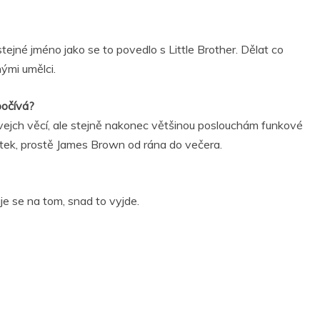
ejné jméno jako se to povedlo s Little Brother. Dělat co
ými umělci.
počívá?
ejch věcí, ale stejně nakonec většinou poslouchám funkové
ek, prostě James Brown od rána do večera.
e se na tom, snad to vyjde.