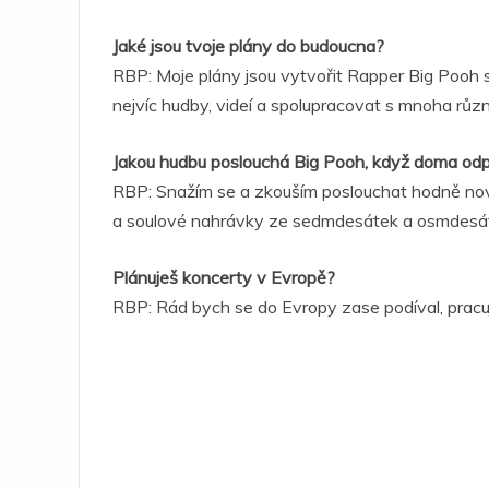
Jaké jsou tvoje plány do budoucna?
RBP: Moje plány jsou vytvořit Rapper Big Pooh st
nejvíc hudby, videí a spolupracovat s mnoha různ
Jakou hudbu poslouchá Big Pooh, když doma od
RBP: Snažím se a zkouším poslouchat hodně nov
a soulové nahrávky ze sedmdesátek a osmdesát
Plánuješ koncerty v Evropě?
RBP: Rád bych se do Evropy zase podíval, pracuj