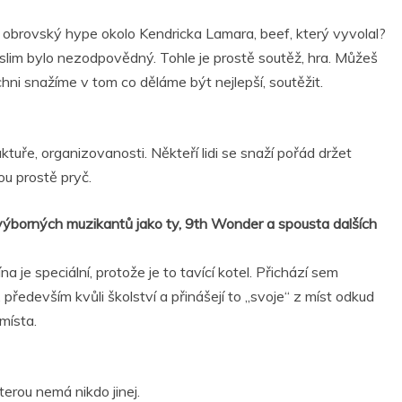
, obrovský hype okolo Kendricka Lamara, beef, který vyvolal?
lim bylo nezodpovědný. Tohle je prostě soutěž, hra. Můžeš
chni snažíme v tom co děláme být nejlepší, soutěžit.
ktuře, organizovanosti. Někteří lidi se snaží pořád držet
ou prostě pryč.
k výborných muzikantů jako ty, 9th Wonder a spousta dalších
a je speciální, protože je to tavící kotel. Přichází sem
především kvůli školství a přinášejí to „svoje“ z míst odkud
místa.
terou nemá nikdo jinej.