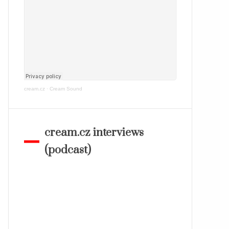
cream.cz
·
Cream Sound
cream.cz interviews
(podcast)