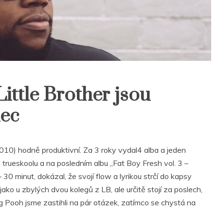
ittle Brother jsou
nec
2010) hodně produktivní. Za 3 roky vydal4 alba a jeden
 trueskoolu a na posledním albu „Fat Boy Fresh vol. 3 –
0 minut, dokázal, že svojí flow a lyrikou strčí do kapsy
jako u zbylých dvou kolegů z LB, ale určitě stojí za poslech,
 Pooh jsme zastihli na pár otázek, zatímco se chystá na