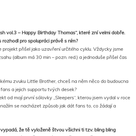
sh vol.3 – Happy Birthday Thomas“, které zní velmi dobře.
 rozhodl pro spolupráci právě s ním?
rojekt přišel jako uzavření určitého cyklu. Vždycky jsme
zsahu (album má 30 min – pozn. red.) a jednoduše přišel čas
ckému zvuku Little Brother, chceš na něm něco do budoucna
 fans a jejich supportu tvých desek?
kt od mojí první sólovky „Sleepers“, kterou jsem vydal v roce
Snažím se nacházet způsob jak dát fans to, co žádají a
ypadá, že tě vyloženě štvou všichni ti tzv. bling bling