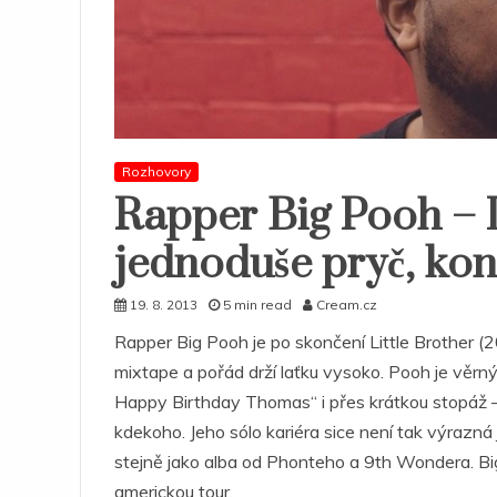
Rozhovory
Rapper Big Pooh – L
jednoduše pryč, ko
19. 8. 2013
5 min read
Cream.cz
Rapper Big Pooh je po skončení Little Brother (
mixtape a pořád drží laťku vysoko. Pooh je věrný
Happy Birthday Thomas“ i přes krátkou stopáž – 3
kdekoho. Jeho sólo kariéra sice není tak výrazná 
stejně jako alba od Phonteho a 9th Wondera. Big
americkou tour.