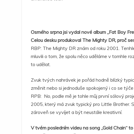
Osmého srpna jsi vydal nové album „Fat Boy Fre
Celou desku produkoval The Mighty DR, proč ses
RBP: The Mighty DR znám od roku 2001. Tenhle p
mluvili o tom, že spolu něco uděláme v tomhle ro
to udělat.
Zvuk tvých nahrávek je pořád hodně blízký typi
změnit nebo si jednoduše spokojený i co se týče
RPB: No, podle mě je tohle můj první sólový proje
2005, který má zvuk typický pro Little Brother. 
zároveň se vyvíjet a být neustále kreativní.
V tvém posledním videu na song „Gold Chain“ to v