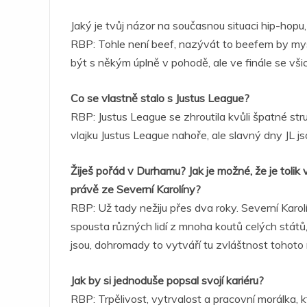
Jaký je tvůj názor na současnou situaci hip-hopu
RBP: Tohle není beef, nazývát to beefem by mys
být s někým úplně v pohodě, ale ve finále se vši
Co se vlastně stalo s Justus League?
RBP: Justus League se zhroutila kvůli špatné stru
vlajku Justus League nahoře, ale slavný dny JL js
Žiješ pořád v Durhamu? Jak je možné, že je toli
právě ze Severní Karolíny?
RBP: Už tady nežiju přes dva roky. Severní Karolín
spousta různých lidí z mnoha koutů celých států, 
jsou, dohromady to vytváří tu zvláštnost tohoto 
Jak by si jednoduše popsal svojí kariéru?
RBP: Trpělivost, vytrvalost a pracovní morálka, k