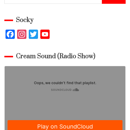
Socky
F
In
T
Y
a
st
w
o
c
a
itt
u
Cream Sound (Radio Show)
e
gr
er
T
b
a
u
o
m
b
o
e
k