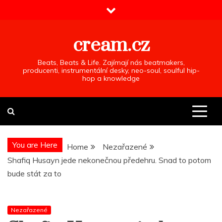
Skip
to
content
cream.cz
Beats, Beats & Life. Zajímají nás beatmakers,
producenti, instrumentální desky, neo-soul, soulful hip-
hop a knowledge
You are Here
Home
Nezařazené
Shafiq Husayn jede nekonečnou předehru. Snad to potom
bude stát za to
Nezařazené