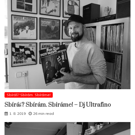
Sbíráš? Sbírám. Sbíráme!
Sbíráš? Sbírám. Sbíráme! – Dj Ultrafino
1. 8. 2019
26 min read