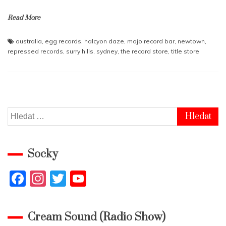
Read More
australia
,
egg records
,
halcyon daze
,
mojo record bar
,
newtown
,
repressed records
,
surry hills
,
sydney
,
the record store
,
title store
Vyhledávání
Socky
F
In
T
Y
a
st
w
o
c
a
itt
u
Cream Sound (Radio Show)