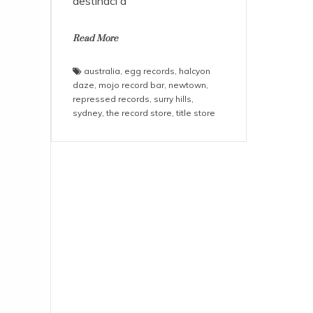
destinaci a
Read More
australia
,
egg records
,
halcyon
daze
,
mojo record bar
,
newtown
,
repressed records
,
surry hills
,
sydney
,
the record store
,
title store