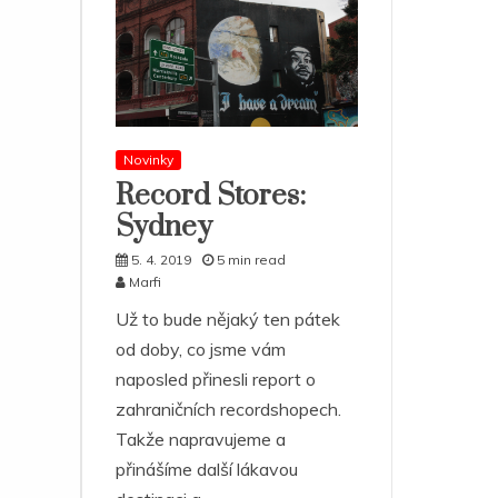
Novinky
Record Stores:
Sydney
5. 4. 2019
5 min read
Marfi
Už to bude nějaký ten pátek
od doby, co jsme vám
naposled přinesli report o
zahraničních recordshopech.
Takže napravujeme a
přinášíme další lákavou