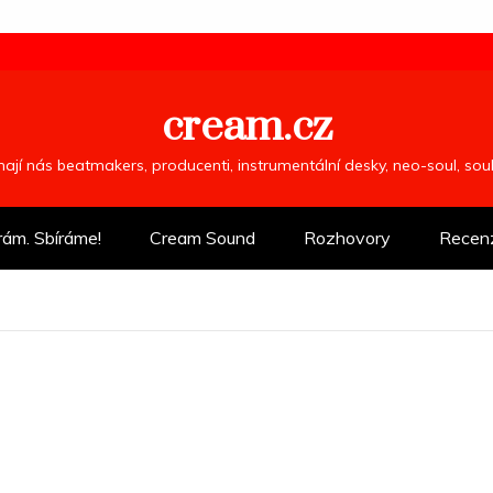
cream.cz
ímají nás beatmakers, producenti, instrumentální desky, neo-soul, so
rám. Sbíráme!
Cream Sound
Rozhovory
Recen