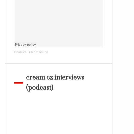
cream.cz
·
Cream Sound
cream.cz interviews
(podcast)