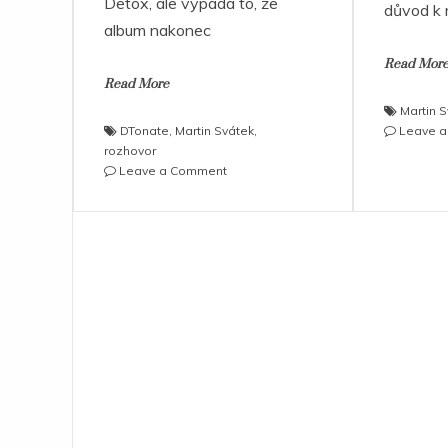
Detox, ale vypadá to, že
důvod k 
album nakonec
Read Mor
Read More
Martin 
DTonate
,
Martin Svátek
,
Leave 
rozhovor
on
Leave a Comment
DTonate
&
Martin
Svátek
–
Hele
ty
vole,
prostě
hotboy
je
vyteplený,
to