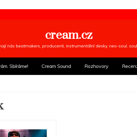
cream.cz
ímají nás beatmakers, producenti, instrumentální desky, neo-soul, so
rám. Sbíráme!
Cream Sound
Rozhovory
Recen
k