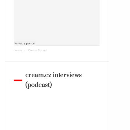
cream.cz
·
Cream Sound
cream.cz interviews
(podcast)