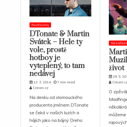
Rozhovory
DTonate & Martin
Svátek – Hele ty
Nezařaz
vole, prostě
Marti
hotboy je
Muzik
vyteplený, to tam
život
nedávej
29. 5. 20
13. 3. 2014
7 min read
Cream.c
Cream.cz
O zpěvák
Na desku od olomouckého
Madfinge
producenta jménem DTonate
několikrá
se čeká v našich luzích a
můžeme s
hájích jako na bájný Dreho
rapových