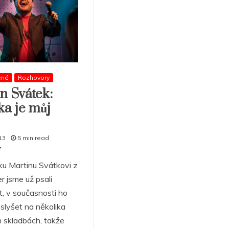
ené
Rozhovory
n Svátek:
a je můj
13
5 min read
z
u Martinu Svátkovi z
r jsme už psali
t, v současnosti ho
lyšet na několika
 skladbách, takže