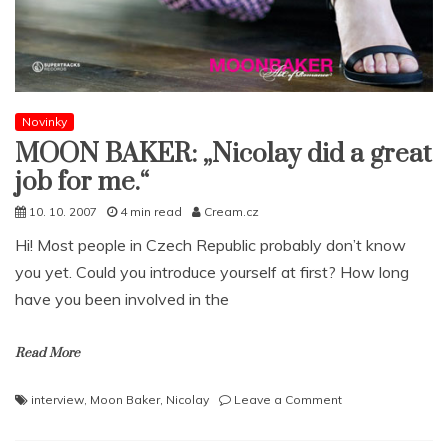
Novinky
MOON BAKER: „Nicolay did a great
job for me.“
10. 10. 2007
4 min read
Cream.cz
Hi! Most people in Czech Republic probably don’t know
you yet. Could you introduce yourself at first? How long
have you been involved in the
Read More
on
interview
,
Moon Baker
,
Nicolay
Leave a Comment
MOON
BAKER: