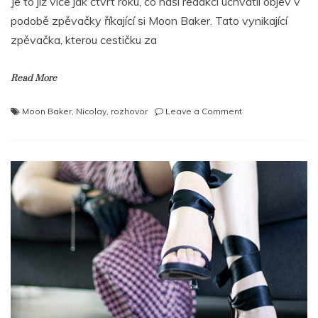
Je to již více jak čtvrt roku, co naší redakci uchvátil objev v
podobě zpěvačky říkající si Moon Baker. Tato vynikající
zpěvačka, kterou cestičku za
Read More
on
Moon Baker
,
Nicolay
,
rozhovor
Leave a Comment
MOON
BAKER:
„Nicolay
pro
mě
udělal
skvělou
práci.“