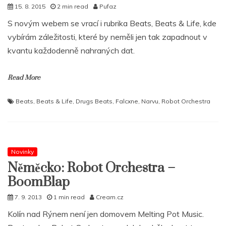
15. 8. 2015
2 min read
Pufaz
S novým webem se vrací i rubrika Beats, Beats & Life, kde
vybírám záležitosti, které by neměli jen tak zapadnout v
kvantu každodenně nahraných dat.
Read More
Beats
,
Beats & Life
,
Drugs Beats
,
Falcxne
,
Narvu
,
Robot Orchestra
Novinky
Něměcko: Robot Orchestra –
BoomBlap
7. 9. 2013
1 min read
Cream.cz
Kolín nad Rýnem není jen domovem Melting Pot Music.