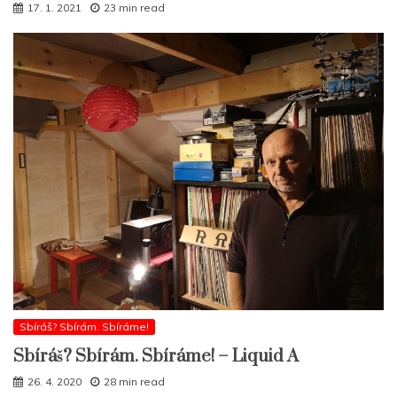
17. 1. 2021
23 min read
Sbíráš? Sbírám. Sbíráme!
Sbíráš? Sbírám. Sbíráme! – Liquid A
26. 4. 2020
28 min read