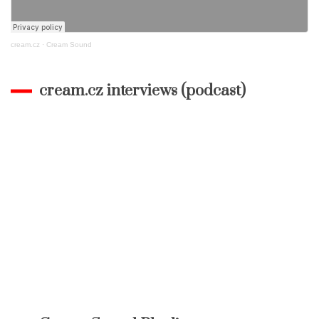
cream.cz
·
Cream Sound
cream.cz interviews (podcast)