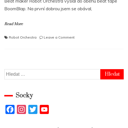
Beat maker Robot Orchestra vyslal do oběhu beat tape
BoomBlap. Na první dobrou jsem se obával,
Read More
on
Robot Orchestra
Leave a Comment
Něměcko:
Robot
Orchestra
–
BoomBlap
Vyhledávání
Socky
F
In
T
Y
a
st
w
o
c
a
itt
u