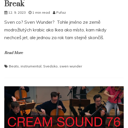
Break
12. 9. 2023
1 min read
Pufaz
Sven co? Sven Wunder? Tohle jméno ze země
modrožlutých krabic aka Ikea aka místo, kam nikdy
nechceš jet, ale jednou za rok tam stejně skončíš.
Read More
Beats
,
instrumental
,
Svedsko
,
swen wunder