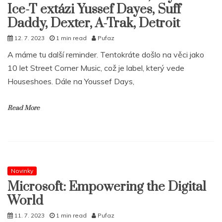
Ice-T extázi Yussef Dayes, Suff
Daddy, Dexter, A-Trak, Detroit
12. 7. 2023
1 min read
Pufaz
A máme tu další reminder. Tentokráte došlo na věci jako
10 let Street Corner Music, což je label, který vede
Houseshoes. Dále na Youssef Days,
Read More
Novinky
Microsoft: Empowering the Digital
World
11. 7. 2023
1 min read
Pufaz