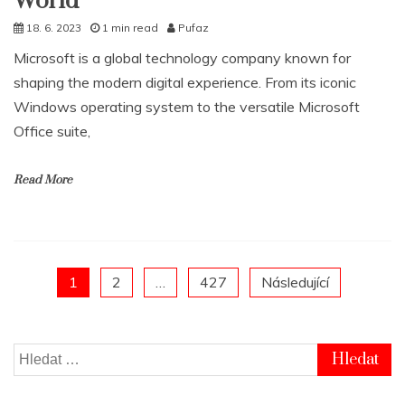
World
18. 6. 2023
1 min read
Pufaz
Microsoft is a global technology company known for
shaping the modern digital experience. From its iconic
Windows operating system to the versatile Microsoft
Office suite,
Read More
Posts
1
2
…
427
Následující
pagination
Vyhledávání