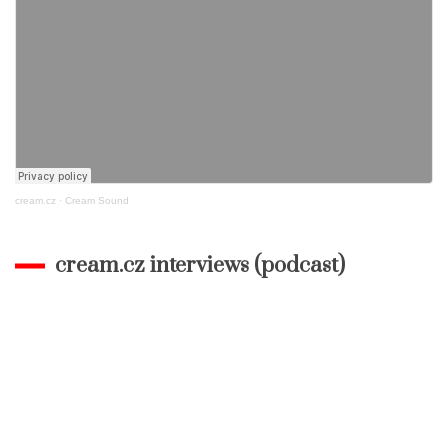
cream.cz
·
Cream Sound
cream.cz interviews (podcast)