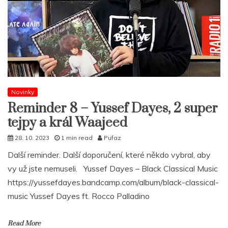
Novinky
Reminder 8 – Yussef Dayes, 2 super
tejpy a král Waajeed
28. 10. 2023
1 min read
Pufaz
Další reminder. Další doporučení, které někdo vybral, aby
vy už jste nemuseli. Yussef Dayes – Black Classical Music
https://yussefdayes.bandcamp.com/album/black-classical-
music Yussef Dayes ft. Rocco Palladino
Read More