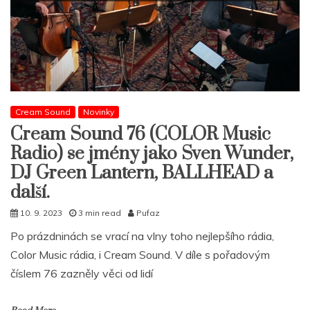
Cream Sound
Novinky
Cream Sound 76 (COLOR Music
Radio) se jmény jako Sven Wunder,
DJ Green Lantern, BALLHEAD a
další.
10. 9. 2023
3 min read
Pufaz
Po prázdninách se vrací na vlny toho nejlepšího rádia,
Color Music rádia, i Cream Sound. V díle s pořadovým
číslem 76 zazněly věci od lidí