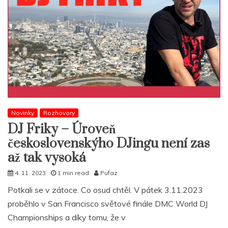
Novinky
Rozhovory
DJ Friky – Úroveň
československýho DJingu není zas
až tak vysoká
4. 11. 2023
1 min read
Pufaz
Potkali se v zátoce. Co osud chtěl. V pátek 3.11.2023
proběhlo v San Francisco světové finále DMC World DJ
Championships a díky tomu, že v