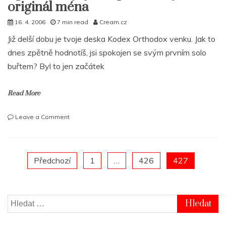
originál ména
16. 4. 2006
7 min read
Cream.cz
Již delší dobu je tvoje deska Kodex Orthodox venku. Jak to
dnes zpětně hodnotíš, jsi spokojen se svým prvním solo
buřtem? Byl to jen začátek
Read More
on
Leave a Comment
Apoka
–
Styl
je
Posts
Předchozí
1
…
426
427
60
panelů
pagination
mýho
originál
Vyhledávání
ména