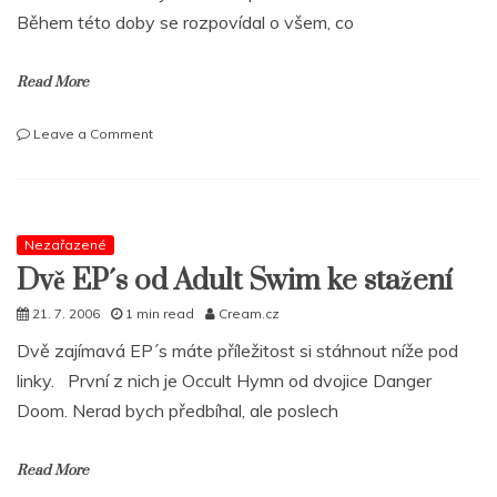
slovo.“
Během této doby se rozpovídal o všem, co
Read More
on
Leave a Comment
Rozhovor
MF
Grimma
o
nové
Nezařazené
desce,
Dvě EP´s od Adult Swim ke stažení
sporu
s
21. 7. 2006
1 min read
Cream.cz
MF
Dvě zajímavá EP´s máte příležitost si stáhnout níže pod
Doomem
i
linky. První z nich je Occult Hymn od dvojice Danger
postřelení
Doom. Nerad bych předbíhal, ale poslech
Read More