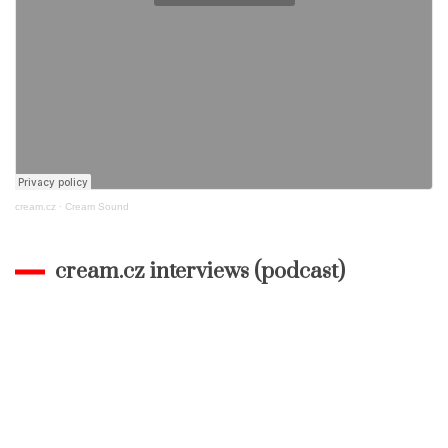
cream.cz
·
Cream Sound
cream.cz interviews (podcast)