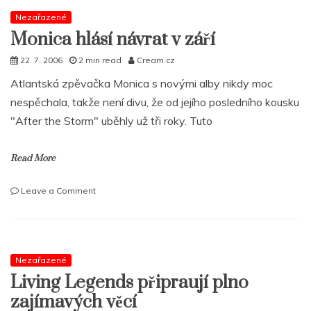
těší
na
Nezařazené
váš
Monica hlásí návrat v září
‚Feedback‘
22. 7. 2006
2 min read
Cream.cz
Atlantská zpěvačka Monica s novými alby nikdy moc
nespěchala, takže není divu, že od jejího posledního kousku
"After the Storm" uběhly už tři roky. Tuto
Read More
on
Leave a Comment
Monica
hlásí
návrat
v
září
Nezařazené
Living Legends připraují plno
zajímavých věcí