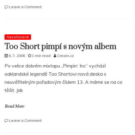
on
Leave a Comment
Dvě
EP
´s
od
Adult
Nezařazené
Swim
Too Short pimpí s novým albem
ke
stažení
6. 7. 2006
1 min read
Cream.cz
Po velice dobrém mixtapu „Pimpin‘ Inc“ vychází
oaklandské legendě Too Shortovi nová deska s
neuvěřitelným pořadovým číslem 13. A máme se na co
těšit. Jak
Read More
on
Leave a Comment
Too
Short