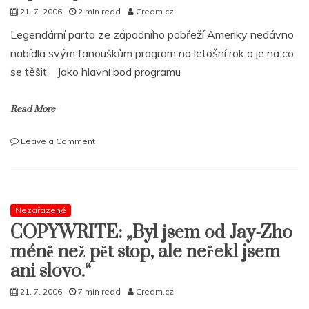
21. 7. 2006
2 min read
Cream.cz
Legendární parta ze západního pobřeží Ameriky nedávno
nabídla svým fanouškům program na letošní rok a je na co
se těšit. Jako hlavní bod programu
Read More
on
Leave a Comment
Living
Legends
připraují
plno
zajímavých
Nezařazené
věcí
COPYWRITE: „Byl jsem od Jay-Zho
méně než pět stop, ale neřekl jsem
ani slovo.“
21. 7. 2006
7 min read
Cream.cz