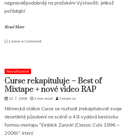
nejpravděpodobněji na pražském Výstavišti. Jelikož
pořádající
Read More
on
Leave a Comment
Jay
–
Z
vystoupí
11.
Nezařazené
září
Curse rekapituluje – Best of
v
Mixtape + nové video RAP
Praze!!!
23. 7. 2006
2 min read
Cream.cz
Německá stálice Curse se rozhodl zrekapitulovat svoje
desetileté působení na scéně a 4.8 vydává bestovku
formou mixtapu "Einblick Zurück! (Classic Cuts 1996 –
2006)", který