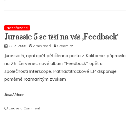
JURASSIC
5
–
Feedback
Nezařazené
Jurassic 5 se těší na váš ‚Feedback‘
22. 7. 2006
2 min read
Cream.cz
Jurassic 5, nyní opět pětičlenná parta z Kalifornie, připravila
na 25. červenec nové album "Feedback" opět u
společnosti Interscope. Patnáctitrackové LP disponuje
poměrně rozmanitým zvukem
Read More
on
Leave a Comment
Jurassic
5
se