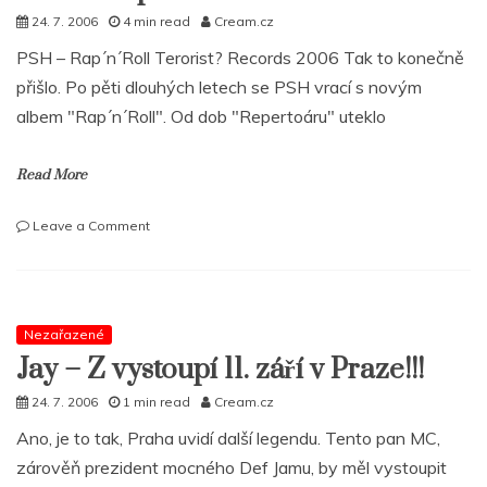
24. 7. 2006
4 min read
Cream.cz
PSH – Rap´n´Roll Terorist? Records 2006 Tak to konečně
přišlo. Po pěti dlouhých letech se PSH vrací s novým
albem "Rap´n´Roll". Od dob "Repertoáru" uteklo
Read More
on
Leave a Comment
PSH
–
Rap
´n
´Roll
Nezařazené
Jay – Z vystoupí 11. září v Praze!!!
24. 7. 2006
1 min read
Cream.cz
Ano, je to tak, Praha uvidí další legendu. Tento pan MC,
zárověň prezident mocného Def Jamu, by měl vystoupit