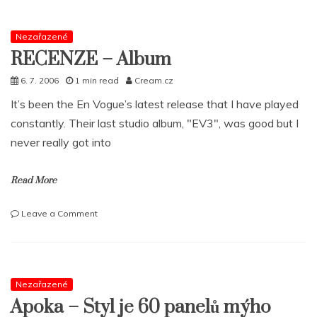
pimpí
s
novým
Nezařazené
albem
RECENZE – Album
6. 7. 2006
1 min read
Cream.cz
It’s been the En Vogue’s latest release that I have played
constantly. Their last studio album, "EV3", was good but I
never really got into
Read More
on
Leave a Comment
RECENZE
–
Album
Nezařazené
Apoka – Styl je 60 panelů mýho