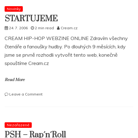
Novinky
STARTUJEME
24. 7. 2006
2 min read
Cream.cz
CREAM HIP-HOP WEBZINE ONLINE Zdravím všechny
čtenáře a fanoušky hudby. Po dlouhých 9 měsících, kdy
jsme se prvně rozhodli vytvořit tento web, konečně
spouštíme Cream.cz
Read More
on
Leave a Comment
STARTUJEME
Nezařazené
PSH – Rap´n´Roll