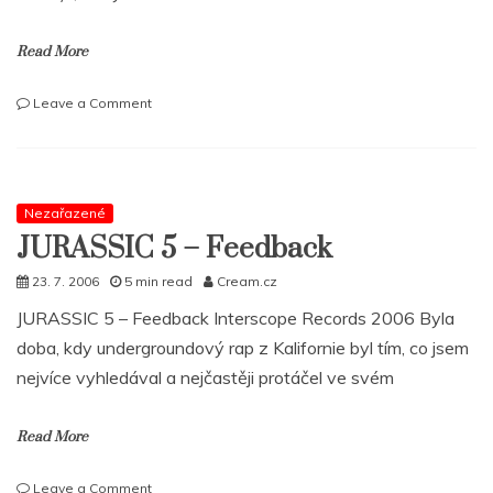
Read More
on
Leave a Comment
Curse
rekapituluje
–
Best
of
Nezařazené
Mixtape
JURASSIC 5 – Feedback
+
nové
23. 7. 2006
5 min read
Cream.cz
video
JURASSIC 5 – Feedback Interscope Records 2006 Byla
RAP
doba, kdy undergroundový rap z Kalifornie byl tím, co jsem
nejvíce vyhledával a nejčastěji protáčel ve svém
Read More
on
Leave a Comment