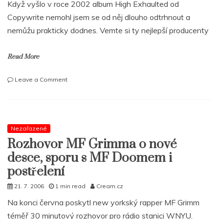
Když vyšlo v roce 2002 album High Exhaulted od
Copywrite nemohl jsem se od něj dlouho odtrhnout a
nemůžu prakticky dodnes. Vemte si ty nejlepší producenty
Read More
on
Leave a Comment
COPYWRITE:
„Byl
jsem
od
Jay-
Nezařazené
Zho
Rozhovor MF Grimma o nové
méně
desce, sporu s MF Doomem i
než
pět
postřelení
stop,
21. 7. 2006
1 min read
Cream.cz
ale
neřekl
Na konci června poskytl new yorkský rapper MF Grimm
jsem
téměř 30 minutový rozhovor pro rádio stanici WNYU.
ani