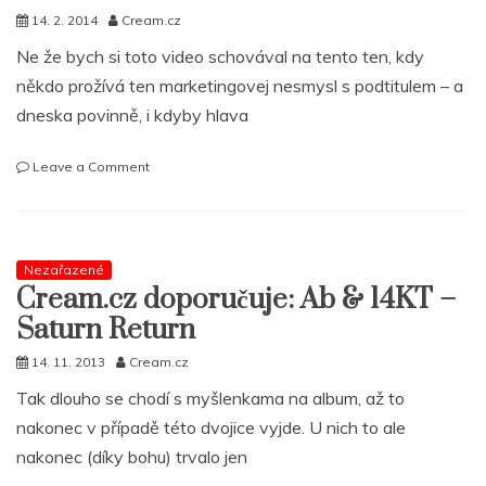
14. 2. 2014
Cream.cz
Ne že bych si toto video schovával na tento ten, kdy
někdo prožívá ten marketingovej nesmysl s podtitulem – a
dneska povinně, i kdyby hlava
on
Leave a Comment
Video:
AB
&
14KT
Nezařazené
–
Cream.cz doporučuje: Ab & 14KT –
Can
I
Saturn Return
Be
Your
14. 11. 2013
Cream.cz
Lover
Tak dlouho se chodí s myšlenkama na album, až to
nakonec v případě této dvojice vyjde. U nich to ale
nakonec (díky bohu) trvalo jen