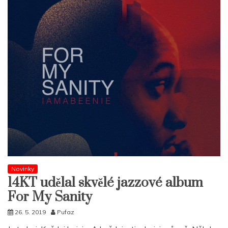
Novinky
14KT udělal skvělé jazzové album
For My Sanity
26. 5. 2019
Pufaz