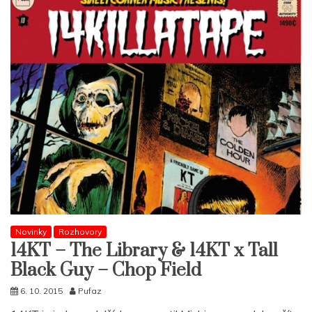
Novinky
Rozhovory
14KT – The Library & 14KT x Tall
Black Guy – Chop Field
6. 10. 2015
Pufaz