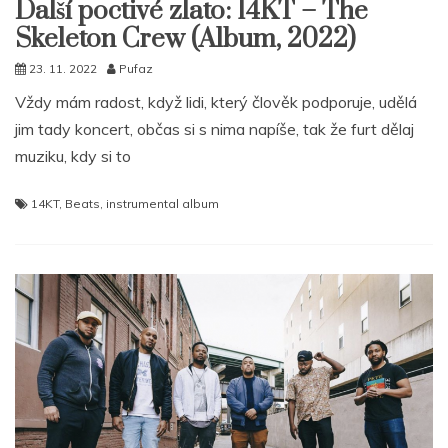
Další poctivé zlato: 14KT – The
Skeleton Crew (Album, 2022)
23. 11. 2022
Pufaz
Vždy mám radost, když lidi, který člověk podporuje, udělá
jim tady koncert, občas si s nima napíše, tak že furt dělaj
muziku, kdy si to
14KT
,
Beats
,
instrumental album