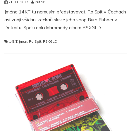
21. 11. 2017
Pufaz
Jméno 14KT tu nemusím představovat. Ro Spit v Čechách
asi znají všichni keckaři skrze jeho shop Burn Rubber v
Detroitu. Spolu dali dohromady album RSXGLD
14KT
,
jmsn
,
Ro Spit
,
RSXGLD