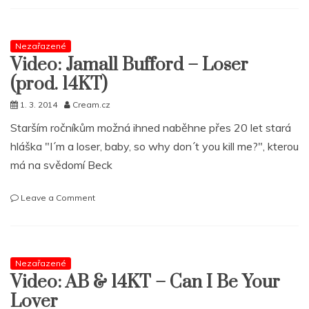
–
She`s
Always
Nezařazené
In
Video: Jamall Bufford – Loser
My
Hair
(prod. 14KT)
(14KT
RMX)
1. 3. 2014
Cream.cz
Starším ročníkům možná ihned naběhne přes 20 let stará
hláška "I´m a loser, baby, so why don´t you kill me?", kterou
má na svědomí Beck
on
Leave a Comment
Video:
Jamall
Bufford
–
Nezařazené
Loser
Video: AB & 14KT – Can I Be Your
(prod.
14KT)
Lover