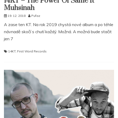
14KT – The Power Of Same ft
Muhsinah
19. 12. 2018
Pufaz
A zase ten KT. Na rok 2019 chystá nové album a po téhle
návnadě skočí s chutí každý. Možná. A možná bude stačit
jen 7
14KT
,
First Word Records