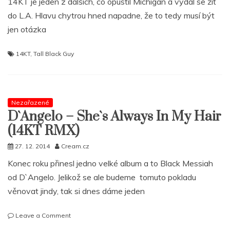
14KT je jeden z dalších, co opustil Michigan a vydal se žít
do L.A. Hlavu chytrou hned napadne, že to tedy musí být
jen otázka
14KT
,
Tall Black Guy
Nezařazené
D`Angelo – She`s Always In My Hair
(14KT RMX)
27. 12. 2014
Cream.cz
Konec roku přinesl jedno velké album a to Black Messiah
od D`Angelo. Jelikož se ale budeme tomuto pokladu
věnovat jindy, tak si dnes dáme jeden
on
Leave a Comment
D`Angelo