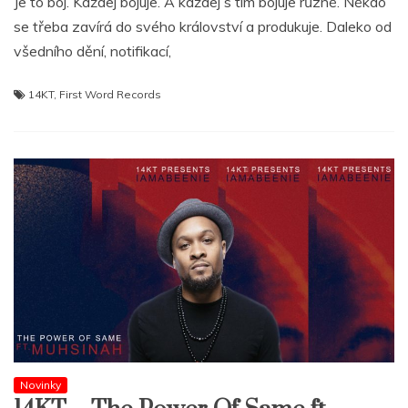
Je to boj. Každej bojuje. A každej s tim bojuje různě. Někdo
se třeba zavírá do svého království a produkuje. Daleko od
všedního dění, notifikací,
14KT
,
First Word Records
Novinky