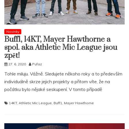
Novinky
Buff1, 14KT, Mayer Hawthorne a
spol. aka Athletic Mic League jsou
zpět!
27. 6. 2020
Pufaz
Tohle miluju. Vážně. Sledujete někoho roky a to především
individuálně skrze jejich projekty a přitom víte, že na
počátku bylo nějaké seskupení. V tomto případě
14KT
,
Athletic Mic League
,
Buff1
,
Mayer Hawthorne