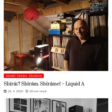
Sbíráš? Sbírám. Sbíráme!
Sbíráš? Sbírám. Sbíráme! – Liquid A
26. 4. 2020
28 min read