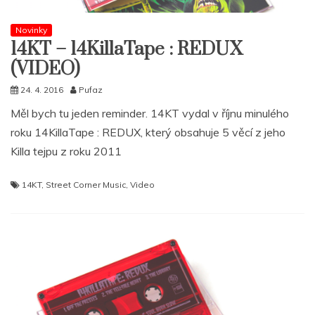
Novinky
14KT – 14KillaTape : REDUX
(VIDEO)
24. 4. 2016
Pufaz
Měl bych tu jeden reminder. 14KT vydal v říjnu minulého
roku 14KillaTape : REDUX, který obsahuje 5 věcí z jeho
Killa tejpu z roku 2011
14KT
,
Street Corner Music
,
Video