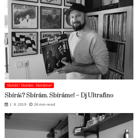
Sbíráš? Sbírám. Sbíráme!
Sbíráš? Sbírám. Sbíráme! – Dj Ultrafino
1. 8. 2019
26 min read