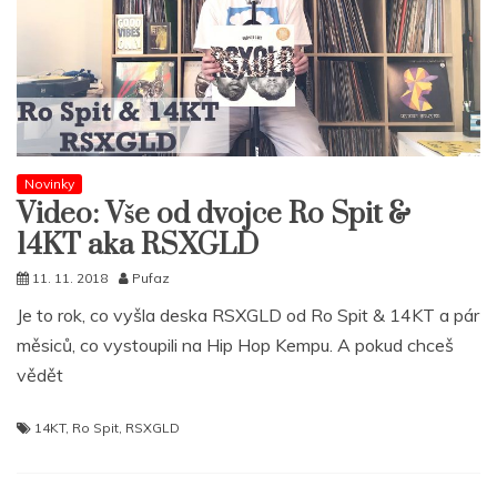
Novinky
Video: Vše od dvojce Ro Spit &
14KT aka RSXGLD
11. 11. 2018
Pufaz
Je to rok, co vyšla deska RSXGLD od Ro Spit & 14KT a pár
měsiců, co vystoupili na Hip Hop Kempu. A pokud chceš
vědět
14KT
,
Ro Spit
,
RSXGLD