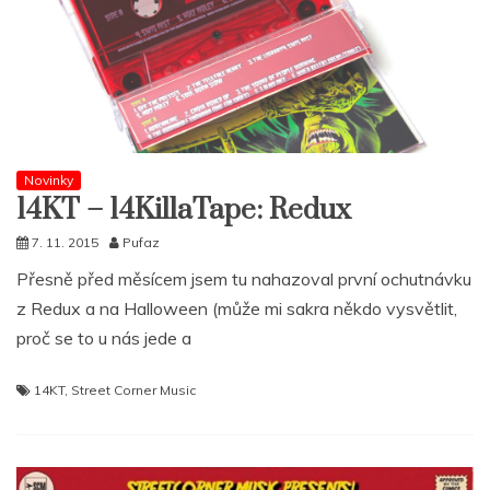
Novinky
14KT – 14KillaTape: Redux
7. 11. 2015
Pufaz
Přesně před měsícem jsem tu nahazoval první ochutnávku
z Redux a na Halloween (může mi sakra někdo vysvětlit,
proč se to u nás jede a
14KT
,
Street Corner Music