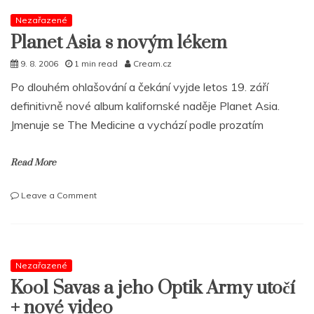
Nezařazené
Planet Asia s novým lékem
9. 8. 2006
1 min read
Cream.cz
Po dlouhém ohlašování a čekání vyjde letos 19. září
definitivně nové album kalifornské naděje Planet Asia.
Jmenuje se The Medicine a vychází podle prozatím
Read More
on
Leave a Comment
Planet
Asia
s
novým
lékem
Nezařazené
Kool Savas a jeho Optik Army utočí
+ nové video