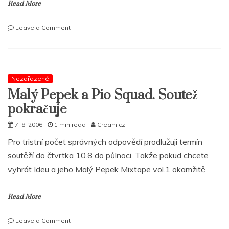
Read More
on
Leave a Comment
Poslechni
si
mix
od
Dday
Nezařazené
One
Malý Pepek a Pio Squad. Soutež
pokračuje
7. 8. 2006
1 min read
Cream.cz
Pro tristní počet správných odpovědí prodlužuji termín
soutěží do čtvrtka 10.8 do půlnoci. Takže pokud chcete
vyhrát Ideu a jeho Malý Pepek Mixtape vol.1 okamžitě
Read More
on
Leave a Comment