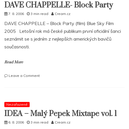
DAVE CHAPPELLE- Block Party
7. 8. 2006
3 min read
Cream.cz
DAVE CHAPPELLE – Block Party (film) Blue Sky Film
2005 Letošní rok má české publikum první oficiální šanci
seznámit se s jedním z nejlepších amerických bavičů
současnosti.
Read More
on
Leave a Comment
DAVE
CHAPPELLE-
Block
Party
Nezařazené
IDEA – Malý Pepek Mixtape vol. 1
6. 8. 2006
3 min read
Cream.cz