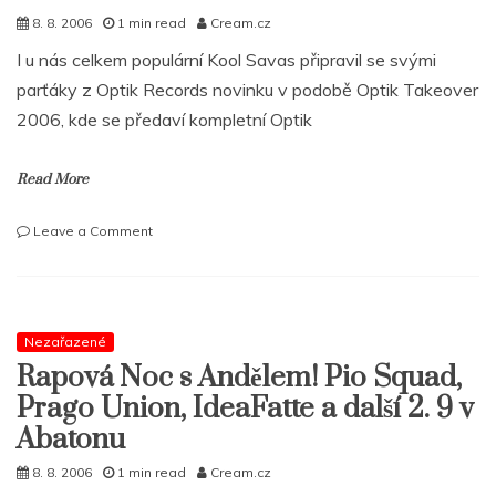
8. 8. 2006
1 min read
Cream.cz
I u nás celkem populární Kool Savas připravil se svými
parťáky z Optik Records novinku v podobě Optik Takeover
2006, kde se předaví kompletní Optik
Read More
on
Leave a Comment
Kool
Savas
a
jeho
Optik
Nezařazené
Army
Rapová Noc s Andělem! Pio Squad,
utočí
Prago Union, IdeaFatte a další 2. 9 v
+
nové
Abatonu
video
8. 8. 2006
1 min read
Cream.cz