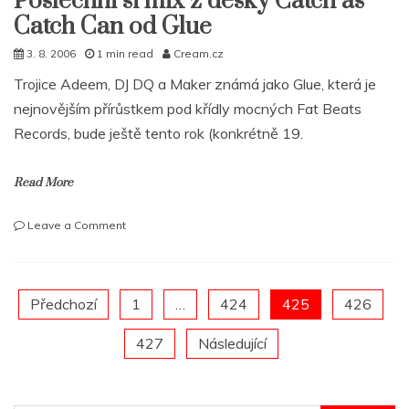
Poslechni si mix z desky Catch as
komiksy
Catch Can od Glue
3. 8. 2006
1 min read
Cream.cz
Trojice Adeem, DJ DQ a Maker známá jako Glue, která je
nejnovějším přírůstkem pod křídly mocných Fat Beats
Records, bude ještě tento rok (konkrétně 19.
Read More
on
Leave a Comment
Poslechni
si
mix
z
Posts
Předchozí
1
…
424
425
426
desky
Catch
427
Následující
pagination
as
Catch
Can
od