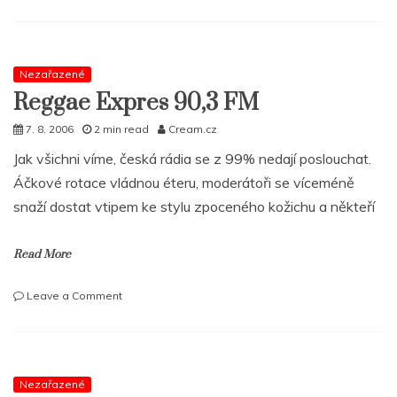
Malý
Pepek
a
Pio
Squad.
Nezařazené
Soutež
Reggae Expres 90,3 FM
pokračuje
7. 8. 2006
2 min read
Cream.cz
Jak všichni víme, česká rádia se z 99% nedají poslouchat.
Áčkové rotace vládnou éteru, moderátoři se víceméně
snaží dostat vtipem ke stylu zpoceného kožichu a někteří
Read More
on
Leave a Comment
Reggae
Expres
90,3
FM
Nezařazené