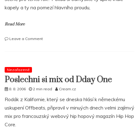
Abatonu
kapely a ty na pomezí hlavního proudu,
Read More
on
Leave a Comment
Chum
The
Skrilla
Guerilla:“Nikdo
nechce
Nezařazené
platit
Poslechni si mix od Dday One
za
beaty,
8. 8. 2006
2 min read
Cream.cz
budu
Rodák z Kalifornie, který se dneska hlásí k německému
s
tím
uskupení Offbeats, připravil v minuých dnech velmi zajímvý
muset
mix pro francouzský webový hip hopový magazín Hip Hop
něco
Core.
udělat“