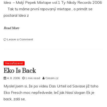
Idea – Malý Pepek Mixtape vol.1 Ty Nikdy Records 2006
Tak tu máme první rapovaný mixtape , o primát se
postaral Idea z
Read More
on
Leave a Comment
IDEA
–
Malý
Pepek
Mixtape
Nezařazené
vol.
Eko Is Back
1
4. 8. 2006
1 min read
Cream.cz
Myslel jsem si, že po videu Das Urteil od Savase již toho
Eko Fresch moc nepředvede, leč jak hlasí slogan Ek je
back, zdá se,