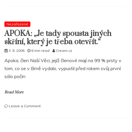
Busdriver
s
prvním
singlem
pro
Nezařazené
Epitaph
APOKA: „Je tady spousta jiných
skříní, který je třeba otevřít.“
3. 8. 2006
8 min read
Cream.cz
Apoka, člen Naší Věci, jejíž členové mají na 99 % prsty v
tom, co se v Brně vydalo, vypustil před rokem svůj první
sólo počin
Read More
on
Leave a Comment
APOKA:
„Je
tady
spousta