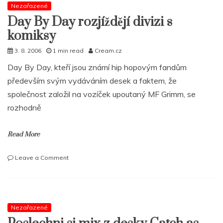
jiných
Nezařazené
skříní,
Day By Day rozjíždějí divizi s
který
komiksy
je
třeba
3. 8. 2006
1 min read
Cream.cz
otevřít.“
Day By Day, kteří jsou známí hip hopovým fandům
především svým vydáváním desek a faktem, že
společnost založil na vozíček upoutaný MF Grimm, se
rozhodně
Read More
on
Leave a Comment
Day
By
Day
rozjíždějí
divizi
Nezařazené
s