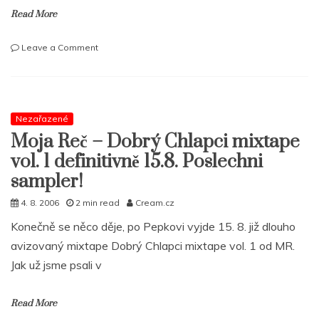
Read More
on
Leave a Comment
Eko
Is
Back
Nezařazené
Moja Reč – Dobrý Chlapci mixtape
vol. 1 definitivně 15.8. Poslechni
sampler!
4. 8. 2006
2 min read
Cream.cz
Konečně se něco děje, po Pepkovi vyjde 15. 8. již dlouho
avizovaný mixtape Dobrý Chlapci mixtape vol. 1 od MR.
Jak už jsme psali v
Read More