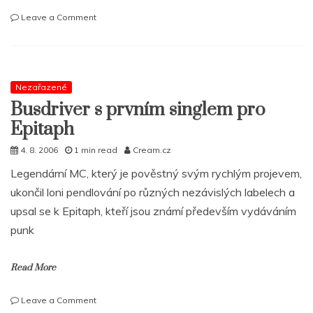
on
Leave a Comment
Moja
Reč
–
Dobrý
Chlapci
Nezařazené
mixtape
Busdriver s prvním singlem pro
vol.
Epitaph
1
definitivně
4. 8. 2006
1 min read
Cream.cz
15.8.
Poslechni
Legendární MC, který je pověstný svým rychlým projevem,
sampler!
ukončil loni pendlování po různých nezávislých labelech a
upsal se k Epitaph, kteří jsou známí především vydáváním
punk
Read More
on
Leave a Comment