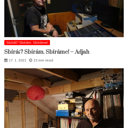
Sbíráš? Sbírám. Sbíráme!
Sbíráš? Sbírám. Sbíráme! – Adjah
17. 1. 2021
23 min read