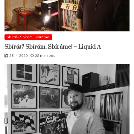
Sbíráš? Sbírám. Sbíráme!
Sbíráš? Sbírám. Sbíráme! – Liquid A
26. 4. 2020
28 min read