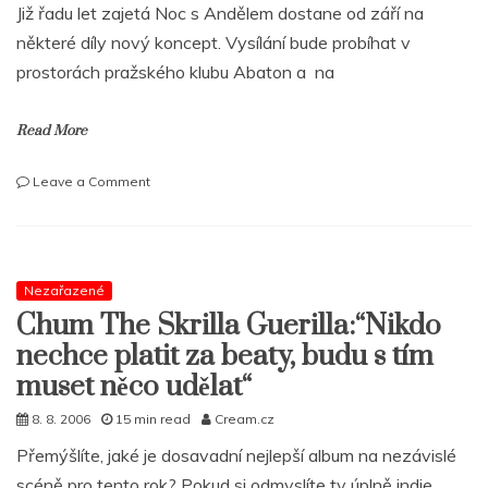
Již řadu let zajetá Noc s Andělem dostane od září na
některé díly nový koncept. Vysílání bude probíhat v
prostorách pražského klubu Abaton a na
Read More
on
Leave a Comment
Rapová
Noc
s
Andělem!
Pio
Nezařazené
Squad,
Chum The Skrilla Guerilla:“Nikdo
Prago
nechce platit za beaty, budu s tím
Union,
IdeaFatte
muset něco udělat“
a
8. 8. 2006
15 min read
Cream.cz
další
2.
Přemýšlíte, jaké je dosavadní nejlepší album na nezávislé
9
scéně pro tento rok? Pokud si odmyslíte ty úplně indie
v