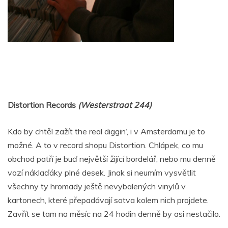
Distortion Records
(Westerstraat 244)
Kdo by chtěl zažít the real diggin‘, i v Amsterdamu je to
možné. A to v record shopu Distortion. Chlápek, co mu
obchod patří je buď největší žijící bordelář, nebo mu denně
vozí náklaďáky plné desek. Jinak si neumím vysvětlit
všechny ty hromady ještě nevybalených vinylů v
kartonech, které přepadávají sotva kolem nich projdete.
Zavřít se tam na měsíc na 24 hodin denně by asi nestačilo.