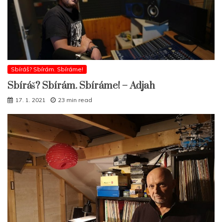
Sbíráš? Sbírám. Sbíráme!
Sbíráš? Sbírám. Sbíráme! – Adjah
17. 1. 2021
23 min read