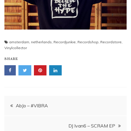
amsterdam
,
netherlands
,
Recordjunkie
,
Recordshop
,
Recordstore
,
Vinylcollector
SHARE
Navigace
AbJo – #VIBRA
pro
DJ Ivan6 – SCRAM EP