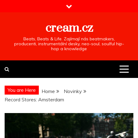
Skip
to
content
cream.cz
Beats, Beats & Life. Zajímají nás beatmakers,
producenti, instrumentální desky, neo-soul, soulful hip-
hop a knowledge
You are Here
Home
Novinky
Record Stores: Amsterdam