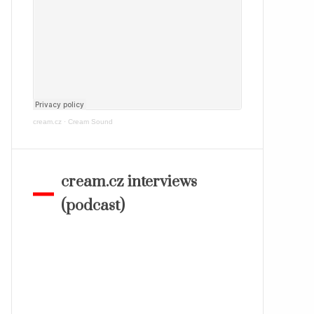
cream.cz
·
Cream Sound
cream.cz interviews
(podcast)