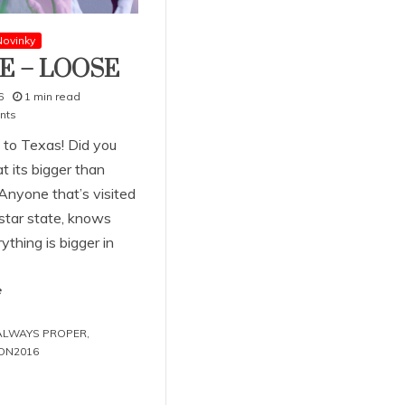
ovinky
E – LOOSE
6
1 min read
nts
 to Texas! Did you
t its bigger than
Anyone that’s visited
 star state, knows
ything is bigger in
e
ALWAYS PROPER
,
ON2016