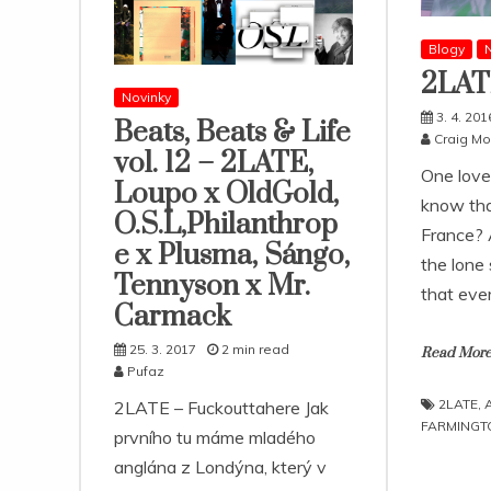
Blogy
N
2LAT
Novinky
3. 4. 201
Beats, Beats & Life
Craig Mo
vol. 12 – 2LATE,
One love
Loupo x OldGold,
know tha
O.S.L,Philanthrop
France? 
e x Plusma, Sángo,
the lone
Tennyson x Mr.
that ever
Carmack
25. 3. 2017
2 min read
Read Mor
Pufaz
2LATE
,
2LATE – Fuckouttahere Jak
FARMINGT
prvního tu máme mladého
anglána z Londýna, který v