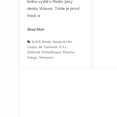
lednu vydal u Radio Juicy
desku Waves. Tohle je první
track a
Read More
2LATE
,
Beats
,
Beats & Life
,
Loupo
,
Mr. Carmack
,
O.S.L
,
OldGold
,
Philanthrope
,
Plusma
,
Sángo
,
Tennyson