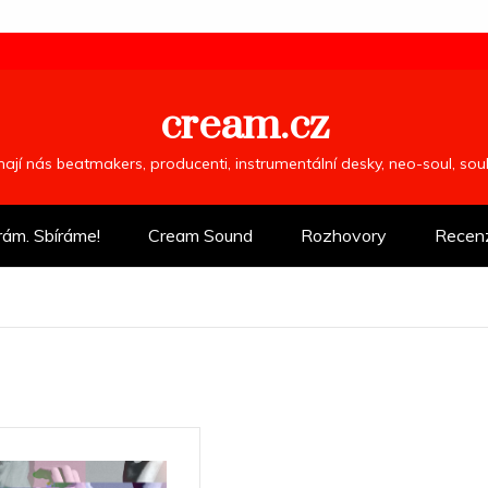
cream.cz
ímají nás beatmakers, producenti, instrumentální desky, neo-soul, so
rám. Sbíráme!
Cream Sound
Rozhovory
Recen