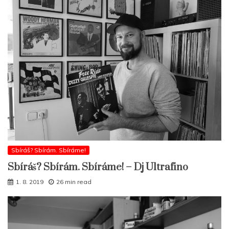
Sbíráš? Sbírám. Sbíráme!
Sbíráš? Sbírám. Sbíráme! – Dj Ultrafino
1. 8. 2019
26 min read