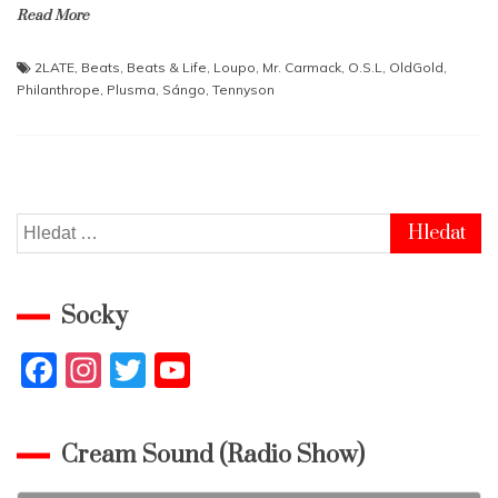
Read More
2LATE
,
Beats
,
Beats & Life
,
Loupo
,
Mr. Carmack
,
O.S.L
,
OldGold
,
Philanthrope
,
Plusma
,
Sángo
,
Tennyson
Vyhledávání
Socky
F
In
T
Y
a
st
w
o
c
a
itt
u
Cream Sound (Radio Show)
e
gr
er
T