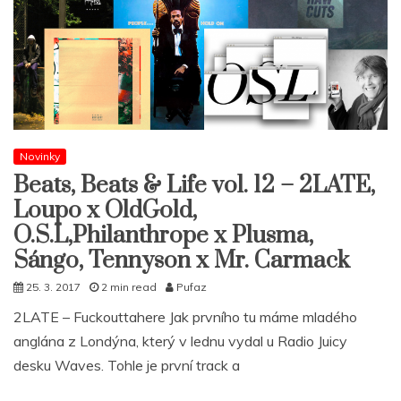
Novinky
Beats, Beats & Life vol. 12 – 2LATE,
Loupo x OldGold,
O.S.L,Philanthrope x Plusma,
Sángo, Tennyson x Mr. Carmack
25. 3. 2017
2 min read
Pufaz
2LATE – Fuckouttahere Jak prvního tu máme mladého
anglána z Londýna, který v lednu vydal u Radio Juicy
desku Waves. Tohle je první track a