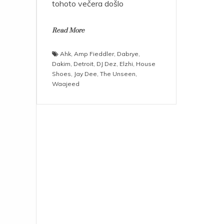
tohoto večera došlo
Read More
Ahk
,
Amp Fieddler
,
Dabrye
,
Dakim
,
Detroit
,
DJ Dez
,
Elzhi
,
House
Shoes
,
Jay Dee
,
The Unseen
,
Waajeed