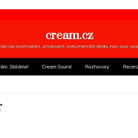
cream.cz
ímají nás beatmakers, producenti, instrumentální desky, neo-soul, so
rám. Sbíráme!
Cream Sound
Rozhovory
Recen
r