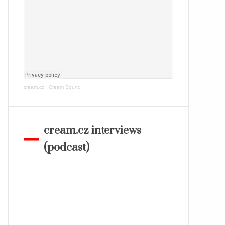
cream.cz
·
Cream Sound
cream.cz interviews
(podcast)