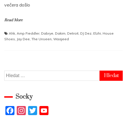
večera došlo
Read More
Ahk
,
Amp Fieddler
,
Dabrye
,
Dakim
,
Detroit
,
DJ Dez
,
Elzhi
,
House
Shoes
,
Jay Dee
,
The Unseen
,
Waajeed
Vyhledávání
Socky
F
In
T
Y
a
st
w
o