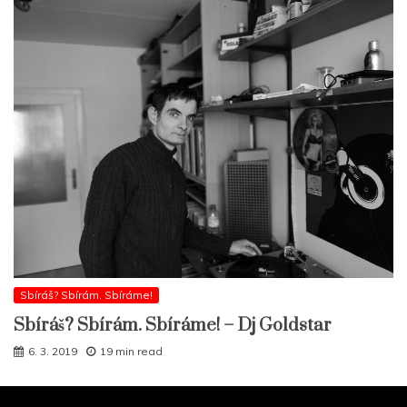
Sbíráš? Sbírám. Sbíráme!
Sbíráš? Sbírám. Sbíráme! – Dj Goldstar
6. 3. 2019
19 min read