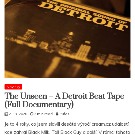
Novinky
The Unseen – A Detroit Beat Tape
(Full Documentary)
21. 3. 2020
2 min read
Pufaz
Je to 4 roky, co jsem slavili desáté výročí cream.cz událostí,
kde zahrál Black Milk, Tall Black Guy a další. V rámci tohoto