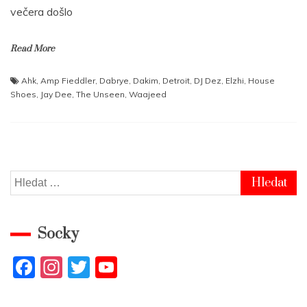
večera došlo
Read More
Ahk
,
Amp Fieddler
,
Dabrye
,
Dakim
,
Detroit
,
DJ Dez
,
Elzhi
,
House
Shoes
,
Jay Dee
,
The Unseen
,
Waajeed
Vyhledávání
Socky
F
In
T
Y
a
st
w
o