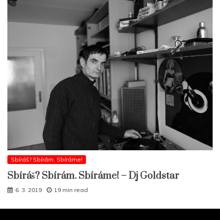
Sbíráš? Sbírám. Sbíráme!
Sbíráš? Sbírám. Sbíráme! – Dj Goldstar
6. 3. 2019
19 min read