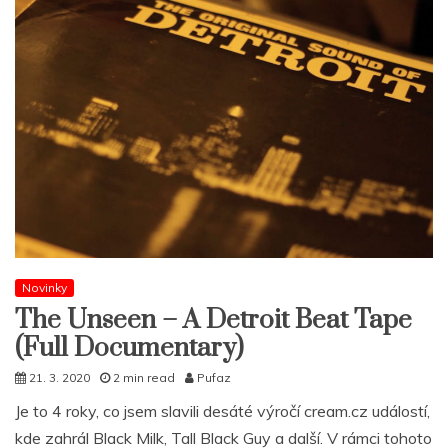
Novinky
The Unseen – A Detroit Beat Tape
(Full Documentary)
21. 3. 2020
2 min read
Pufaz
Je to 4 roky, co jsem slavili desáté výročí cream.cz událostí,
kde zahrál Black Milk, Tall Black Guy a další. V rámci tohoto