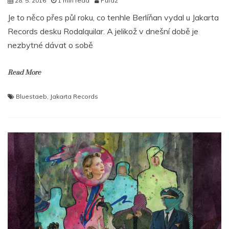
28. 5. 2016
1 min read
Pufaz
Je to něco přes půl roku, co tenhle Berlíňan vydal u Jakarta
Records desku Rodalquilar. A jelikož v dnešní době je
nezbytné dávat o sobě
Read More
Bluestaeb
,
Jakarta Records