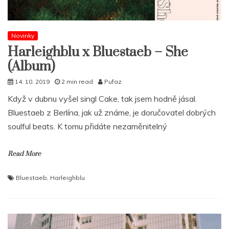
Novinky
Harleighblu x Bluestaeb – She
(Album)
14. 10. 2019
2 min read
Pufaz
Když v dubnu vyšel singl Cake, tak jsem hodně jásal.
Bluestaeb z Berlína, jak už známe, je doručovatel dobrých
soulful beats. K tomu přidáte nezaměnitelný
Read More
Bluestaeb
,
Harleighblu