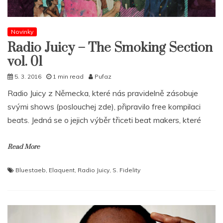
Novinky
Radio Juicy – The Smoking Section
vol. 01
5. 3. 2016
1 min read
Pufaz
Radio Juicy z Německa, které nás pravidelně zásobuje
svými shows (poslouchej zde), připravilo free kompilaci
beats. Jedná se o jejich výběr třiceti beat makers, které
Read More
Bluestaeb
,
Elaquent
,
Radio Juicy
,
S. Fidelity