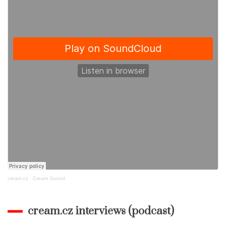
k
cream.cz
·
Cream Sound
cream.cz interviews (podcast)