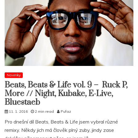
Novinky
Beats, Beats & Life vol. 9 – Ruck P,
More // Night, Kubake, E-Live,
Bluestaeb
11. 1. 2016
2 min read
Pufaz
Pro dnešní díl Beats, Beats & Life jsem vybral různé
remixy. Někdy jich má člověk plný zuby, jindy zase