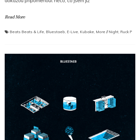
dokážou připomenout něco, co jsem již
Read More
Beats Beats & Life
,
Bluestaeb
,
E-Live
,
Kubake
,
More // Night
,
Ruck P