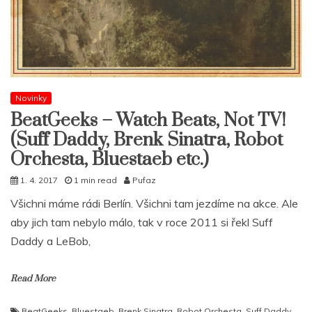
Novinky
BeatGeeks – Watch Beats, Not TV​!​
(Suff Daddy, Brenk Sinatra, Robot
Orchesta, Bluestaeb etc.)
1. 4. 2017
1 min read
Pufaz
Všichni máme rádi Berlín. Všichni tam jezdíme na akce. Ale
aby jich tam nebylo málo, tak v roce 2011 si řekl Suff
Daddy a LeBob,
Read More
BeatGeeks
,
Bluestaeb
,
Brenk Sinatra
,
Robot Orchesta
,
Suff Daddy