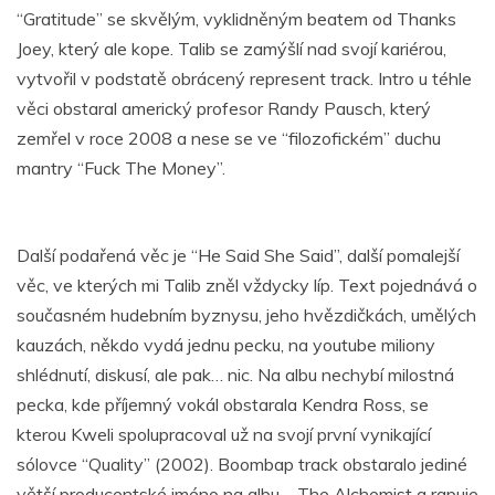
“Gratitude” se skvělým, vyklidněným beatem od Thanks
Joey, který ale kope. Talib se zamýšlí nad svojí kariérou,
vytvořil v podstatě obrácený represent track. Intro u téhle
věci obstaral americký profesor Randy Pausch, který
zemřel v roce 2008 a nese se ve “filozofickém” duchu
mantry “Fuck The Money”.
Další podařená věc je “He Said She Said”, další pomalejší
věc, ve kterých mi Talib zněl vždycky líp. Text pojednává o
současném hudebním byznysu, jeho hvězdičkách, umělých
kauzách, někdo vydá jednu pecku, na youtube miliony
shlédnutí, diskusí, ale pak… nic. Na albu nechybí milostná
pecka, kde příjemný vokál obstarala Kendra Ross, se
kterou Kweli spolupracoval už na svojí první vynikající
sólovce “Quality” (2002). Boombap track obstaralo jediné
větší producentské jméno na albu – The Alchemist a rapuje