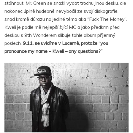
stáhnout. Mr. Green se snažil vydat trochu jinou desku, ale
nakonec úplně hudebně nevybočil ze svojí diskografie,
snad kromě důrazu na jediné téma aka “Fuck The Money”.
Kweli je podle mě nejlepší žijící MC a jako předkrm před
deskou s 9th Wonderem slibuje tohle album příjemný
poslech.
9.11. se uvidíme v Lucerně, protože “you
pronounce my name – Kweli – any questions?”