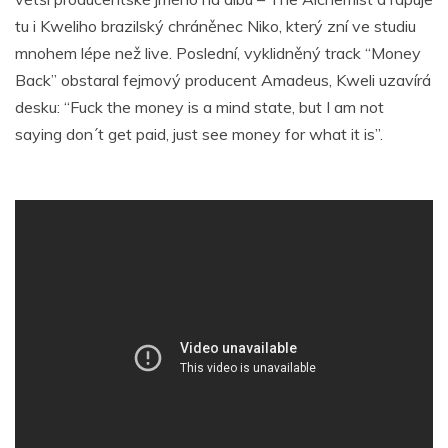
tu i Kweliho brazilský chráněnec Niko, který zní ve studiu
mnohem lépe než live. Poslední, vyklidněný track “Money
Back” obstaral fejmový producent Amadeus, Kweli uzavírá
desku: “Fuck the money is a mind state, but I am not
saying don´t get paid, just see money for what it is”.