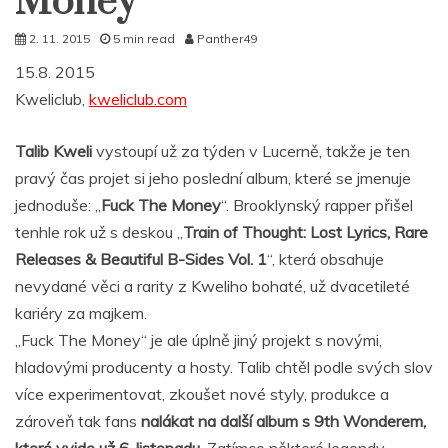
Money
2. 11. 2015
5 min read
Panther49
15.8. 2015
Kweliclub,
kweliclub.com
Talib Kweli
vystoupí už za týden v Lucerně, takže je ten
pravý čas projet si jeho poslední album, které se jmenuje
jednoduše: „
Fuck The Money
“. Brooklynský rapper přišel
tenhle rok už s deskou „
Train of Thought: Lost Lyrics, Rare
Releases & Beautiful B-Sides Vol. 1
“, která obsahuje
nevydané věci a rarity z Kweliho bohaté, už dvacetileté
kariéry za majkem.
„Fuck The Money“ je ale úplně jiný projekt s novými,
hladovými producenty a hosty. Talib chtěl podle svých slov
více experimentovat, zkoušet nové styly, produkce a
zároveň tak fans
nalákat na další album s 9th Wonderem,