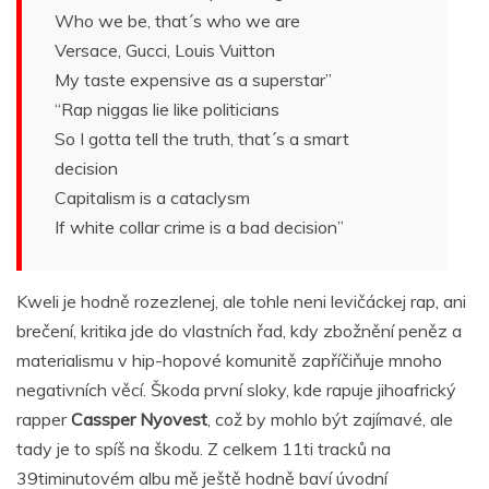
Who we be, that´s who we are
Versace, Gucci, Louis Vuitton
My taste expensive as a superstar”
“Rap niggas lie like politicians
So I gotta tell the truth, that´s a smart
decision
Capitalism is a cataclysm
If white collar crime is a bad decision”
Kweli je hodně rozezlenej, ale tohle neni levičáckej rap, ani
brečení, kritika jde do vlastních řad, kdy zbožnění peněz a
materialismu v hip-hopové komunitě zapříčiňuje mnoho
negativních věcí. Škoda první sloky, kde rapuje jihoafrický
rapper
Cassper Nyovest
, což by mohlo být zajímavé, ale
tady je to spíš na škodu. Z celkem 11ti tracků na
39timinutovém albu mě ještě hodně baví úvodní