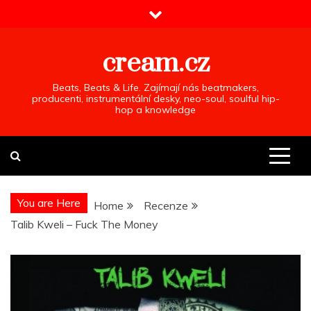
Skip
to
content
cream.cz
Beats, Beats & Life. Zajímají nás beatmakers,
producenti, instrumentální desky, neo-soul, soulful hip-
hop a knowledge
You are Here
Home
Recenze
Talib Kweli – Fuck The Money