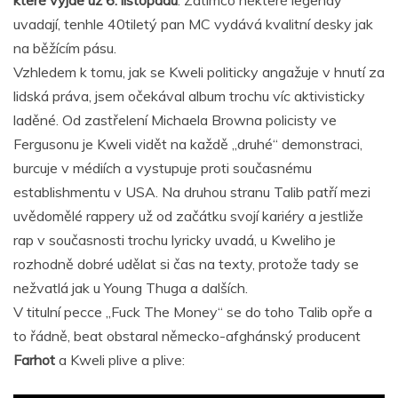
které vyjde už 6. listopadu
. Zatímco některé legendy
uvadají, tenhle 40tiletý pan MC vydává kvalitní desky jak
na běžícím pásu.
Vzhledem k tomu, jak se Kweli politicky angažuje v hnutí za
lidská práva, jsem očekával album trochu víc aktivisticky
laděné. Od zastřelení Michaela Browna policisty ve
Fergusonu je Kweli vidět na každě „druhé“ demonstraci,
burcuje v médiích a vystupuje proti současnému
establishmentu v USA. Na druhou stranu Talib patří mezi
uvědomělé rappery už od začátku svojí kariéry a jestliže
rap v současnosti trochu lyricky uvadá, u Kweliho je
rozhodně dobré udělat si čas na texty, protože tady se
nežvatlá jak u Young Thuga a dalších.
V titulní pecce „Fuck The Money“ se do toho Talib opře a
to řádně, beat obstaral německo-afghánský producent
Farhot
a Kweli plive a plive: