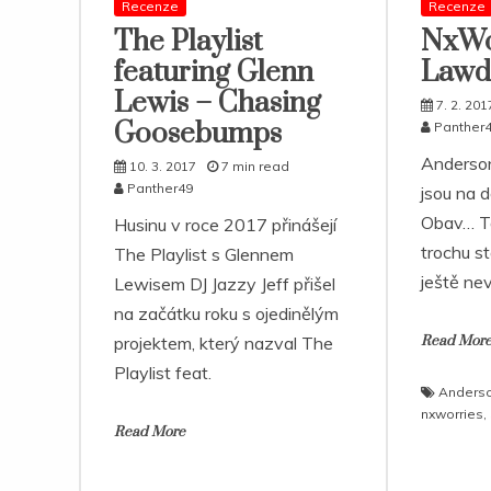
Recenze
Recenze
The Playlist
NxWor
featuring Glenn
Lawd
Lewis – Chasing
7. 2. 201
Goosebumps
Panther
Anderso
10. 3. 2017
7 min read
Panther49
jsou na 
Obav… Ta
Husinu v roce 2017 přinášejí
trochu st
The Playlist s Glennem
ještě nev
Lewisem DJ Jazzy Jeff přišel
na začátku roku s ojedinělým
projektem, který nazval The
Read Mor
Playlist feat.
Anders
nxworries
,
Read More