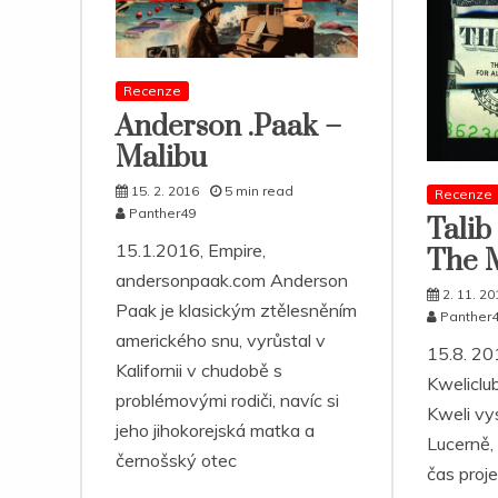
Recenze
Anderson .Paak –
Malibu
15. 2. 2016
5 min read
Recenze
Panther49
Talib
15.1.2016, Empire,
The 
andersonpaak.com Anderson
2. 11. 20
Paak je klasickým ztělesněním
Panther
amerického snu, vyrůstal v
15.8. 20
Kalifornii v chudobě s
Kweliclub
problémovými rodiči, navíc si
Kweli vy
jeho jihokorejská matka a
Lucerně, 
černošský otec
čas proje