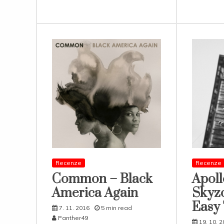
Recenze
Recenze
Common – Black
Apol
America Again
Skyz
Easy 
7. 11. 2016
5 min read
Panther49
19. 10. 