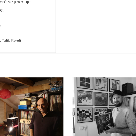
teré se jmenuje
e:
e
,
Talib Kweli