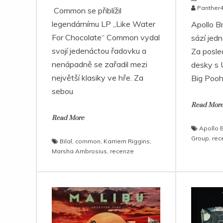
Panther
Common se přiblížil
legendárnímu LP „Like Water
Apollo B
For Chocolate“ Common vydal
sází jed
svojí jedenáctou řadovku a
Za posle
nenápadně se zařadil mezi
desky s 
největší klasiky ve hře. Za
Big Pooh
sebou
Read Mor
Read More
Apollo 
Group
,
rec
Bilal
,
common
,
Karriem Riggins
,
Marsha Ambrosius
,
recenze