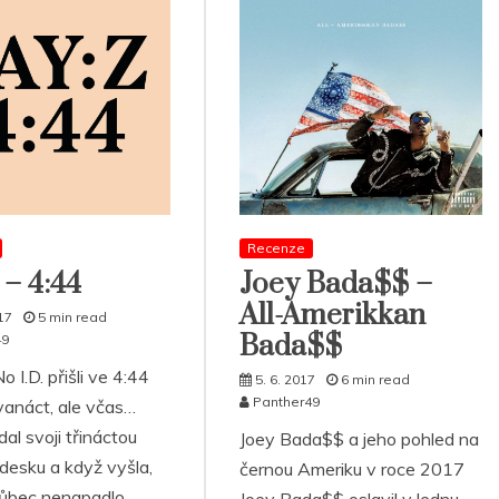
Recenze
 – 4:44
Joey Bada$$ –
All-Amerikkan
17
5 min read
Bada$$
49
o I.D. přišli ve 4:44
5. 6. 2017
6 min read
Panther49
vanáct, ale včas…
al svoji třináctou
Joey Bada$$ a jeho pohled na
desku a když vyšla,
černou Ameriku v roce 2017
ůbec nenapadlo,
Joey Bada$$ oslavil v lednu