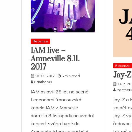
Recenze
IAM live –
Amneville 8.11.
2017
Recenze
Jay-Z
10. 11. 2017
5 min read
Panther49
14. 7. 20
Panther
IAM oslavili 28 let na scéně
Jay-Z a N
Legendární francouzská
za pět d
kapela IAM z Marseille
Jay-Z vyd
dorazila 8. listopadu na úvodní
řadovou 
koncert svého turné do
tak mě v
Amneville, které se nachází