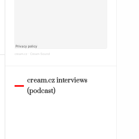
cream.cz
·
Cream Sound
cream.cz interviews
(podcast)