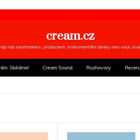
cream.cz
ímají nás beatmakers, producenti, instrumentální desky, neo-soul, so
rám. Sbíráme!
Cream Sound
Rozhovory
Recen