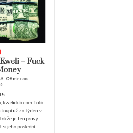
 Kweli – Fuck
Money
15
5 min read
49
15
, kweliclub.com Talib
stoupí už za týden v
takže je ten pravý
t si jeho poslední