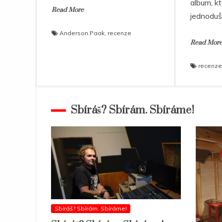
album, k
Read More
jednoduš
Anderson.Paak
,
recenze
Read Mor
recenze
Sbíráš? Sbírám. Sbíráme!
Sbíráš? Sbírám. Sbíráme!