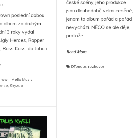
české scény, jeho produkce
49
jsou dlouhodobě velmi ceněné,
rown poslední dobou
jenom to album pořád a pořád
no album za druhým.
nevychází. NĚCO se ale děje,
dní 3 roky vydal
protože
Ugly Heroes, Rapper
, Rass Kass, do toho i
Read More
e
DTonate
,
rozhovor
Brown
,
Mello Music
enze
,
Skyzoo