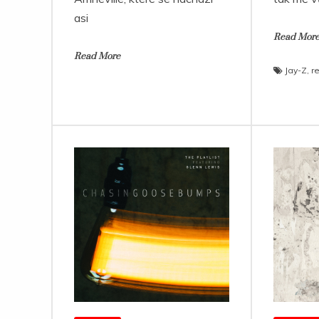
asi
Read Mor
Read More
Jay-Z
,
r