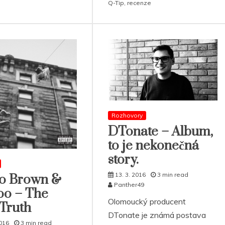
Q-Tip
,
recenze
Rozhovory
DTonate – Album,
to je nekonečná
story.
13. 3. 2016
3 min read
lo Brown &
Panther49
oo – The
Olomoucký producent
Truth
DTonate je známá postava
2016
3 min read