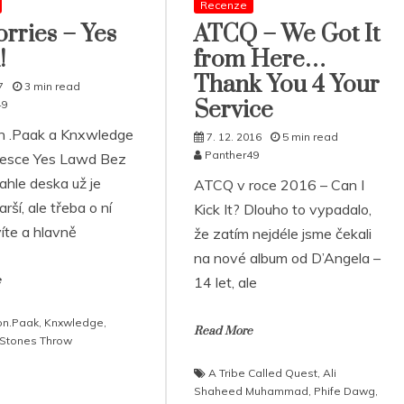
Recenze
ries – Yes
ATCQ – We Got It
!
from Here…
Thank You 4 Your
7
3 min read
Service
49
n .Paak a Knxwledge
7. 12. 2016
5 min read
Panther49
desce Yes Lawd Bez
hle deska už je
ATCQ v roce 2016 – Can I
arší, ale třeba o ní
Kick It? Dlouho to vypadalo,
íte a hlavně
že zatím nejdéle jsme čekali
na nové album od D’Angela –
e
14 let, ale
on.Paak
,
Knxwledge
,
Read More
Stones Throw
A Tribe Called Quest
,
Ali
Shaheed Muhammad
,
Phife Dawg
,