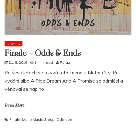
Novinky
Finale – Odds & Ends
21. 8. 2015
1 min read
Pufaz
Po šesti letech se ozývá toto jméno z Motor City. Po
vydání alba A Pipe Dream And A Promise se odmlčel a
věnoval se naplno
Read More
Finale
,
Mello Music Group
,
Oddisee