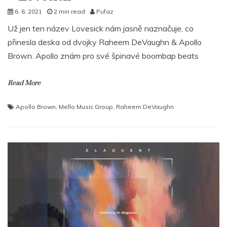
6. 6. 2021
2 min read
Pufaz
Už jen ten název Lovesick nám jasně naznačuje, co
přinesla deska od dvojky Raheem DeVaughn & Apollo
Brown. Apollo znám pro své špinavé boombap beats
Read More
Apollo Brown
,
Mello Music Group
,
Raheem DeVaughn