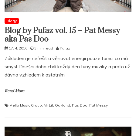
Blogy
Blog by Pufaz vol. 15 – Pat Messy
aka Pas Doo
17. 4. 2016
3 min read
Pufaz
Základem je neřešit a věnovat energii pouze tomu, co má
smysl. Dnešní doba chrlí každý den tuny muziky a proto už
dávno vzhledem k ostatním
Read More
Mello Music Group
,
Mr Lif
,
Oakland
,
Pas Doo
,
Pat Messy