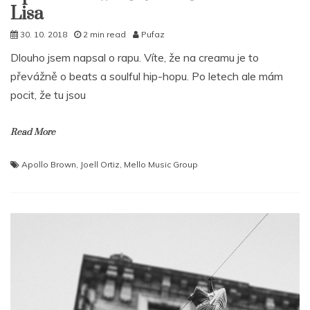
Lisa
30. 10. 2018
2 min read
Pufaz
Dlouho jsem napsal o rapu. Víte, že na creamu je to
převážně o beats a soulful hip-hopu. Po letech ale mám
pocit, že tu jsou
Read More
Apollo Brown
,
Joell Ortiz
,
Mello Music Group