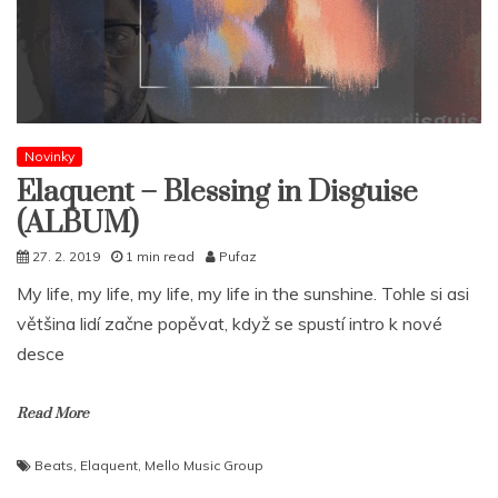
Novinky
Elaquent – Blessing in Disguise
(ALBUM)
27. 2. 2019
1 min read
Pufaz
My life, my life, my life, my life in the sunshine. Tohle si asi
většina lidí začne popěvat, když se spustí intro k nové
desce
Read More
Beats
,
Elaquent
,
Mello Music Group