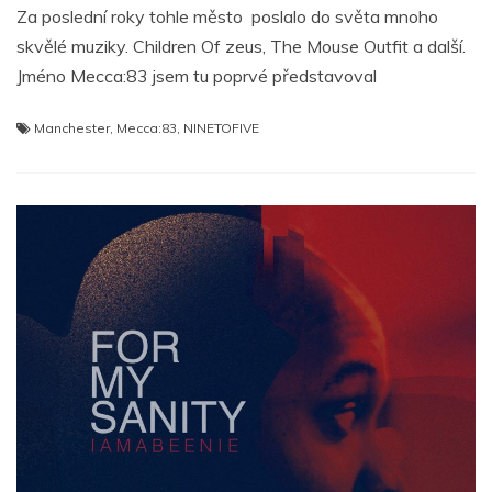
Za poslední roky tohle město poslalo do světa mnoho
skvělé muziky. Children Of zeus, The Mouse Outfit a další.
Jméno Mecca:83 jsem tu poprvé představoval
Manchester
,
Mecca:83
,
NINETOFIVE