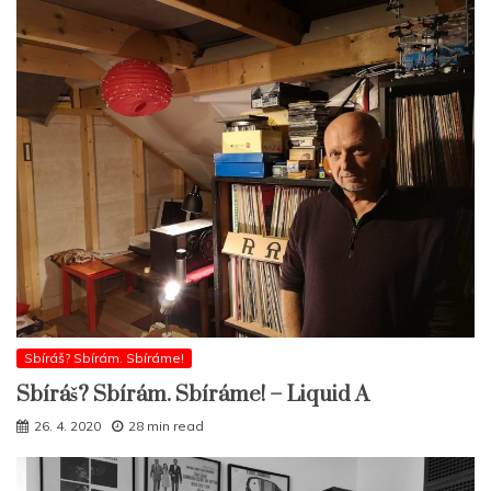
Sbíráš? Sbírám. Sbíráme!
Sbíráš? Sbírám. Sbíráme! – Liquid A
26. 4. 2020
28 min read