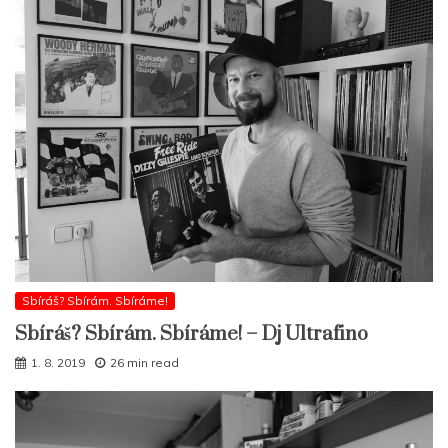
Sbíráš? Sbírám. Sbíráme!
Sbíráš? Sbírám. Sbíráme! – Dj Ultrafino
1. 8. 2019
26 min read