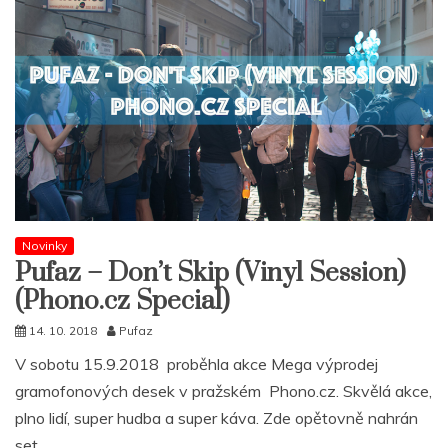
Novinky
Pufaz – Don’t Skip (Vinyl Session)
(Phono.cz Special)
14. 10. 2018
Pufaz
V sobotu 15.9.2018 proběhla akce Mega výprodej
gramofonových desek v pražském Phono.cz. Skvělá akce,
plno lidí, super hudba a super káva. Zde opětovně nahrán
set,