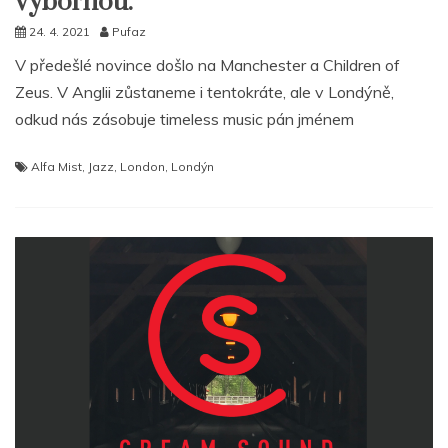
výbornou.
24. 4. 2021
Pufaz
V předešlé novince došlo na Manchester a Children of
Zeus. V Anglii zůstaneme i tentokráte, ale v Londýně,
odkud nás zásobuje timeless music pán jménem
Alfa Mist
,
Jazz
,
London
,
Londýn