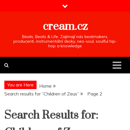
Skip
to
content
cream.cz
Beats, Beats & Life. Zajímají nás beatmakers,
producenti, instrumentální desky, neo-soul, soulful hip-
hop a knowledge
You are Here
Home
Search results for “Children of Zeus”
Page 2
Search Results for: