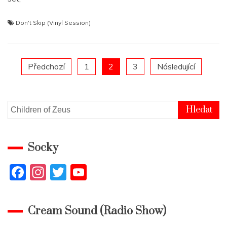
Don't Skip (Vinyl Session)
Posts
Předchozí
1
2
3
Následující
pagination
Vyhledávání
Socky
F
In
T
Y
a
st
w
o
c
a
itt
u
Cream Sound (Radio Show)
e
gr
er
T