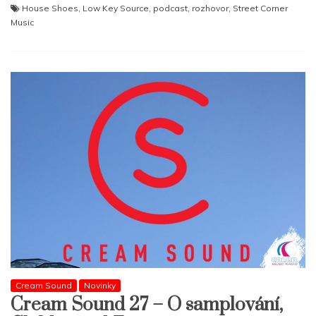
House Shoes
,
Low Key Source
,
podcast
,
rozhovor
,
Street Corner
Music
Cream Sound
Novinky
Cream Sound 27 – O samplování,