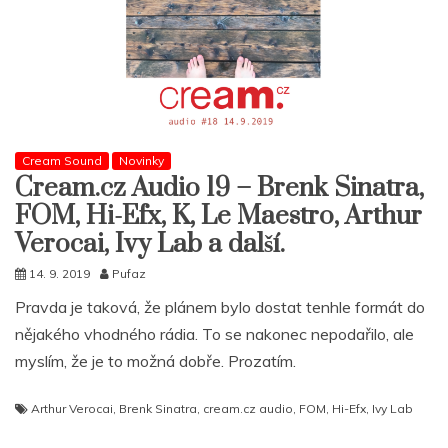
Cream Sound
Novinky
Cream.cz Audio 19 – Brenk Sinatra,
FOM, Hi-Efx, K, Le Maestro, Arthur
Verocai, Ivy Lab a další.
14. 9. 2019
Pufaz
Pravda je taková, že plánem bylo dostat tenhle formát do
nějakého vhodného rádia. To se nakonec nepodařilo, ale
myslím, že je to možná dobře. Prozatím.
Arthur Verocai
,
Brenk Sinatra
,
cream.cz audio
,
FOM
,
Hi-Efx
,
Ivy Lab