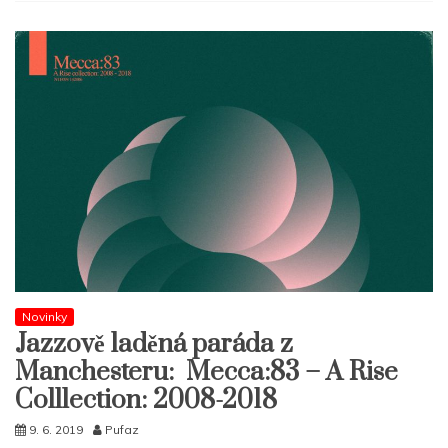
Novinky
Jazzově laděná paráda z
Manchesteru: Mecca:83 – A Rise
Colllection: 2008-2018
9. 6. 2019
Pufaz