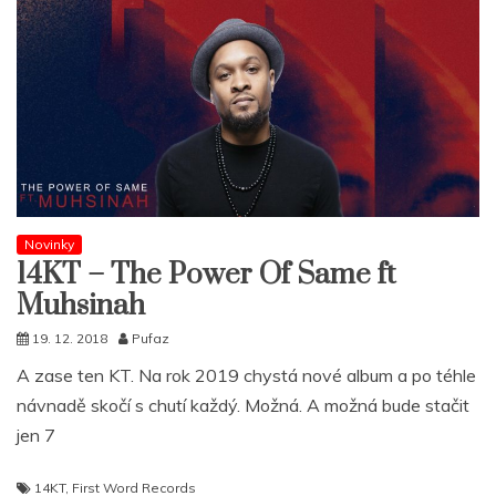
Novinky
14KT – The Power Of Same ft
Muhsinah
19. 12. 2018
Pufaz
A zase ten KT. Na rok 2019 chystá nové album a po téhle
návnadě skočí s chutí každý. Možná. A možná bude stačit
jen 7
14KT
,
First Word Records