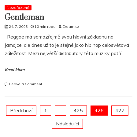
Vol.
1
Nezařazené
již
Gentleman
v
pondělí!
24. 7. 2006
10 min read
Cream.cz
Zkoukni
Reggae má samozřejmě svou hlavní základnu na
tracklist!
Jamajce, ale dnes už to je stejně jako hip hop celosvětová
záležitost. Mezi největší distributory této muziky patří
Read More
on
Leave a Comment
Gentleman
Posts
Předchozí
1
…
425
426
427
Následující
pagination