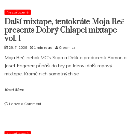
o
nové
Nezařazené
desce,
Další mixtape, tentokráte Moja Reč
sporu
presents Dobrý Chlapci mixtape
s
MF
vol. 1
Doomem
29. 7. 2006
1 min read
Cream.cz
i
postřelení
Moja Reč, neboli MC’s Supa a Delik a producenti Ramon a
Josef Engererr přináší do hry po Ideovi další rapový
mixtape. Kromě nich samotných se
Read More
on
Leave a Comment
Další
mixtape,
tentokráte
Moja
Reč
Nezařazené