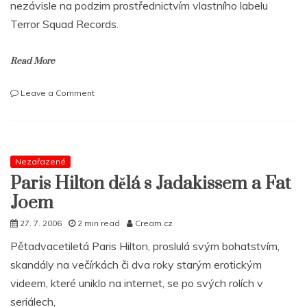
nezávisle na podzim prostřednictvím vlastního labelu
Terror Squad Records.
Read More
on
Leave a Comment
Fat
Joe
míří
do
Evropy
Nezařazené
a
Paris Hilton dělá s Jadakissem a Fat
pracuje
Joem
na
albu
27. 7. 2006
2 min read
Cream.cz
Pětadvacetiletá Paris Hilton, proslulá svým bohatstvím,
skandály na večírkách či dva roky starým erotickým
videem, které uniklo na internet, se po svých rolích v
seriálech,