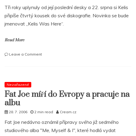
Tři roky uplynuly od její poslední desky a 22. srpna si Kelis
připíše čtvrtý kousek do své diskografie. Novinka se bude
jmenovat „Kelis Was Here“.
Read More
on
Leave a Comment
Kelis
Was
Here!
Kontroluj
cover,
Nezařazené
tracklist,
Fat Joe míří do Evropy a pracuje na
ukázky
albu
a
informace
28. 7. 2006
2 min read
Cream.cz
Fat Joe nedávno oznámil přípravy svého již sedmého
studiového alba "Me, Myself & I", které hodlá vydat