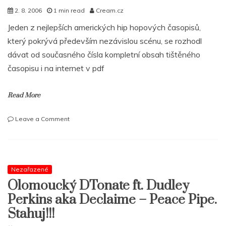
2. 8. 2006
1 min read
Cream.cz
Jeden z nejlepších amerických hip hopových časopisů,
který pokrývá především nezávislou scénu, se rozhodl
dávat od současného čísla kompletní obsah tištěného
časopisu i na internet v pdf
Read More
on
Leave a Comment
Elemental
Magazine
zdarma
ke
čtení
Nezařazené
Olomoucký DTonate ft. Dudley
Perkins aka Declaime – Peace Pipe.
Stahuj!!!