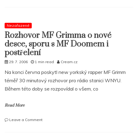
Big
Noyd
posílá
ven
čtvrtou
Nezařazené
desku
Rozhovor MF Grimma o nové
desce, sporu s MF Doomem i
postřelení
29. 7. 2006
1 min read
Cream.cz
Na konci června poskytl new yorkský rapper MF Grimm
téměř 30 minutový rozhovor pro rádio stanici WNYU.
Během této doby se rozpovídal o všem, co
Read More
on
Leave a Comment
Rozhovor
MF
Grimma