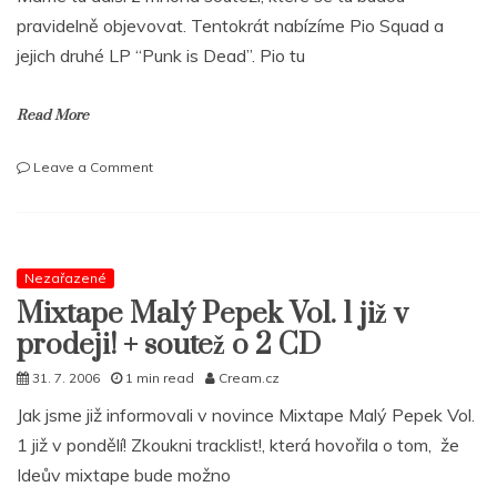
pravidelně objevovat. Tentokrát nabízíme Pio Squad a
jejich druhé LP “Punk is Dead”. Pio tu
Read More
on
Leave a Comment
Chceš
Pio
Squad
–
Punk
Nezařazené
is
Mixtape Malý Pepek Vol. 1 již v
Dead
prodeji! + soutež o 2 CD
zadarmo?
31. 7. 2006
1 min read
Cream.cz
Jak jsme již informovali v novince Mixtape Malý Pepek Vol.
1 již v pondělí! Zkoukni tracklist!, která hovořila o tom, že
Ideův mixtape bude možno