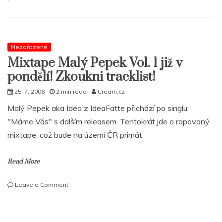
Novinky
u
Gentlemana
Nezařazené
Mixtape Malý Pepek Vol. 1 již v
pondělí! Zkoukni tracklist!
25. 7. 2006
2 min read
Cream.cz
Malý Pepek aka Idea z IdeaFatte přichází po singlu
"Máme Vás" s dalším releasem. Tentokrát jde o rapovaný
mixtape, což bude na území ČR primát.
Read More
on
Leave a Comment
Mixtape
Malý
Pepek