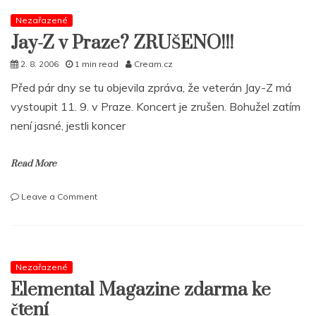
Nezařazené
Jay-Z v Praze? ZRUŠENO!!!
2. 8. 2006
1 min read
Cream.cz
Před pár dny se tu objevila zpráva, že veterán Jay-Z má
vystoupit 11. 9. v Praze. Koncert je zrušen. Bohužel zatím
není jasné, jestli koncer
Read More
on
Leave a Comment
Jay-
Z
v
Praze?
ZRUŠENO!!!
Nezařazené
Elemental Magazine zdarma ke
čtení