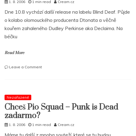
1. 8. 2006
1 min read
Cream.cz
Dne 10.8 vychází další release na labelu Blind Deaf. Půjde
o kolabo olomouckého producenta Dtonata a věčně
kouřem zahaleného Dudley Perkinse aka Declaima. Na
béčku
Read More
on
Leave a Comment
Olomoucký
DTonate
ft.
Dudley
Perkins
Nezařazené
aka
Chceš Pio Squad – Punk is Dead
Declaime
zadarmo?
–
Peace
1. 8. 2006
1 min read
Cream.cz
Pipe.
Stahuj!!!
Máme tu další z mnoha souteží, které se tu budou