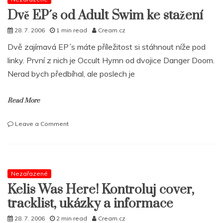
presents
Dvě EP´s od Adult Swim ke stažení
Dobrý
Chlapci
28. 7. 2006
1 min read
Cream.cz
mixtape
Dvě zajímavá EP´s máte příležitost si stáhnout níže pod
vol.
1
linky. První z nich je Occult Hymn od dvojice Danger Doom.
Nerad bych předbíhal, ale poslech je
Read More
on
Leave a Comment
Dvě
EP
´s
od
Adult
Nezařazené
Swim
Kelis Was Here! Kontroluj cover,
ke
tracklist, ukázky a informace
stažení
28. 7. 2006
2 min read
Cream.cz