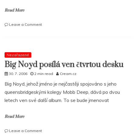
Read More
on
Leave a Comment
Mixtape
Malý
Pepek
Vol.
1
Nezařazené
již
Big Noyd posílá ven čtvrtou desku
v
prodeji!
30. 7. 2006
2 min read
Cream.cz
+
Big Noyd, jehož jméno je nejčastěji spojováno s jeho
soutež
o
queensbridgeskými kolegy Mobb Deep, dává po dvou
2
letech ven své další album. To se bude jmenovat
CD
Read More
on
Leave a Comment