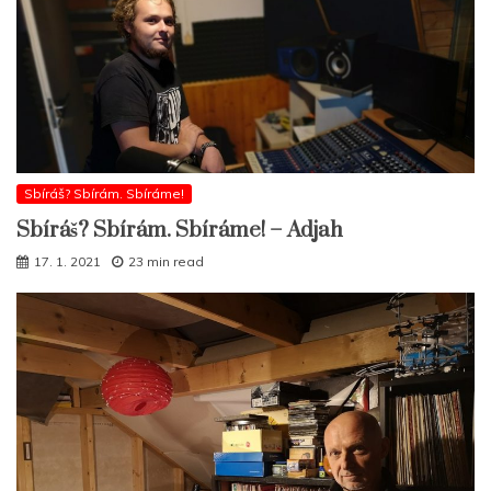
Sbíráš? Sbírám. Sbíráme!
Sbíráš? Sbírám. Sbíráme! – Adjah
17. 1. 2021
23 min read