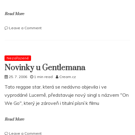
Read More
on
Leave a Comment
Paris
Hilton
dělá
s
Jadakissem
Nezařazené
a
Novinky u Gentlemana
Fat
Joem
25. 7. 2006
1 min read
Cream.cz
Tato reggae star, která se nedávno objevila i ve
vyprodáné Lucerně, představuje nový singl s názvem "On
We Go", který je zároveň i titulní písní k filmu
Read More
on
Leave a Comment