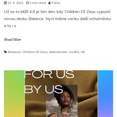
23. 5. 2021
2 min read
Pufaz
Už se to blíží! 4.6 je ten den, kdy Children Of Zeus vypustí
novou desku Balance. Nyní máme venku další ochutnávku
a to i s
Read More
Balance
,
Children Of Zeus
,
Manchester
,
soulful
,
UK