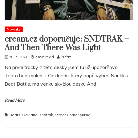
Novinky
cream.cz doporučuje: SNDTRAK –
And Then There Was Light
20. 7. 2021
2 min read
Pufaz
Na první tracky z této desky jsem tu už upozorňoval.
Tento beatmaker z Oaklandu, který např. vyhrál Nautilus
Beat Battle, má venku skvělou desku And
Read More
Beats
,
Oakland
,
sndtrak
,
Street Corner Music