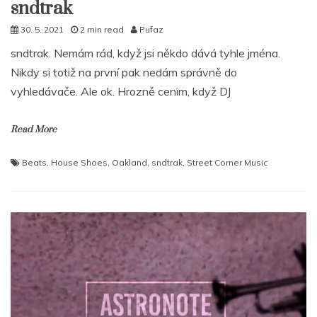
sndtrak
30. 5. 2021
2 min read
Pufaz
sndtrak. Nemám rád, když jsi někdo dává tyhle jména.
Nikdy si totiž na první pak nedám správně do
vyhledávače. Ale ok. Hrozně cenim, když DJ
Read More
Beats
,
House Shoes
,
Oakland
,
sndtrak
,
Street Corner Music