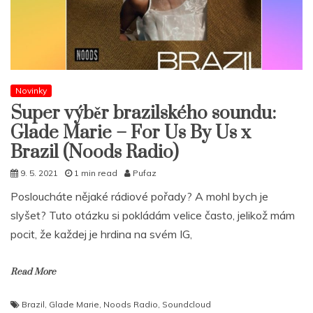
Novinky
Super výběr brazilského soundu:
Glade Marie – For Us By Us x
Brazil (Noods Radio)
9. 5. 2021
1 min read
Pufaz
Posloucháte nějaké rádiové pořady? A mohl bych je
slyšet? Tuto otázku si pokládám velice často, jelikož mám
pocit, že každej je hrdina na svém IG,
Read More
Brazil
,
Glade Marie
,
Noods Radio
,
Soundcloud