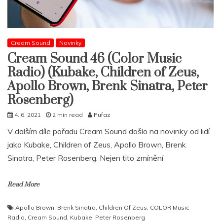
Cream Sound
Novinky
Cream Sound 46 (Color Music
Radio) (Kubake, Children of Zeus,
Apollo Brown, Brenk Sinatra, Peter
Rosenberg)
4. 6. 2021
2 min read
Pufaz
V dalším díle pořadu Cream Sound došlo na novinky od lidí
jako Kubake, Children of Zeus, Apollo Brown, Brenk
Sinatra, Peter Rosenberg. Nejen tito zmínění
Read More
Apollo Brown
,
Brenk Sinatra
,
Children Of Zeus
,
COLOR Music
Radio
,
Cream Sound
,
Kubake
,
Peter Rosenberg