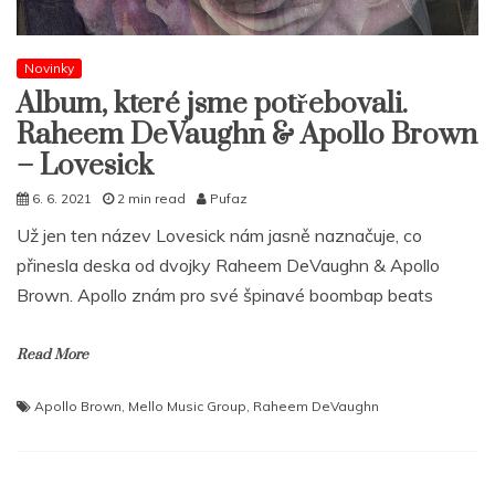
Novinky
Album, které jsme potřebovali.
Raheem DeVaughn & Apollo Brown
– Lovesick
6. 6. 2021
2 min read
Pufaz
Už jen ten název Lovesick nám jasně naznačuje, co
přinesla deska od dvojky Raheem DeVaughn & Apollo
Brown. Apollo znám pro své špinavé boombap beats
Read More
Apollo Brown
,
Mello Music Group
,
Raheem DeVaughn