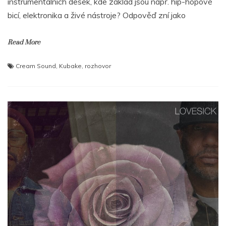
instrumentálních desek, kde základ jsou např. hip-hopové
bicí, elektronika a živé nástroje? Odpověď zní jako
Read More
Cream Sound
,
Kubake
,
rozhovor