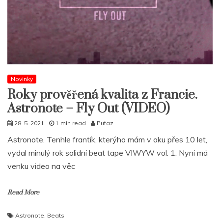
Novinky
Roky prověřená kvalita z Francie.
Astronote – Fly Out (VIDEO)
28. 5. 2021
1 min read
Pufaz
Astronote. Tenhle frantík, kterýho mám v oku přes 10 let,
vydal minulý rok solidní beat tape VIWYW vol. 1. Nyní má
venku video na věc
Read More
Astronote
,
Beats