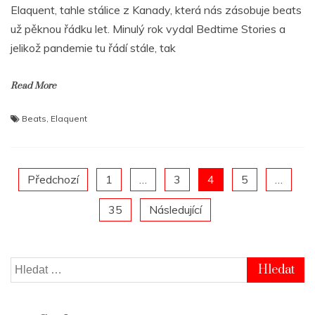
Elaquent, tahle stálice z Kanady, která nás zásobuje beats
už pěknou řádku let. Minulý rok vydal Bedtime Stories a
jelikož pandemie tu řádí stále, tak
Read More
Beats
,
Elaquent
Posts
Předchozí
1
…
3
4
5
…
35
Následující
pagination
Vyhledávání